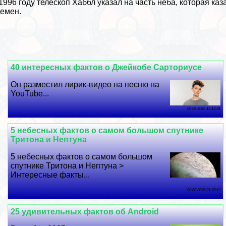
1996 году телескоп Хаббл указал на часть неба, которая ка
емен.
40 интересных фактов о Джейкобе Сарториусе
Он разместил лирик-видео на песню на
YouTube...
05 08 2026 15:12:41
5 небесных фактов о самом большом спутнике
Тритона и Нептуна
5 небесных фактов о самом большом
спутнике Тритона и Нептуна >
Интересные факты...
03 08 2026 21:28:12
25 удивительных фактов об Android