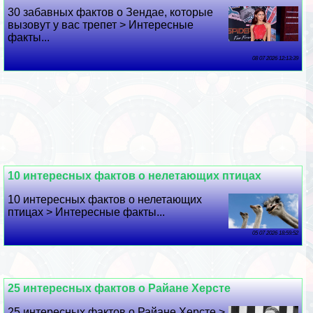
30 забавных фактов о Зендае, которые
вызовут у вас трепет > Интересные
факты...
08 07 2026 12:13:39
10 интересных фактов о нелетающих птицах
10 интересных фактов о нелетающих
птицах > Интересные факты...
05 07 2026 18:59:52
25 интересных фактов о Райане Херсте
25 интересных фактов о Райане Херсте >