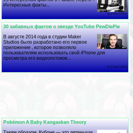
Интересные факты...
03 07 2026 23:50:37
30 забавных фактов о звезде YouTube PewDiePie
В августе 2014 года в студии Maker
Studios было разработано его первое
приложение , которое позволяло
пользователям использовать свой iPhone для
просмотра его видеопотоков...
01 07 2026 14:40:45
Pokémon A Baby Kangaskan Theory
Таким образом, Кубоне — это детеныши