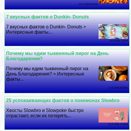
21 07 2026 22:20:11
7 вкусных фактов о Dunkin- Donuts
7 вкусных фактов о Dunkin- Donuts >
Интересные факты...
19 07 2026 7:26:45
Почему мы едим тыквенный пирог на День
Благодарения?
Почему мы едим тыквенный пирог на
День Благодарения? > Интересные
факты...
17 07 2026 10:50:51
25 успокаивающих фактов о покемонах Slowbro
Хвосты Slowbro и Slowpoke быстро
отрастают, если их потерять...
15 07 2026 17:38:35