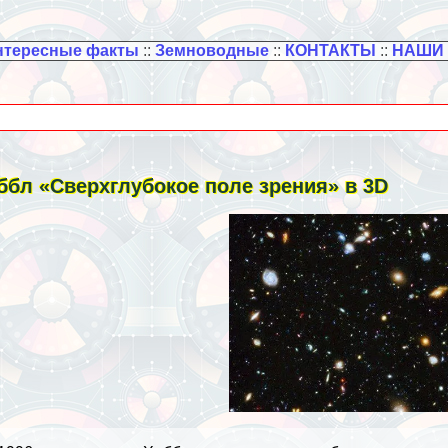
нтересные факты
::
Земноводные
::
КОНТАКТЫ
::
НАШИ
ббл «Сверхглубокое поле зрения» в 3D