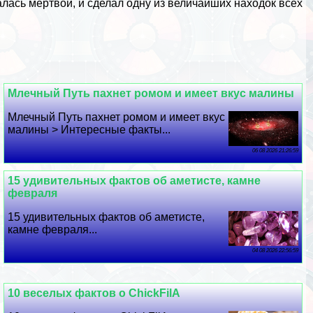
залась мертвой, и сделал одну из величайших находок всех
Млечный Путь пахнет ромом и имеет вкус малины
Млечный Путь пахнет ромом и имеет вкус
малины > Интересные факты...
06 08 2026 21:26:59
15 удивительных фактов об аметисте, камне
февраля
15 удивительных фактов об аметисте,
камне февраля...
04 08 2026 22:56:59
10 веселых фактов о ChickFilA