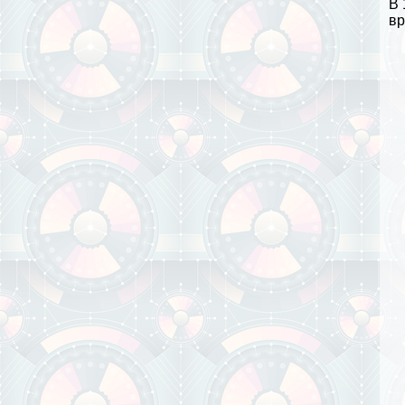
В 
вр