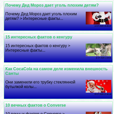
Почему Дед Мороз дает уголь плохим детям?
Почему Дед Мороз дает уголь плохим
детям? > Интересные факты...
13 07 2026 16:46:22
15 интересных фактов о кенгуру
15 интересных фактов о кенгуру >
Интересные факты...
11 07 2026 3:34:41
Как CocaCola на самом деле изменила внешность
Санты
Они заменили его трубку стеклянной
бутылкой колы...
09 07 2026 21:40:38
10 вечных фактов о Converse
10 вечных фактов о Converse >