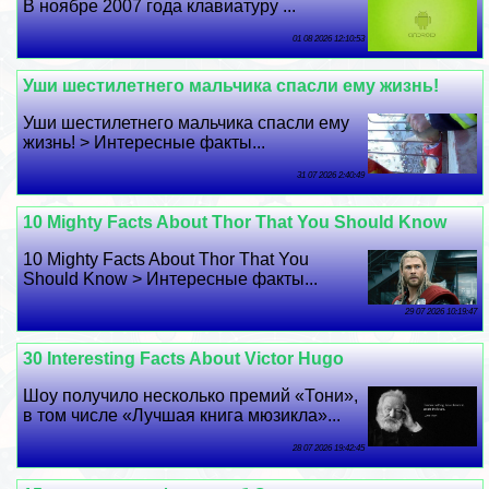
В ноябре 2007 года клавиатуру ...
01 08 2026 12:10:53
Уши шестилетнего мальчика спасли ему жизнь!
Уши шестилетнего мальчика спасли ему
жизнь! > Интересные факты...
31 07 2026 2:40:49
10 Mighty Facts About Thor That You Should Know
10 Mighty Facts About Thor That You
Should Know > Интересные факты...
29 07 2026 10:19:47
30 Interesting Facts About Victor Hugo
Шоу получило несколько премий «Тони»,
в том числе «Лучшая книга мюзикла»...
28 07 2026 19:42:45