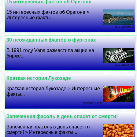
15 интересных фактов об Орегоне
15 интересных фактов об Орегоне >
Интересные факты...
26 07 2026 5:50:15
30 неожиданных фактов о фургонах
В 1991 году Vans разместила акции на
бирже...
24 07 2026 5:57:29
Краткая история Лукозаде
Краткая история Лукозаде > Интересные
факты...
22 07 2026 2:16:18
Запеченная фасоль в день спасет от cмepти!
Запеченная фасоль в день спасет от
cмepти! > Интересные факты...