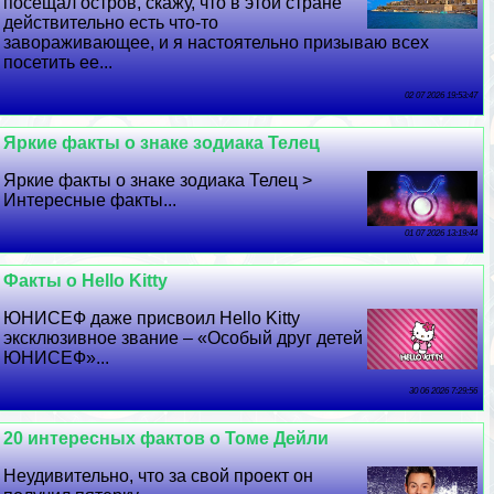
посещал остров, скажу, что в этой стране
действительно есть что-то
завораживающее, и я настоятельно призываю всех
посетить ее...
02 07 2026 19:53:47
Яркие факты о знаке зодиака Телец
Яркие факты о знаке зодиака Телец >
Интересные факты...
01 07 2026 13:19:44
Факты о Hello Kitty
ЮНИСЕФ даже присвоил Hello Kitty
эксклюзивное звание – «Особый друг детей
ЮНИСЕФ»...
30 06 2026 7:29:56
20 интересных фактов о Томе Дейли
Неудивительно, что за свой проект он