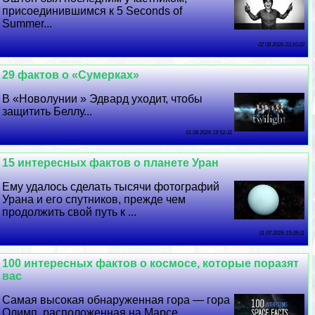
присоединившимся к 5 Seconds of
Summer...
02 08 2026 23:10:22
29 фактов о «Сумерках»
В «Новолунии » Эдвард уходит, чтобы
защитить Беллу...
01 08 2026 19:52:31
15 интересных фактов о планете Уран
Ему удалось сделать тысячи фотографий
Урана и его спутников, прежде чем
продолжить свой путь к ...
31 07 2026 15:39:11
100 интересных фактов о космосе, которые поразят
вас
Самая высокая обнаруженная гора — гора
Олимп, расположенная на Марсе...