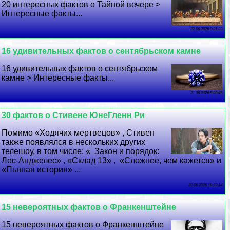
20 интересных фактов о Тайной вечере >
Интересные факты...
22 06 2026 0:21:23
16 удивительных фактов о сентябрьском камне
16 удивительных фактов о сентябрьском
камне > Интересные факты...
21 06 2026 5:38:45
30 фактов о Стивене ЮнеГленн Ри
Помимо «Ходячих мертвецов» , Стивен
также появлялся в нескольких других
телешоу, в том числе: « Закон и порядок:
Лос-Анджелес» , «Склад 13» , «Сложнее, чем кажется» и
«Пьяная история» ...
20 06 2026 18:23:14
15 невероятных фактов о Франкенштейне
15 невероятных фактов о Франкенштейне