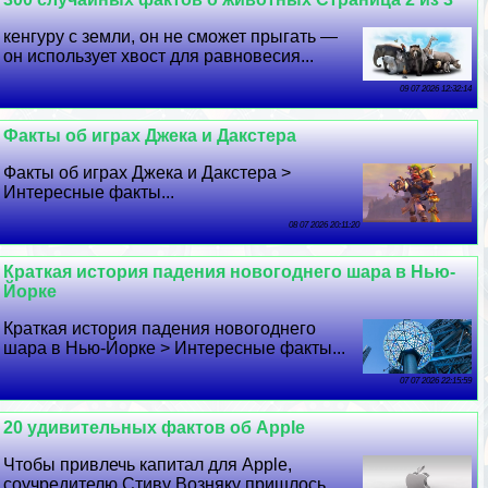
кенгуру с земли, он не сможет прыгать —
он использует хвост для равновесия...
09 07 2026 12:32:14
Факты об играх Джека и Дакстера
Факты об играх Джека и Дакстера >
Интересные факты...
08 07 2026 20:11:20
Краткая история падения новогоднего шара в Нью-
Йорке
Краткая история падения новогоднего
шара в Нью-Йорке > Интересные факты...
07 07 2026 22:15:59
20 удивительных фактов об Apple
Чтобы привлечь капитал для Apple,
соучредителю Стиву Возняку пришлось