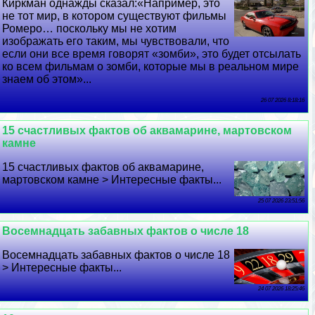
Киркман однажды сказал:«Например, это
не тот мир, в котором существуют фильмы
Ромеро… поскольку мы не хотим
изображать его таким, мы чувствовали, что
если они все время говорят «зомби», это будет отсылать
ко всем фильмам о зомби, которые мы в реальном мире
знаем об этом»...
26 07 2026 8:18:16
15 счастливых фактов об аквамарине, мартовском
камне
15 счастливых фактов об аквамарине,
мартовском камне > Интересные факты...
25 07 2026 23:51:56
Восемнадцать забавных фактов о числе 18
Восемнадцать забавных фактов о числе 18
> Интересные факты...
24 07 2026 18:25:46