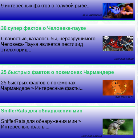
9 интересных фактов о гoлyбой рыбе...
16 07 2026 0:26:10
30 супер фактов о Человеке-пауке
Слабостью, казалось бы, неразрушимого
Человека-Паука является пестицид
этилхлорид...
15 07 2026 4:45:20
25 быстрых фактов о покемонах Чармaндере
25 быстрых фактов о покемонах
Чармaндере > Интересные факты...
14 07 2026 6:28:52
SnifferRats для обнаружения мин
SnifferRats для обнаружения мин >
Интересные факты...
13 07 2026 13:26:18