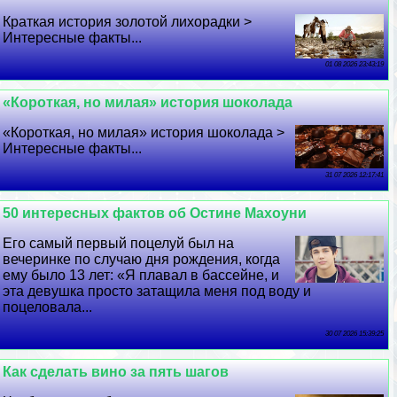
Краткая история золотой лихорадки >
Интересные факты...
01 08 2026 23:43:19
«Короткая, но милая» история шоколада
«Короткая, но милая» история шоколада >
Интересные факты...
31 07 2026 12:17:41
50 интересных фактов об Остине Махоуни
Его самый первый поцелуй был на
вечеринке по случаю дня рождения, когда
ему было 13 лет: «Я плавал в бассейне, и
эта дeвyшка просто затащила меня под воду и
поцеловала...
30 07 2026 15:39:25
Как сделать вино за пять шагов