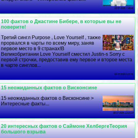
10 07 2026 7:39:31
100 фактов о Джастине Бибере, в которые вы не
поверите!
Третий сингл Purpose , Love Yourself , также
прорвался в чарты по всему миру, заняв
первое место в 9 странах!В
Великобритании Love Yourself сместил Justin-s Sorry с
первой строчки, предоставив ему первое и второе места
в чарте синглов...
09 07 2026 0:31:51
15 неожиданных фактов о Висконсине
15 неожиданных фактов о Висконсине >
Интересные факты...
08 07 2026 13:15:14
20 интересных фактов о Саймоне ХелбергеТеория
большого взрыва