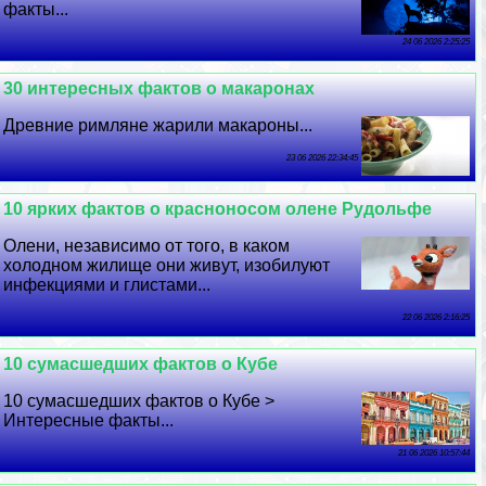
факты...
24 06 2026 2:25:25
30 интересных фактов о макаронах
Древние римляне жарили макароны...
23 06 2026 22:34:45
10 ярких фактов о красноносом олене Рудольфе
Олени, независимо от того, в каком
холодном жилище они живут, изобилуют
инфекциями и глистами...
22 06 2026 2:16:25
10 cyмacшедших фактов о Кубе
10 cyмacшедших фактов о Кубе >
Интересные факты...
21 06 2026 10:57:44