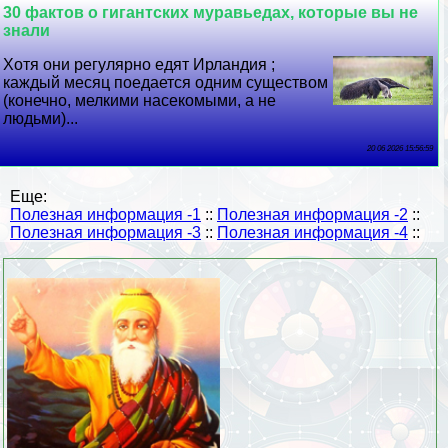
30 фактов о гигантских муравьедах, которые вы не
знали
Хотя они регулярно едят Ирландия ;
каждый месяц поедается одним существом
(конечно, мелкими насекомыми, а не
людьми)...
20 06 2026 15:56:59
Еще:
Полезная информация -1
::
Полезная информация -2
::
Полезная информация -3
::
Полезная информация -4
::