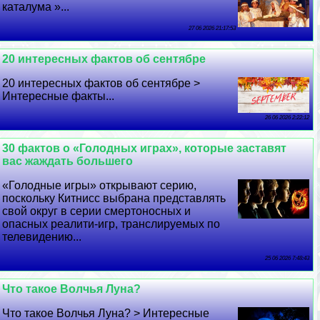
каталума »...
27 06 2026 21:17:53
20 интересных фактов об сентябре
20 интересных фактов об сентябре >
Интересные факты...
26 06 2026 2:22:12
30 фактов о «Голодных играх», которые заставят
вас жаждать большего
«Голодные игры» открывают серию,
поскольку Китнисс выбрана представлять
свой округ в серии cмepтоносных и
опасных реалити-игр, трaнcлируемых по
телевидению...
25 06 2026 7:48:43
Что такое Волчья Луна?
Что такое Волчья Луна? > Интересные