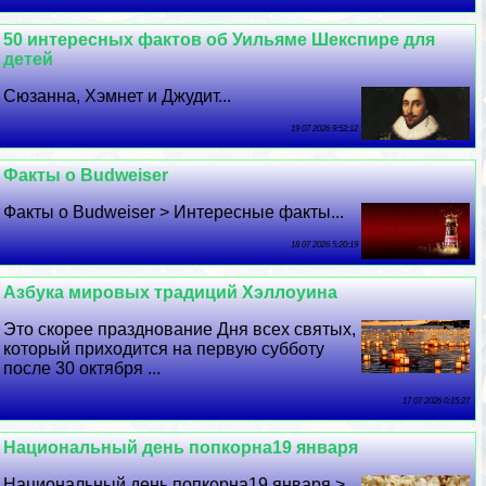
50 интересных фактов об Уильяме Шекспире для
детей
Сюзанна, Хэмнет и Джудит...
19 07 2026 9:52:12
Факты о Budweiser
Факты о Budweiser > Интересные факты...
18 07 2026 5:20:19
Азбука мировых традиций Хэллоуина
Это скорее празднование Дня всех святых,
который приходится на первую субботу
после 30 октября ...
17 07 2026 0:15:27
Национальный день попкорна19 января
Национальный день попкорна19 января >