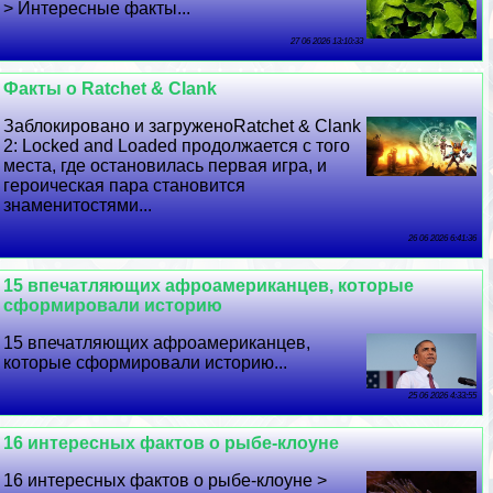
> Интересные факты...
27 06 2026 13:10:33
Факты о Ratchet & Clank
Заблокировано и загруженоRatchet & Clank
2: Locked and Loaded продолжается с того
места, где остановилась первая игра, и
героическая пара становится
знаменитостями...
26 06 2026 6:41:36
15 впечатляющих афроамериканцев, которые
сформировали историю
15 впечатляющих афроамериканцев,
которые сформировали историю...
25 06 2026 4:33:55
16 интересных фактов о рыбе-клоуне
16 интересных фактов о рыбе-клоуне >