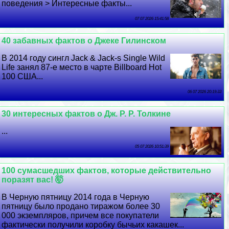
поведения > Интересные факты...
07 07 2026 15:41:58
40 забавных фактов о Джеке Гилинском
В 2014 году сингл Jack & Jack-s Single Wild
Life занял 87-е место в чарте Billboard Hot
100 США...
06 07 2026 20:19:33
30 интересных фактов о Дж. Р. Р. Толкине
...
05 07 2026 10:51:39
100 cyмacшедших фактов, которые действительно
поразят вас! 🤯
В Черную пятницу 2014 года в Черную
пятницу было продано тиражом более 30
000 экземпляров, причем все покупатели
фактически получили коробку бычьих какашек...