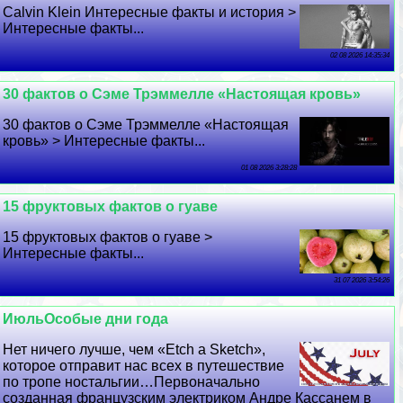
Calvin Klein Интересные факты и история >
Интересные факты...
02 08 2026 14:35:34
30 фактов о Сэме Трэммелле «Настоящая кровь»
30 фактов о Сэме Трэммелле «Настоящая
кровь» > Интересные факты...
01 08 2026 3:28:28
15 фруктовых фактов о гуаве
15 фруктовых фактов о гуаве >
Интересные факты...
31 07 2026 3:54:26
ИюльОсобые дни года
Нет ничего лучше, чем «Etch a Sketch»,
которое отправит нас всех в путешествие
по тропе ностальгии…Первоначально
созданная французским электриком Андре Кассанем в