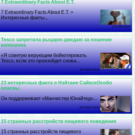
7 Extraordinary Facts About E.T.
7 Extraordinary Facts About E.T. >
Интересные факты...
10 07 2026 6:59:57
Tesco запретила рыцарю-джедаю за ношение
капюшона
«Я советую верующим бойкотировать
Tesco, если это произойдет снова...
09 07 2026 19:43:32
23 интересных факта о Нэйтане СайксеОсобо
опасны
Он поддерживает «Манчестер Юнайтед»...
08 07 2026 13:24:43
15 странных расстройств пищевого поведения
15 странных расстройств пищевого