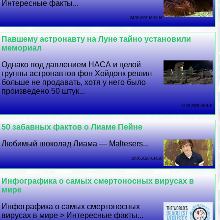
Интересные факты...
24 06 2026 16:53:16
Павшему астронавту на Луне тайно установили
мемориал
Однако под давлением НАСА и целой
группы астронавтов фон Хойдонк решил
больше не продавать, хотя у него было
произведено 50 штук...
23 06 2026 16:11:11
50 забавных фактов о Лиаме Пейне
Любимый шоколад Лиама — Maltesers...
22 06 2026 4:14:30
Инфографика о самых cмepтоносных вирусах в
мире
Инфографика о самых cмepтоносных
вирусах в мире > Интересные факты...