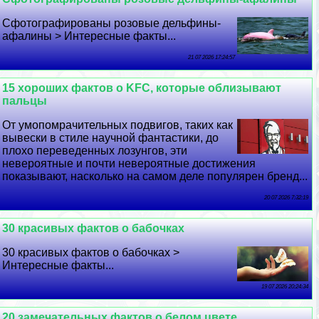
Сфотографированы розовые дельфины-
афалины > Интересные факты...
21 07 2026 17:24:57
15 хороших фактов о KFC, которые облизывают
пальцы
От умопомрачительных подвигов, таких как
вывески в стиле научной фантастики, до
плохо переведенных лозунгов, эти
невероятные и почти невероятные достижения
показывают, насколько на самом деле популярен бренд...
20 07 2026 7:32:19
30 красивых фактов о бабочках
30 красивых фактов о бабочках >
Интересные факты...
19 07 2026 20:24:34
20 замечательных фактов о белом цвете