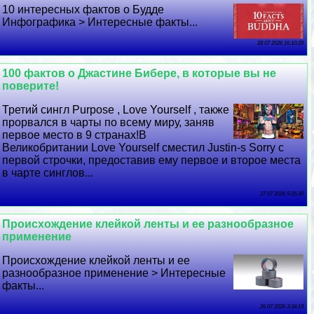
10 интересных фактов о Будде
Инфографика > Интересные факты...
28 07 2026 16:10:29
100 фактов о Джастине Бибере, в которые вы не
поверите!
Третий сингл Purpose , Love Yourself , также
прорвался в чарты по всему миру, заняв
первое место в 9 странах!В
Великобритании Love Yourself сместил Justin-s Sorry с
первой строчки, предоставив ему первое и второе места
в чарте синглов...
27 07 2026 9:35:30
Происхождение клейкой ленты и ее разнообразное
применение
Происхождение клейкой ленты и ее
разнообразное применение > Интересные
факты...
26 07 2026 3:34:19