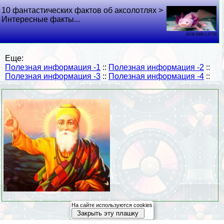
10 фантастических фактов об аксолотлях >
Интересные факты...
18 06 2026 1:17:59
Еще:
Полезная информация -1
::
Полезная информация -2
::
Полезная информация -3
::
Полезная информация -4
::
На сайте используются cookies
Закрыть эту плашку