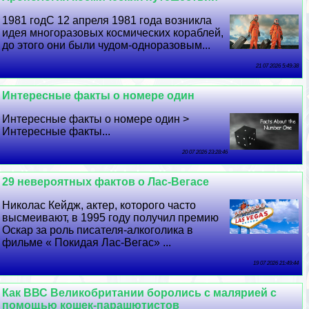
1981 годС 12 апреля 1981 года возникла
идея многоразовых космических кораблей,
до этого они были чудом-одноразовым...
21 07 2026 5:49:38
Интересные факты о номере один
Интересные факты о номере один >
Интересные факты...
20 07 2026 23:28:46
29 невероятных фактов о Лас-Вегасе
Николас Кейдж, актер, которого часто
высмеивают, в 1995 году получил премию
Оскар за роль писателя-алкоголика в
фильме « Покидая Лас-Вегас» ...
19 07 2026 21:49:44
Как ВВС Великобритании боролись с малярией с
помощью кошек-парашютистов