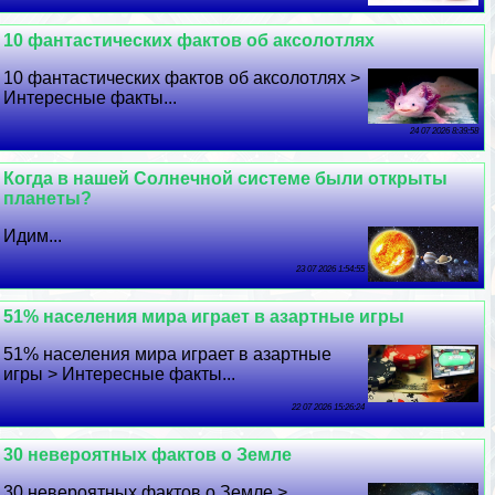
10 фантастических фактов об аксолотлях
10 фантастических фактов об аксолотлях >
Интересные факты...
24 07 2026 8:39:58
Когда в нашей Солнечной системе были открыты
планеты?
Идим...
23 07 2026 1:54:55
51% населения мира играет в азapтные игры
51% населения мира играет в азapтные
игры > Интересные факты...
22 07 2026 15:26:24
30 невероятных фактов о Земле
30 невероятных фактов о Земле >