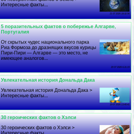
Интересные факты...
21 07 2026 18:32:56
5 поразительных фактов о побережье Алгарве,
Португалия
От скрытых чудес национального парка
Риа Формоза до дразнящих вкусов курицы
Пири-Пири — Алгарве — это место, не
имеющее аналогов...
20 07 2026 6:31:19
Увлекательная история Дональда Дака
Увлекательная история Дональда Дака >
Интересные факты...
19 07 2026 13:40:41
30 героических фактов о Хэлси
30 героических фактов о Хэлси >
Интересные факты...