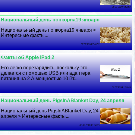
08 07 2026 4:52:58
Национальный день попкорна19 января
Национальный день попкорна19 января >
Интересные факты...
07 07 2026 7:40:52
Факты об Apple iPad 2
Его легко перезарядить, поскольку это
делается с помощью USB или адаптера
питания на 2 А мощностью 10 Вт...
06 07 2026 1:29:49
Национальный день PigsInABlanket Day, 24 апреля
Национальный день PigsInABlanket Day, 24
апреля > Интересные факты...
05 07 2026 21:34:15