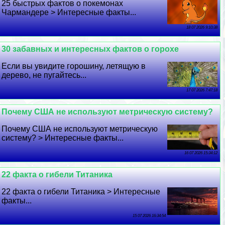
25 быстрых фактов о покемонах
Чармaндере > Интересные факты...
18 07 2026 9:10:38
30 забавных и интересных фактов о горохе
Если вы увидите горошину, летящую в
дерево, не пугайтесь...
17 07 2026 7:47:18
Почему США не используют метрическую систему?
Почему США не используют метрическую
систему? > Интересные факты...
16 07 2026 15:34:12
22 факта о гибели Титаника
22 факта о гибели Титаника > Интересные
факты...
15 07 2026 16:34:54