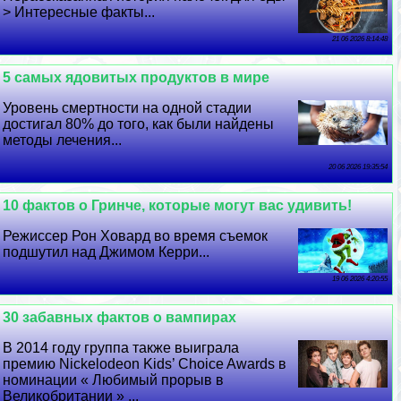
> Интересные факты...
21 06 2026 8:14:48
5 самых ядовитых продуктов в мире
Уровень cмepтности на одной стадии
достигал 80% до того, как были найдены
методы лечения...
20 06 2026 19:35:54
10 фактов о Гринче, которые могут вас удивить!
Режиссер Рон Ховард во время съемок
подшутил над Джимом Керри...
19 06 2026 4:20:55
30 забавных фактов о вампирах
В 2014 году группа также выиграла
премию Nickelodeon Kids’ Choice Awards в
номинации « Любимый прорыв в
Великобритании » ...