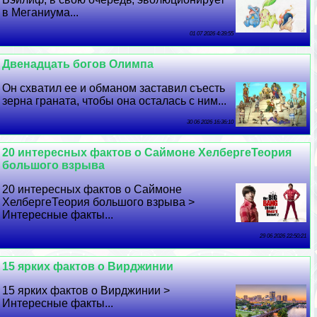
в Меганиума...
01 07 2026 4:39:55
Двенадцать богов Олимпа
Он схватил ее и обманом заставил съесть
зерна граната, чтобы она осталась с ним...
30 06 2026 16:36:10
20 интересных фактов о Саймоне ХелбергеТеория
большого взрыва
20 интересных фактов о Саймоне
ХелбергеТеория большого взрыва >
Интересные факты...
29 06 2026 22:50:21
15 ярких фактов о Вирджинии
15 ярких фактов о Вирджинии >
Интересные факты...