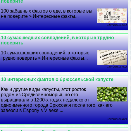
поверите
100 забавных фактов о еде, в которые вы
не поверите > Интересные факты...
14 07 2026 10:46:54
10 cyмacшедших совпадений, в которые трудно
поверить
10 cyмacшедших совпадений, в которые
трудно поверить > Интересные факты...
13 07 2026 12:43:12
10 интересных фактов о брюссельской капусте
Как и другие виды капусты, этот росток
родом из Средиземноморья, но его
выращивали в 1200-х годах недалеко от
одноименного города Брюсселя после того, как его
завезли в Европу в V веке ...
12 07 2026 20:50:29