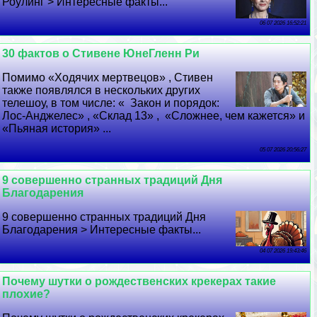
Роулинг > Интересные факты...
06 07 2026 16:52:21
30 фактов о Стивене ЮнеГленн Ри
Помимо «Ходячих мертвецов» , Стивен
также появлялся в нескольких других
телешоу, в том числе: « Закон и порядок:
Лос-Анджелес» , «Склад 13» , «Сложнее, чем кажется» и
«Пьяная история» ...
05 07 2026 20:56:27
9 совершенно странных традиций Дня
Благодарения
9 совершенно странных традиций Дня
Благодарения > Интересные факты...
04 07 2026 19:43:46
Почему шутки о рождественских крекерах такие
плохие?