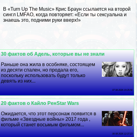
В «Turn Up The Music» Крис Браун ссылается на второй
сингл LMFAO, когда повторяет: «Если ты ceкcуальна и
знаешь это, подними руки вверх!»
30 фактов об Адель, которые вы не знали
Раньше она жила в особняке, состоящем
из десяти спален, но продала его,
поскольку использовать будут только
девять из них...
07 08 2026 19:35:56
20 фактов о Кайло РенStar Wars
Ожидается, что этот персонаж появится в
фильме «Звездные войны» 2017 года ,
который станет восьмым фильмом...
06 08 2026 12:37:23