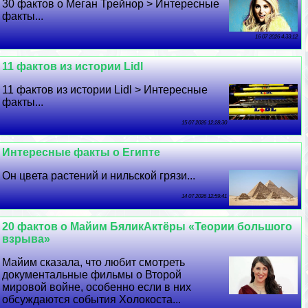
30 фактов о Меган Трейнор > Интересные
факты...
16 07 2026 4:33:12
11 фактов из истории Lidl
11 фактов из истории Lidl > Интересные
факты...
15 07 2026 12:28:30
Интересные факты о Египте
Он цвета растений и нильской грязи...
14 07 2026 12:59:41
20 фактов о Майим БяликАктёры «Теории большого
взрыва»
Майим сказала, что любит смотреть
документальные фильмы о Второй
мировой войне, особенно если в них
обсуждаются события Холокоста...