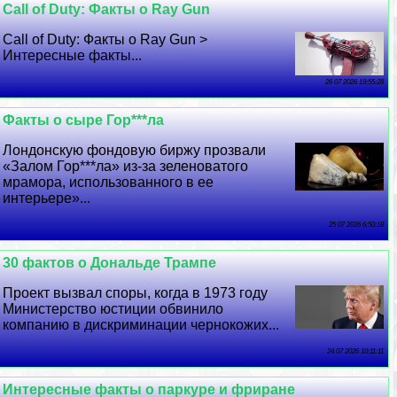
Call of Duty: Факты о Ray Gun
Call of Duty: Факты о Ray Gun >
Интересные факты...
26 07 2026 19:55:28
Факты о сыре Гор***ла
Лондонскую фондовую биржу прозвали
«Залом Гор***ла» из-за зеленоватого
мрамора, использованного в ее
интерьере»...
25 07 2026 6:50:18
30 фактов о Дональде Трампе
Проект вызвал споры, когда в 1973 году
Министерство юстиции обвинило
компанию в дискриминации чернокожих...
24 07 2026 10:11:11
Интересные факты о паркуре и фриране