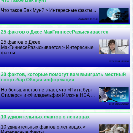
Что такое Бак Мун?
Что такое Бак Мун? > Интересные факты...
26 06 2026 15:25:37
25 фактов о Джее МакГиннесеРазыскивается
25 фактов о Джее
МакГиннесеРазыскивается > Интересные
факты...
25 06 2026 14:58:50
20 фактов, которые помогут вам выиграть местный
спорт-бар Общая информация
Но большинство не знает, что «Питтсбург
Стилерс» и «Филадельфия Иглз» в НБА ...
24 06 2026 12:20:22
10 удивительных фактов о ленивцах
10 удивительных фактов о ленивцах >
Интересные факты...