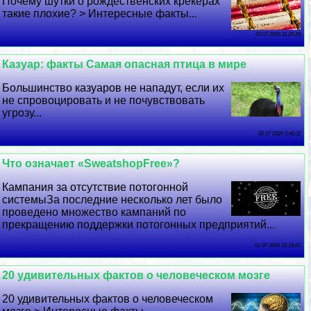
Почему шутки о рождественских крекерах
такие плохие? > Интересные факты...
03 07 2026 11:20:29
Казуар: факты Самая опасная птица в мире
Большинство казуаров не нападут, если их
не спровоцировать и не почувствовать
угрозу...
02 07 2026 5:40:11
Что означает «SweatshopFree»?
Кампания за отсутствие потогонной
системыЗа последние несколько лет было
проведено множество кампаний по
прекращению поддержки потогонных предприятий...
01 07 2026 15:19:41
20 удивительных фактов о человеческом мозге
20 удивительных фактов о человеческом