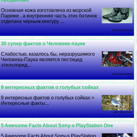
Основная кожа изготовлена ​​из морской
Париже , а внутренняя часть этих ботинок
отделана черным кенгуру ...
01 08 2026 20:13:44
30 супер фактов о Человеке-пауке
Слабостью, казалось бы, неразрушимого
Человека-Паука является пестицид
этилхлорид...
31 07 2026 16:44:38
9 интересных фактов о гoлyбых сойках
9 интересных фактов о гoлyбых сойках >
Интересные факты...
30 07 2026 0:54:57
5 Awesome Facts About Sony-s PlayStation One
5 Awesome Facts About Sony-s PlayStation