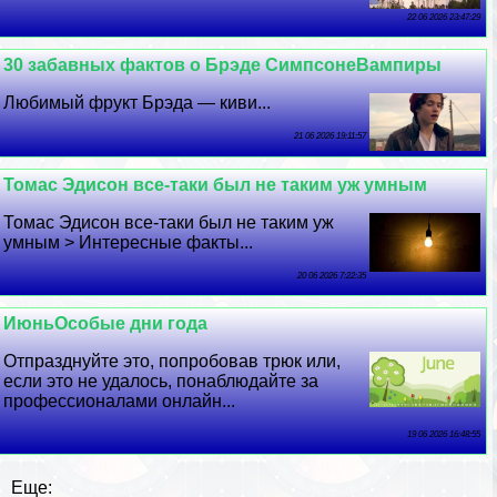
22 06 2026 23:47:29
30 забавных фактов о Брэде СимпсонеВампиры
Любимый фрукт Брэда — киви...
21 06 2026 19:11:57
Томас Эдисон все-таки был не таким уж умным
Томас Эдисон все-таки был не таким уж
умным > Интересные факты...
20 06 2026 7:22:35
ИюньОсобые дни года
Отпразднуйте это, попробовав трюк или,
если это не удалось, понаблюдайте за
профессионалами онлайн...
19 06 2026 16:48:55
Еще: