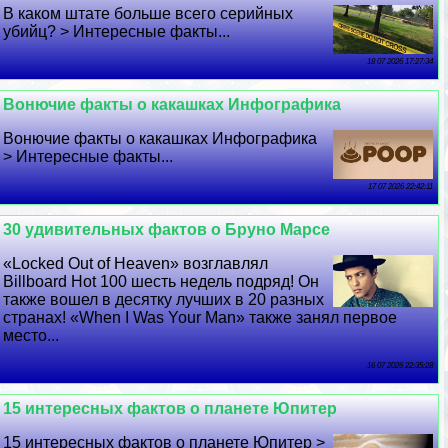
В каком штате больше всего серийных
убийц? > Интересные факты...
18 07 2026 17:27:34
Вонючие факты о какашках Инфографика
Вонючие факты о какашках Инфографика
> Интересные факты...
17 07 2026 22:42:11
30 удивительных фактов о Бруно Марсе
«Locked Out of Heaven» возглавлял
Billboard Hot 100 шесть недель подряд! Он
также вошел в десятку лучших в 20 разных
странах! «When I Was Your Man» также занял первое
место...
16 07 2026 22:35:28
15 интересных фактов о планете Юпитер
15 интересных фактов о планете Юпитер >