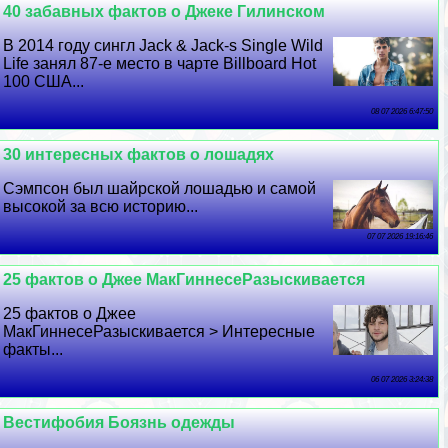
40 забавных фактов о Джеке Гилинском
В 2014 году сингл Jack & Jack-s Single Wild
Life занял 87-е место в чарте Billboard Hot
100 США...
08 07 2026 6:47:50
30 интересных фактов о лошадях
Сэмпсон был шайрской лошадью и самой
высокой за всю историю...
07 07 2026 19:16:46
25 фактов о Джее МакГиннесеРазыскивается
25 фактов о Джее
МакГиннесеРазыскивается > Интересные
факты...
06 07 2026 3:24:38
Вестифобия Боязнь одежды