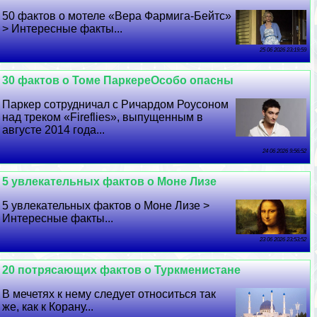
50 фактов о мотеле «Вера Фармига-Бейтс»
> Интересные факты...
25 06 2026 23:19:59
30 фактов о Томе ПаркереОсобо опасны
Паркер сотрудничал с Ричардом Роусоном
над треком «Fireflies», выпущенным в
августе 2014 года...
24 06 2026 9:56:52
5 увлекательных фактов о Моне Лизе
5 увлекательных фактов о Моне Лизе >
Интересные факты...
23 06 2026 23:53:52
20 потрясающих фактов о Туркменистане
В мечетях к нему следует относиться так
же, как к Корану...