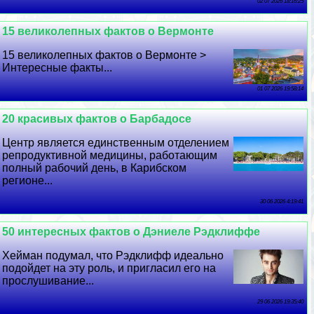
02 07 2026 18:16:25
15 великолепных фактов о Вермонте
15 великолепных фактов о Вермонте >
Интересные факты...
01 07 2026 19:58:14
20 красивых фактов о Барбадосе
Центр является единственным отделением
репродуктивной медицины, работающим
полный рабочий день, в Карибском
регионе...
30 06 2026 4:19:41
50 интересных фактов о Дэниеле Рэдклиффе
Хейман подумал, что Рэдклифф идеально
подойдет на эту роль, и пригласил его на
прослушивание...
29 06 2026 19:35:40