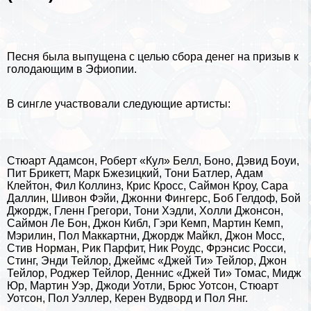
Песня была выпущена с целью сбора денег на призыв к
голодающим в Эфиопии.
В сингле участвовали следующие артисты:
Стюарт Адамсон, Роберт «Кул» Белл, Боно, Дэвид Боуи,
Пит Брикетт, Марк Бжезицкий, Тони Батлер, Адам
Клейтон, Фил Коллинз, Крис Кросс, Саймон Кроу, Сара
Даллин, Шивон Фэйи, Джонни Фингерс, Боб Гелдоф, Бой
Джордж, Гленн Грегори, Тони Хэдли, Холли Джонсон,
Саймон Ле Бон, Джон Кибл, Гэри Кемп, Мартин Кемп,
Мэрилин, Пол Маккартни, Джордж Майкл, Джон Мосс,
Стив Норман, Рик Парфит, Ник Роудс, Фрэнсис Росси,
Стинг, Энди Тейлор, Джеймс «Джей Ти» Тейлор, Джон
Тейлор, Роджер Тейлор, Деннис «Джей Ти» Томас, Мидж
Юр, Мартин Уэр, Джоди Уотли, Брюс Уотсон, Стюарт
Уотсон, Пол Уэллер, Керен Вудворд и Пол Янг.