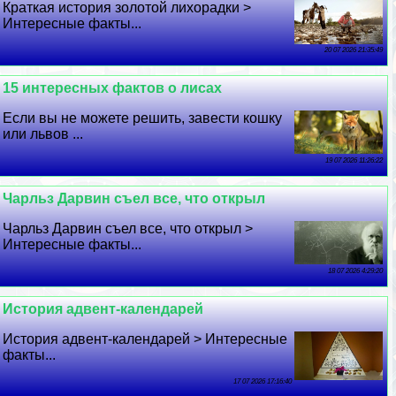
Краткая история золотой лихорадки >
Интересные факты...
20 07 2026 21:35:49
15 интересных фактов о лисах
Если вы не можете решить, завести кошку
или львов ...
19 07 2026 11:26:22
Чарльз Дарвин съел все, что открыл
Чарльз Дарвин съел все, что открыл >
Интересные факты...
18 07 2026 4:29:20
История адвент-календарей
История адвент-календарей > Интересные
факты...
17 07 2026 17:16:40