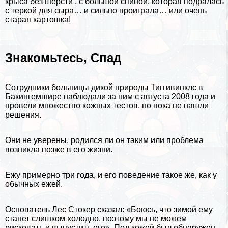
крыса без шерсти , с большой спиной, которая подралась
с теркой для сыра… и сильно проиграла… или очень
старая картошка!
Знакомьтесь, Спад
Сотрудники больницы дикой природы Тиггивинклс в
Бакингемшире наблюдали за ним с
августа
2008 года и
провели множество кожных тестов, но пока не нашли
решения.
Они не уверены, родился ли он таким или проблема
возникла позже в его жизни.
Ежу примерно три года, и его поведение такое же, как у
обычных ежей.
Основатель Лес Стокер сказал: «Боюсь, что зимой ему
станет слишком холодно, поэтому мы не можем
рисковать и выпустить его». Под кожей был обнаружен