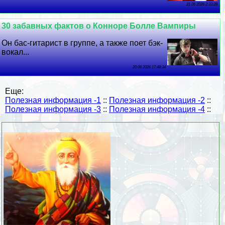
21 06 2026 2:33:28
30 забавных фактов о Конноре Болле Вампиры
Он бас-гитарист в группе, а также поет бэк-
вокал...
20 06 2026 17:48:34
Еще:
Полезная информация -1
::
Полезная информация -2
::
Полезная информация -3
::
Полезная информация -4
::