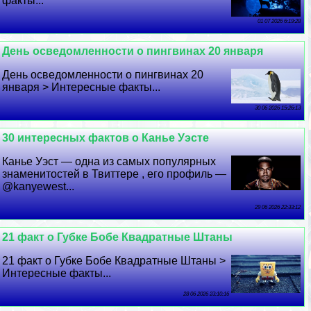
факты...
01 07 2026 6:19:28
День осведомленности о пингвинах 20 января
День осведомленности о пингвинах 20
января > Интересные факты...
30 06 2026 15:26:13
30 интересных фактов о Канье Уэсте
Канье Уэст — одна из самых популярных
знаменитостей в Твиттере , его профиль —
@kanyewest...
29 06 2026 22:33:12
21 факт о Губке Бобе Квадратные Штаны
21 факт о Губке Бобе Квадратные Штаны >
Интересные факты...
28 06 2026 23:10:16