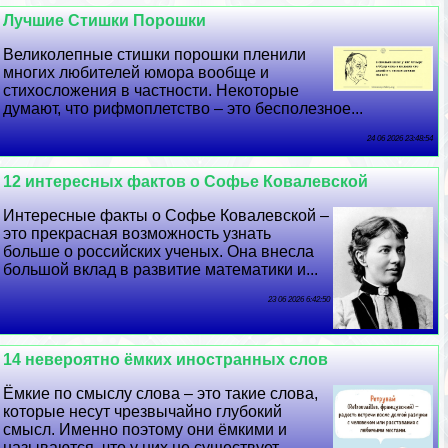
Лучшие Стишки Порошки
Великолепные стишки порошки пленили
многих любителей юмора вообще и
стихосложения в частности. Некоторые
думают, что рифмоплетство – это бесполезное...
24 06 2026 23:48:54
12 интересных фактов о Софье Ковалевской
Интересные факты о Софье Ковалевской –
это прекрасная возможность узнать
больше о российских ученых. Она внесла
большой вклад в развитие математики и...
23 06 2026 6:42:50
14 невероятно ёмких иностранных слов
Ёмкие по смыслу слова – это такие слова,
которые несут чрезвычайно глубокий
смысл. Именно поэтому они ёмкими и
называются, что у них не существует...