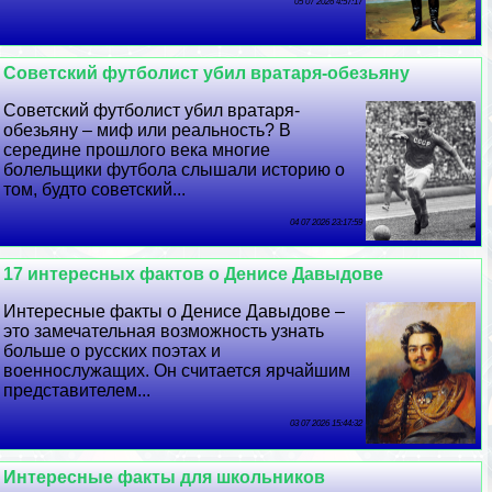
05 07 2026 4:57:17
Советский футболист убил вратаря-обезьяну
Советский футболист убил вратаря-
обезьяну – миф или реальность? В
середине прошлого века многие
болельщики футбола слышали историю о
том, будто советский...
04 07 2026 23:17:59
17 интересных фактов о Денисе Давыдове
Интересные факты о Денисе Давыдове –
это замечательная возможность узнать
больше о русских поэтах и
военнослужащих. Он считается ярчайшим
представителем...
03 07 2026 15:44:32
Интересные факты для школьников