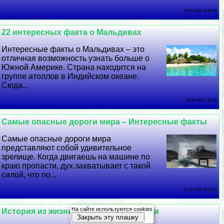
25 06 2026 11:48:28
22 интересных факта о Мальдивах
Интересные факты о Мальдивах – это
отличная возможность узнать больше о
Южной Америке. Страна находится на
группе атоллов в Индийском океане.
Сюда...
24 06 2026 7:30:39
Самые опасные дороги мира – Интересные факты
Самые опасные дороги мира
представляют собой удивительное
зрелище. Когда двигаешь на машине по
краю пропасти, дух захватывает с такой
силой, что по...
23 06 2026 23:14:51
На сайте используются cookies
История из жизни Франческо Петрарки
Закрыть эту плашку