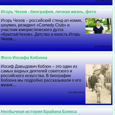
13 07 2026 5:39:19
Игорь Чехов - биография, личная жизнь, фото
Игорь Чехов – российский стенд-ап-комик,
шоумен, резидент «Comedy Club» и
участник юмористического дуэта
«Кукота&Чехов». Детство и юность Игорь
Чехов...
12 07 2026 23:50:10
Фото Иосифа Кобзона
Иосиф Давыдович Кобзон – это один из
самых видных деятелей советского и
российского искусства. В биографии
Кобзона мы подробно рассказывали о его
жизни....
11 07 2026 15:42:51
Необычная история Брайана Бэнкса