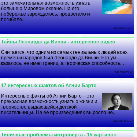
это замечательная возможность узнать
больше о Мировом океане. На его
побережье зарождалось, процветало и
погибало...
18 07 2026 12:48:23
Тайны Леонардо да Винчи - интересное видео
Считается, что одним из самых гениальных людей всех
времен и народов был Леонардо да Винчи. Его ум,
казалось, не имел границ, а творческая способность...
17 07 2026 7:56:42
17 интересных фактов об Агнии Барто
Интересные факты об Агнии Барто – это
прекрасная возможность узнать о жизни и
творчестве выдающейся детской
писательницы. На ее произведениях выросло не...
16 07 2026 18:54:44
Типичные проблемы интроверта - 15 картинок