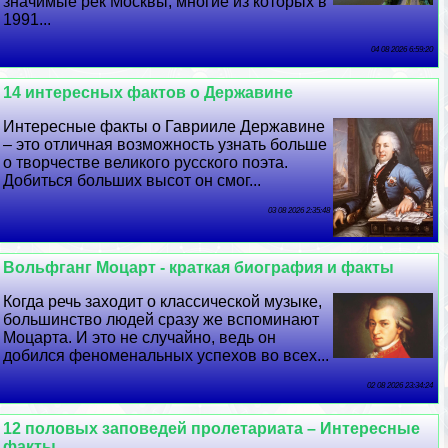
значимые рек Москвы, многие из которых в
1991...
04 08 2026 6:59:20
14 интересных фактов о Державине
Интересные факты о Гаврииле Державине
– это отличная возможность узнать больше
о творчестве великого русского поэта.
Добиться больших высот он смог...
03 08 2026 2:35:48
Вольфганг Моцарт - краткая биография и факты
Когда речь заходит о классической музыке,
большинство людей сразу же вспоминают
Моцарта. И это не случайно, ведь он
добился феноменальных успехов во всех...
02 08 2026 23:34:24
12 пoлoвых заповедей пролетариата – Интересные
факты