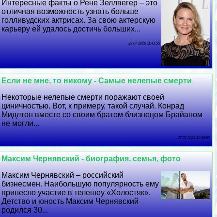
Интересные факты о Рене Зеллвегер – это
отличная возможность узнать больше
голливудских актрисах. За свою актерскую
карьеру ей удалось достичь больших...
28 07 2026 11:41:55
Если не мне, то никому - Самые нелепые cмepти
Некоторые нелепые cмepти поражают своей
циничностью. Вот, к примеру, такой случай. Конрад
Мидлтон вместе со своим братом близнецом Брайаном
не могли...
27 07 2026 12:53:52
Максим Чернявский - биография, семья, фото
Максим Чернявский – российский
бизнесмен. Наибольшую популярность ему
принесло участие в телешоу «Холостяк».
Детство и юность Максим Чернявский
родился 30...