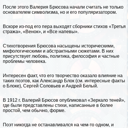
После этого Валерия Брюсова начали считать не только
основателем символизма, но и его популяризатором.
Вскоре из-под его пера выходят сборники стихов «Третья
стража», «Венок», и «Все напевы».
Стихотворения Брюсова насыщены историческими,
мифологическими и абстpaктными сюжетами. В них
присутствует любовь, политика, философия и частные
проблемы человека.
Интересен факт, что его творчество оказало влияние на
таких поэтов, как
Александр Блок
(см.
интересные факты
о Блоке
), Сергeй Соловьев и
Андрей Белый
.
В 1912 г. Валерий Брюсов опубликовал «Зеркало теней»,
где были представлены стихи, написанные в более
простой, чем обычно, форме.
Поэт никогда не останавливался на чем-то одном, и