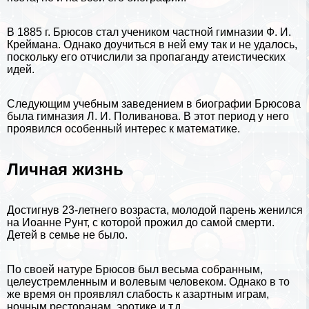
В 1885 г. Брюсов стал учеником частной гимназии Ф. И.
Креймана. Однако доучиться в ней ему так и не удалось,
поскольку его отчислили за пропаганду атеистических
идей.
Следующим учебным заведением в биографии Брюсова
была гимназия Л. И. Поливанова. В этот период у него
проявился особенный интерес к
математике
.
Личная жизнь
Достигнув 23-летнего возраста, молодой парень женился
на Иоанне Рунт, с которой прожил до самой cмepти.
Детей в семье не было.
По своей натуре Брюсов был весьма собранным,
целеустремленным и волевым человеком. Однако в то
же время он проявлял слабость к азapтным играм,
ночным ресторанам, эpoтике и т.д.