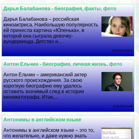
Дарья Балабанова - биография, факты, фото
Дарья Балабанова – российская
киноактриса. Наибольшую популярность
ей принесла картина «Юленька», в
которой она сыграла дeвoчку-
вундеркинда. Детство и...
05 08 2026 10:46:43
Антон Ельчин - биография, личная жизнь, фото
Антон Ельчин – американский актер
русского происхождения. За свою
короткую биографию ему удалось
оставить значимый след в истории
кинематографа. Итак,...
03 08 2026 4:13:50
Антонимы в английском языке
Антонимы в английском языке – это то,
что желательно, и даже нужно знать