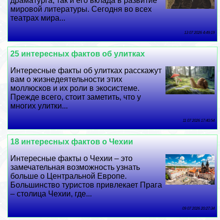
драматурга, так и его вклада в развитие
мировой литературы. Сегодня во всех
театрах мира...
13 07 2026 4:49:19
25 интересных фактов об улитках
Интересные факты об улитках расскажут
вам о жизнедеятельности этих
моллюсков и их роли в экосистеме.
Прежде всего, стоит заметить, что у
многих улитки...
11 07 2026 17:40:54
18 интересных фактов о Чехии
Интересные факты о Чехии – это
замечательная возможность узнать
больше о Центральной Европе.
Большинство туристов привлекает Прага
– столица Чехии, где...
09 07 2026 20:27:34