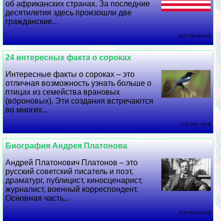
об африканских странах. За последние
десятилетия здесь произошли две
гражданские...
23 07 2026 20:55:43
24 интересных факта о сороках
Интересные факты о сороках – это
отличная возможность узнать больше о
птицах из семейства врановых
(во́роновых). Эти создания встречаются
во многих...
21 07 2026 7:54:46
Биография Андрея Платонова
Андрей Платонович Платонов – это
русский советский писатель и поэт,
драматург, публицист, киносценарист,
журналист, военный корреспондент.
Основная часть...
19 07 2026 23:32:59