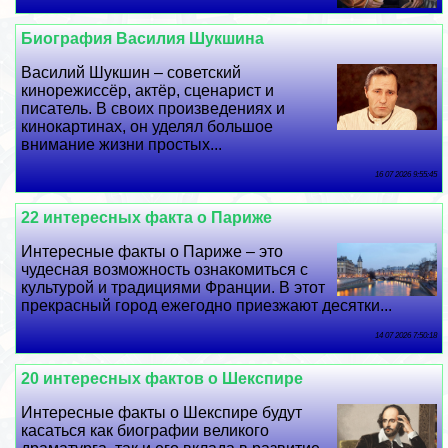
Биография Василия Шукшина
Василий Шукшин – советский
кинорежиссёр, актёр, сценарист и
писатель. В своих произведениях и
кинокартинах, он уделял большое
внимание жизни простых...
16 07 2026 9:55:45
22 интересных факта о Париже
Интересные факты о Париже – это
чудесная возможность ознакомиться с
культурой и традициями Франции. В этот
прекрасный город ежегодно приезжают десятки...
14 07 2026 7:50:18
20 интересных фактов о Шекспире
Интересные факты о Шекспире будут
касаться как биографии великого