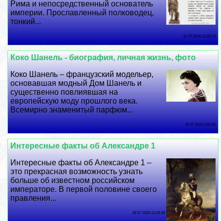
Рима и непосредственный основатель
империи. Прославленный полководец,
тонкий...
31 07 2026 21:28:13
Коко Шанель - биография, личная жизнь, фото
Коко Шанель – французский модельер,
основавшая модный Дом Шанель и
существенно повлиявшая на
европейскую моду прошлого века.
Всемирно знаменитый парфюм...
30 07 2026 6:52:56
Интересные факты об Александре 1
Интересные факты об Александре 1 –
это прекрасная возможность узнать
больше об известном российском
императоре. В первой половине своего
правления...
28 07 2026 12:28:39