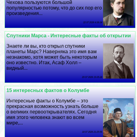
Чехова пользуются большой
популярностью потому, что до сих пор его
произведения...
22 07 2026 4:36:34
Спутники Марса - Интересные факты об открытии
Знаете ли вы, кто открыл спутники
планеты Марс? Наверняка это имя вам
незнакомо, хотя может быть некоторым
оно известно. Итак, Асаф Холл –
видный...
20 07 2026 19:35:38
15 интересных фактов о Колумбе
Интересные факты о Колумбе – это
прекрасная возможность узнать больше
о великих первооткрывателях. Сегодня
имя этого человека знают во всем
мире,...
18 07 2026 21:25:56