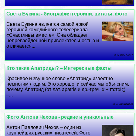
Света Букина - биография героини, цитаты, фото
Света Букина является самой яркой
героиней комедийного телесериала
«Счастливы вместе». Она обладает
непревзойденной привлекательностью и
отличается...
26 07 2026 7:42:17
Кто такие Апатриды? – Интересные факты
Красивое и звучное слово «Апатрид» известно
немногим людям. Это хорошо, и сейчас мы объясним,
почему. Апатрид (от лат. apatris и др.-греч. ἀ + πατρίς)
–...
24 07 2026 22:22:33
Фото Антона Чехова - редкие и уникальные
Антон Павлович Чехов – один из
крупнейших русских писателей. Фото