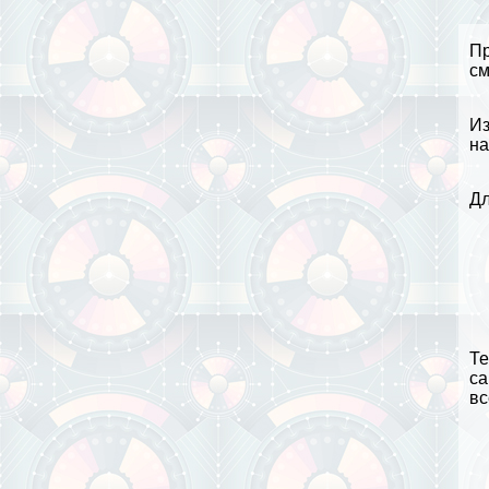
П
см
Из
на
Дл
Те
са
вс