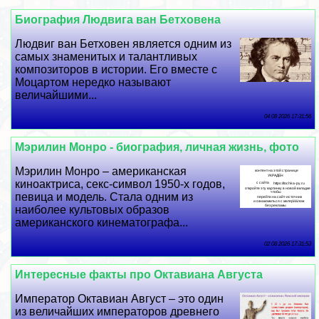
Биография Людвига ван Бетховена
Людвиг ван Бетховен является одним из
самых знаменитых и талантливых
композиторов в истории. Его вместе с
Моцартом нередко называют
величайшими...
04 08 2026 17:31:56
Мэрилин Монро - биография, личная жизнь, фото
Мэрилин Монро – американская
киноактриса, ceкc-символ 1950-х годов,
певица и модель. Стала одним из
наиболее культовых образов
американского кинематографа...
02 08 2026 17:31:53
Интересные факты про Октавиана Августа
Император Октавиан Август – это один
из величайших императоров древнего