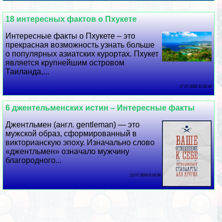
18 интересных фактов о Пхукете
Интересные факты о Пхукете – это
прекрасная возможность узнать больше
о популярных азиатских курортах. Пхукет
является крупнейшим островом
Таиланда,...
17 07 2026 11:32:42
6 джентельменских истин – Интересные факты
Джентльмен (англ. gentleman) — это
мужской образ, сформированный в
викторианскую эпоху. Изначально слово
«джентльмен» означало мужчину
благородного...
15 07 2026 8:18:56