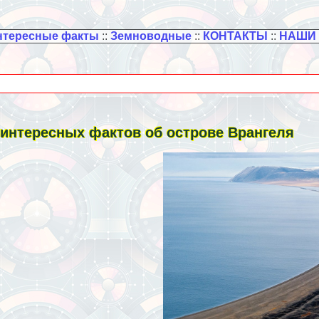
нтересные факты
::
Земноводные
::
КОНТАКТЫ
::
НАШИ
 интересных фактов об острове Врангеля