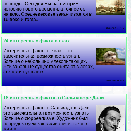
периоды. Сегодня мы рассмотрим
историю нового времени, а точнее ее
начало. Средневековье заканчивается в
16 веке и тогда...
31 07 2026 23:10:56
24 интересных факта о ежах
Интересные факты о ежах – это
замечательная возможность узнать
больше о небольших млекопитающих.
Эти забавные существа обитают в лесах,
степях и пустынях....
29 07 2026 21:34:46
18 интересных фактов о Сальвадоре Дали
Интересные факты о Сальвадоре Дали –
это замечательная возможность узнать
больше о сюрреализме. Художник был
непредсказуем как в живописи, так и в
жизни....