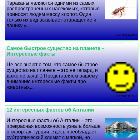
Таpaканы являются одними из самых
распространенных насекомых, которые
приносят людям массу хлопот. Один
только их вид вызывает отвращение и
панику у...
21 07 2026 13:28:48
Самое быстрое существо на планете –
Интересные факты
Не все знают о том, что самое быстрое
существо на планете – это не гепард, и
даже не заяц! :) Представляем вашему
вниманию интересные факты про
животных....
19 07 2026 18:15:41
12 интересных фактов об Анталии
Интересные факты об Анталии – это
прекрасная возможность узнать больше
о курортах Турции. Здесь преобладает
субтропический климат с мягкой, но