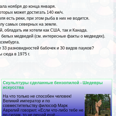
ала ноября до конца января.
торых может достигать 140 км/ч.
ля есть реки, при этом рыба в них не водится.
лу самых северных на земле.
й, обладать им хотели как
США
, так и
Канада
.
 белых медведей (см.
интересные факты о медведях
).
ксембурга
.
е 33 разновидностей бабочек и 30 видов пауков?
 сюда в 1975 г.
Скульптуры сделанные бензопилой - Шедевры
искусства
На что только не способен человек!
Великий император и по
совместительству философ Марк
Аврелий говорил: «Если что-либо тебе не
по силам, то не решай ещё,...