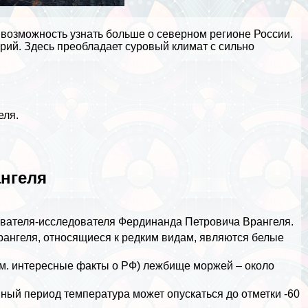
 возможность узнать больше о северном регионе России.
рий. Здесь преобладает суровый климат с сильно
еля.
ангеля
лавателя-исследователя Фердинанда Петровича Врангеля.
ангеля, относящиеся к редким видам, являются белые
см.
интересные факты о РФ
) лежбище моржей – около
нный период температура может опускаться до отметки -60