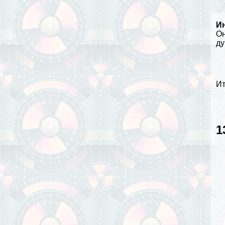
И
Он
ду
Ит
1