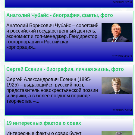
04 08 2026 1:27:10
Анатолий Чубайс - биография, факты, фото
Анатолий Борисович Чубайс – советский
и российский государственный деятель,
экономист и топ-менеджер. Гендиректор
госкорпорации «Российская
корпорация...
03 08 2026 13:55:19
Сергeй Есенин - биография, личная жизнь, фото
Сергeй Александрович Есенин (1895-
1925) – выдающийся русский поэт,
представитель новокрестьянской поэзии
и лирики, а в более позднем периоде
творчества –...
01 08 2026 7:31:54
19 интересных фактов о совах
Интересные факты о совах будут