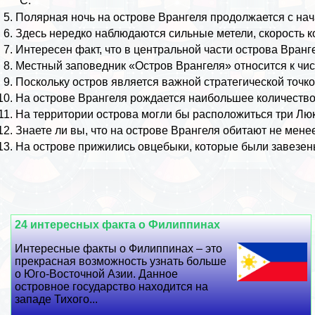
⁰С.
Полярная ночь на острове Врангеля продолжается с нач
Здесь нередко наблюдаются сильные метели, скорость ко
Интересен факт, что в центральной части острова Вранге
Местный заповедник «Остров Врангеля» относится к чис
Поскольку остров является важной стратегической точко
На острове Врангеля рождается наибольшее количество
На территории острова могли бы расположиться три
Лю
Знаете ли вы, что на острове Врангеля обитают не мене
На острове прижились овцебыки, которые были завезены
24 интересных факта о Филиппинах
Интересные факты о Филиппинах – это
прекрасная возможность узнать больше
о Юго-Восточной Азии. Данное
островное государство находится на
западе Тихого...