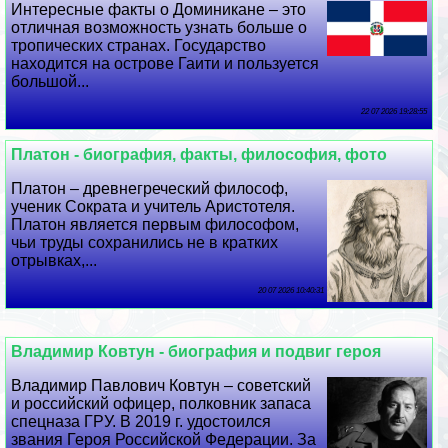
Интересные факты о Доминикане – это
отличная возможность узнать больше о
тропических странах. Государство
находится на острове Гаити и пользуется
большой...
22 07 2026 19:28:55
Платон - биография, факты, философия, фото
Платон – древнегреческий философ,
ученик Сократа и учитель Аристотеля.
Платон является первым философом,
чьи труды сохранились не в кратких
отрывках,...
20 07 2026 10:40:31
Владимир Ковтун - биография и подвиг героя
Владимир Павлович Ковтун – советский
и российский офицер, полковник запаса
спецназа ГРУ. В 2019 г. удостоился
звания Героя Российской Федерации. За