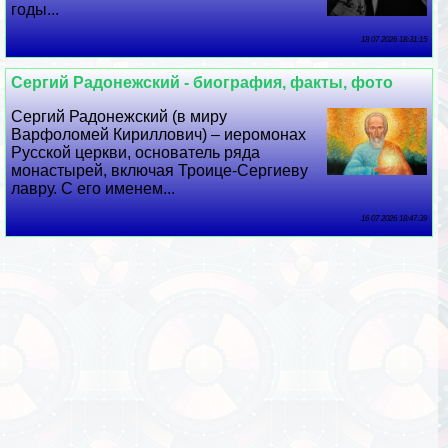
годы...
18 07 2026 18:31:15
Сергий Радонежский - биография, факты, фото
Сергий Радонежский (в миру
Варфоломей Кириллович) – иеромонах
Русской церкви, основатель ряда
монастырей, включая Троице-Сергиеву
лавру. С его именем...
16 07 2026 18:47:39