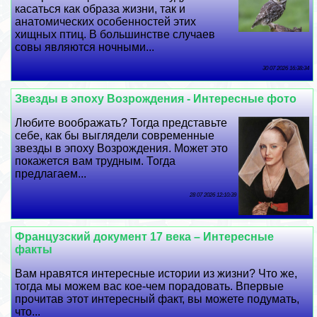
касаться как образа жизни, так и
анатомических особенностей этих
хищных птиц. В большинстве случаев
совы являются ночными...
30 07 2026 16:38:34
Звезды в эпоху Возрождения - Интересные фото
Любите воображать? Тогда представьте
себе, как бы выглядели современные
звезды в эпоху Возрождения. Может это
покажется вам трудным. Тогда
предлагаем...
28 07 2026 12:10:39
Французский документ 17 века – Интересные
факты
Вам нравятся интересные истории из жизни? Что же,
тогда мы можем вас кое-чем порадовать. Впервые
прочитав этот интересный факт, вы можете подумать,
что...