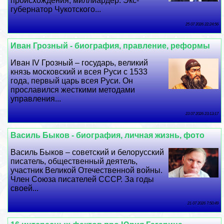
происхождения, миллиардер. Экс-
губернатор Чукотского...
25 07 2026 22:24:56
Иван Грозный - биография, правление, реформы
Иван IV Грозный – государь, великий
князь московский и всея Руси с 1533
года, первый царь всея Руси. Он
прославился жесткими методами
управления...
23 07 2026 23:13:17
Василь Быков - биография, личная жизнь, фото
Василь Быков – советский и белорусский
писатель, общественный деятель,
участник Великой Отечественной войны.
Члeн Союза писателей СССР. За годы
своей...
21 07 2026 7:50:49