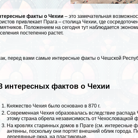
нтересные факты о Чехии
– это замечательная возможнос
ристов привлекает Прага – столица Чехии, где сосредоточе
мятников. Положением на сегодня тут наблюдается эконом
селения постепенно растет.
ак, перед вами самые интересные факты о Чешской Респуб
8 интересных фактов о Чехии
Княжество Чехия было основано в 870 г.
Современная Чехия образовалась вследствие распада Ч
этому страна обрела независимость от Чехословацкой 
На кровлях старинных домов в Праге (см.
интересные ф
антенны, поскольку они портят внешний облик города. 
деревянные окна, на пластиковые.