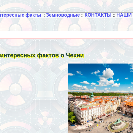
нтересные факты
::
Земноводные
::
КОНТАКТЫ
::
НАШИ
 интересных фактов о Чехии