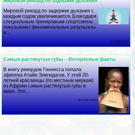
Мировой рекорд по задержке дыхания
Мировой рекорд по задержке дыхания с
каждым годом увеличивается. Благодаря
специальным тренировкам спортсмены
показывают феноменальные результаты
в...
20 07 2026 0:27:34
Самые растянутые губы – Интересные факты
В книгу рекордов Гиннесса попала
эфиопка Атайе Элигидагне. У этой 20-
летней красавицы (по местным меркам)
из Африки самые растянутые губы в
мире. Это...
18 07 2026 15:45:27