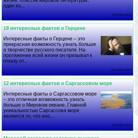
жизни. Классик мировой литературы,
один из...
26 07 2026 9:29:52
18 интересных фактов о Герцене
Интересные факты о Герцене – это
прекрасная возможность узнать больше
о творчестве русского писателя. На
протяжении всей жизни он призывал к
отказу от...
24 07 2026 19:26:20
12 интересных фактов о Саргассовом море
Интересные факты о Саргассовом море
– это отличная возможность узнать
больше о Мировом океане. Главной
уникальностью Саргассова моря
является то, что оно...
22 07 2026 1:15:47