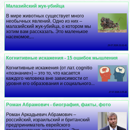
Малазийский жук-убийца
В мире животных существует много
необычных явлений. Одно из них –
малазийский жук-убийца, о котором мы
хотим вам рассказать. Это маленькое
насекомое,...
29 07 2026 23:31:41
Когнитивные искажения - 15 ошибок мышления
Когнитивные искажения (от лат. cognitiо
«познание») – это то, что касается
каждого человека вне зависимости от
уровня его образования и социального...
27 07 2026 2:25:36
Роман Абрамович - биография, факты, фото
Роман Аркадьевич Абрамович –
российский, израильский и британский
предприниматель еврейского