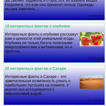
заставляет задуматься о простых, но важных вещах.
Надеемся, что вам она принесет пользу. Однажды
мышка заметила,...
03 08 2026 7:21:54
19 интересных фактов о клубнике
Интересные факты о клубнике расскажут
вам о ценности этой уникальной ягоды.
Клубника не только богата полезными
микроэлементами и витаминами, но и
приятна...
01 08 2026 23:32:37
16 интересных фактов о Сахаре
Интересные факты о Сахаре – это
замечательная возможность узнать о
наибольших пустынях на планете. У
многих она ассоциируется с
невыносимой жарой,...
31 07 2026 19:18:35