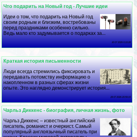
Что подарить на Новый год - Лучшие идеи
Идеи о том, что подарить на Новый год
своим родным и близким, востребованы
перед праздниками особенно сильно.
Ведь мало кто задумывается о подарках за...
30 07 2026 0:10:28
Краткая история письменности
Люди всегда стремились фиксировать и
передавать потомству информацию о
накопленном в разных сферах жизни
опыте. Это наглядно демонстрирует история...
28 07 2026 20:59:19
Чарльз Диккенс - биография, личная жизнь, фото
Чарльз Диккенс – известный английский
писатель, романист и очеркист. Самый
популярный англоязычный писатель при