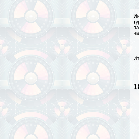
И
ту
па
на
Ит
1