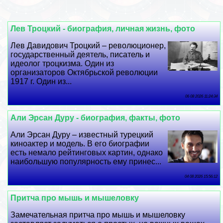
Лев Троцкий - биография, личная жизнь, фото
Лев Давидович Троцкий – революционер,
государственный деятель, писатель и
идеолог троцкизма. Один из
организаторов Октябрьской революции
1917 г. Один из...
06 08 2026 11:24:34
Али Эрсан Дуру - биография, факты, фото
Али Эрсан Дуру – известный турецкий
киноактер и модель. В его биографии
есть немало рейтинговых картин, однако
наибольшую популярность ему принес...
04 08 2026 15:56:12
Притча про мышь и мышеловку
Замечательная притча про мышь и мышеловку