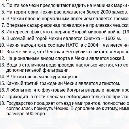
Почти все чехи предпочитают ездить на машинах марки
На территории Чехии располагается более 2000 замков.
В Чехии вполне нормальным явлением является громкое
Впервые сахар-рафинад появился на прилавках чешски
Интересен факт, что в период
Второй мировой войны
(19
Высочайшей горой Чехии является Снежка – 1602 м.
Чехия находится в составе НАТО, а с 2004 г. является ч
Знаете ли вы, что Чешская Республика считается миро
Национальным видом спорта в Чехии является
хоккей
.
Вода в столичном водопроводе настолько чистая, что ее
дополнительной фильтрации.
В Чехии очень мало курильщиков.
Каждый третий гражданин Чехии является атеистом.
Любопытно, что фруктовые йогурты впервые начали про
Приходить в гости к чехам необходимо только по пригла
Государство поощряет отъезд иммигрантов, полностью о
согласились покинуть Чехию. В дополнение к этому, им
размере 500 евро.