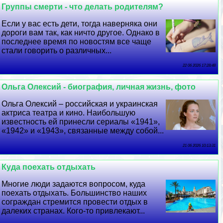
Группы cмepти - что делать родителям?
Если у вас есть дети, тогда наверняка они
дороги вам так, как ничто другое. Однако в
последнее время по новостям все чаще
стали говорить о различных...
22 06 2026 17:28:48
Ольга Олексий - биография, личная жизнь, фото
Ольга Олексий – российская и украинская
актриса театра и кино. Наибольшую
известность ей принесли сериалы «1941»,
«1942» и «1943», связанные между собой...
21 06 2026 10:13:31
Куда поехать отдыхать
Многие люди задаются вопросом, куда
поехать отдыхать. Большинство наших
сограждан стремится провести отдых в
далеких странах. Кого-то привлекают...