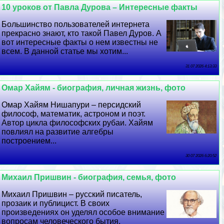
10 уроков от Павла Дурова – Интересные факты
Большинство пользователей интернета
прекрасно знают, кто такой Павел Дуров. А
вот интересные факты о нем известны не
всем. В данной статье мы хотим...
31 07 2026 4:13:33
Омар Хайям - биография, личная жизнь, фото
Омар Хайям Нишапури – персидский
философ, математик, астроном и поэт.
Автор цикла философских рубаи. Хайям
повлиял на развитие алгебры
построением...
30 07 2026 6:20:52
Михаил Пришвин - биография, семья, фото
Михаил Пришвин – русский писатель,
прозаик и публицист. В своих
произведениях он уделял особое внимание
вопросам человеческого бытия,