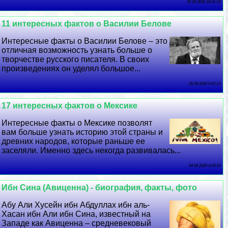
06 08 2026 18:41:14
11 интересных фактов о Василии Белове
Интересные факты о Василии Белове – это
отличная возможность узнать больше о
творчестве русского писателя. В своих
произведениях он уделял большое...
05 08 2026 0:47:13
17 интересных фактов о Мексике
Интересные факты о Мексике позволят
вам больше узнать историю этой страны и
древних народов, которые раньше ее
заселяли. Именно здесь некогда развивалась...
04 08 2026 4:39:33
Ибн Сина (Авиценна) - биография, факты, фото
Абу Али Хусейн ибн Абдуллах ибн аль-
Хасан ибн Али ибн Сина, известный на
Западе как Авиценна – средневековый