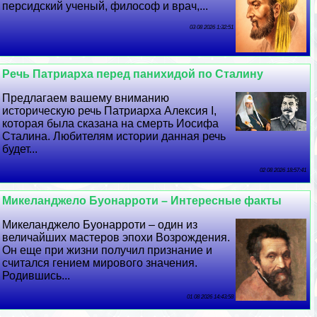
персидский ученый, философ и врач,...
03 08 2026 1:32:51
Речь Патриарха перед панихидой по Сталину
Предлагаем вашему вниманию
историческую речь Патриарха Алексия I,
которая была сказана на cмepть Иосифа
Сталина. Любителям истории данная речь
будет...
02 08 2026 18:57:41
Микеланджело Буонарроти – Интересные факты
Микеланджело Буонарроти – один из
величайших мастеров эпохи Возрождения.
Он еще при жизни получил признание и
считался гением мирового значения.
Родившись...
01 08 2026 14:43:58