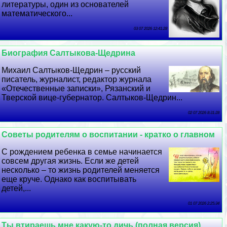
литературы, один из основателей
математического...
03 07 2026 12:41:28
Биография Салтыкова-Щедрина
Михаил Салтыков-Щедрин – русский
писатель, журналист, редактор журнала
«Отечественные записки», Рязанский и
Тверской вице-губернатор. Салтыков-Щедрин...
02 07 2026 8:31:28
Советы родителям о воспитании - кратко о главном
С рождением ребенка в семье начинается
совсем другая жизнь. Если же детей
несколько – то жизнь родителей меняется
еще круче. Однако как воспитывать
детей,...
01 07 2026 2:25:34
Ты втираешь мне какую-то дичь (полная версия)