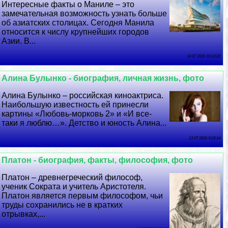
Интересные факты о Маниле – это
замечательная возможность узнать больше
об азиатских столицах. Сегодня Манила
относится к числу крупнейших городов
Азии. В...
14 07 2026 16:14:22
Алина Булынко - биография, личная жизнь, фото
Алина Булынко – российская киноактриса.
Наибольшую известность ей принесли
картины «Любовь-морковь 2» и «И все-
таки я люблю…». Детство и юность Алина...
13 07 2026 9:24:14
Платон - биография, факты, философия, фото
Платон – древнегреческий философ,
ученик Сократа и учитель Аристотеля.
Платон является первым философом, чьи
труды сохранились не в кратких
отрывках,...