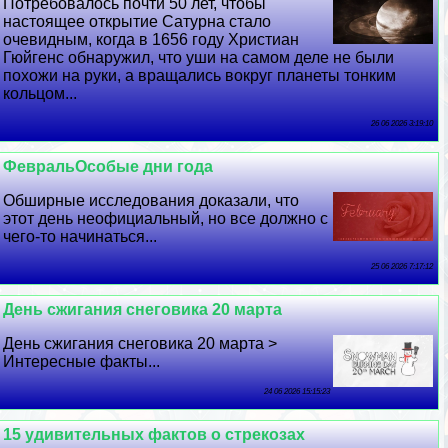
Потребовалось почти 50 лет, чтобы
настоящее открытие Сатурна стало
очевидным, когда в 1656 году Христиан
Гюйгенс обнаружил, что уши на самом деле не были
похожи на руки, а вращались вокруг планеты тонким
кольцом...
26 06 2026 3:19:10
ФевральОсобые дни года
Обширные исследования доказали, что
этот день неофициальный, но все должно с
чего-то начинаться...
25 06 2026 7:17:12
День сжигания снеговика 20 марта
День сжигания снеговика 20 марта >
Интересные факты...
24 06 2026 15:15:23
15 удивительных фактов о стрекозах