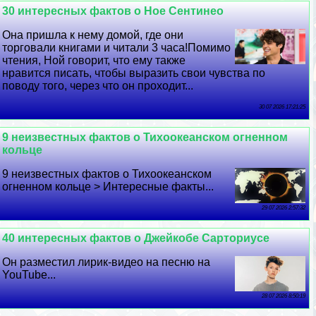
30 интересных фактов о Ное Сентинео
Она пришла к нему домой, где они
торговали книгами и читали 3 часа!Помимо
чтения, Ной говорит, что ему также
нравится писать, чтобы выразить свои чувства по
поводу того, через что он проходит...
30 07 2026 17:21:25
9 неизвестных фактов о Тихоокеанском огненном
кольце
9 неизвестных фактов о Тихоокеанском
огненном кольце > Интересные факты...
29 07 2026 2:57:32
40 интересных фактов о Джейкобе Сарториусе
Он разместил лирик-видео на песню на
YouTube...
28 07 2026 8:50:19