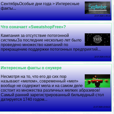
СентябрьОсобые дни года > Интересные
факты...
23 07 2026 1:49:33
Что означает «SweatshopFree»?
Кампания за отсутствие потогонной
системыЗа последние несколько лет было
проведено множество кампаний по
прекращению поддержки потогонных предприятий...
22 07 2026 4:55:33
Интересные факты о снукере
Несмотря на то, что его до сих пор
называют «мелом», современный «мел»
вообще не содержит мела и на самом деле
состоит из множества различных мелких абразивов!
Самый ранний зарегистрированный бильярдный стол
датируется 1740 годом...
21 07 2026 19:54:23