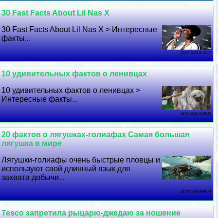
30 Fast Facts About Lil Nas X
30 Fast Facts About Lil Nas X > Интересные
факты...
03 07 2026 8:10:17
10 удивительных фактов о ленивцах
10 удивительных фактов о ленивцах >
Интересные факты...
02 07 2026 9:29:35
20 фактов о лягушках-голиафах Самая большая
лягушка в мире
Лягушки-голиафы очень быстрые пловцы и
используют свой длинный язык для
захвата добычи...
01 07 2026 6:59:18
Tesco запретила рыцарю-джедаю за ношение