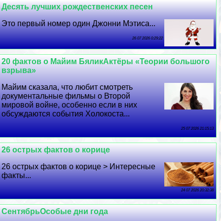
Десять лучших рождественских песен
Это первый номер один Джонни Мэтиса...
26 07 2026 0:29:22
20 фактов о Майим БяликАктёры «Теории большого
взрыва»
Майим сказала, что любит смотреть
документальные фильмы о Второй
мировой войне, особенно если в них
обсуждаются события Холокоста...
25 07 2026 21:15:13
26 острых фактов о корице
26 острых фактов о корице > Интересные
факты...
24 07 2026 20:32:38
СентябрьОсобые дни года