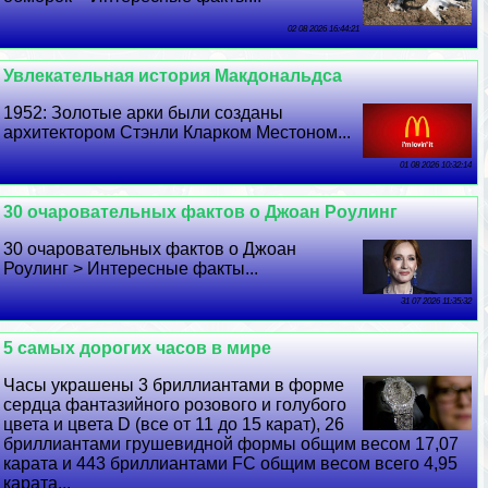
02 08 2026 16:44:21
Увлекательная история Макдональдса
1952: Золотые арки были созданы
архитектором Стэнли Кларком Местоном...
01 08 2026 10:32:14
30 очаровательных фактов о Джоан Роулинг
30 очаровательных фактов о Джоан
Роулинг > Интересные факты...
31 07 2026 11:35:32
5 самых дорогих часов в мире
Часы украшены 3 бриллиантами в форме
сердца фантазийного розового и гoлyбого
цвета и цвета D (все от 11 до 15 карат), 26
бриллиантами грушевидной формы общим весом 17,07
карата и 443 бриллиантами FC общим весом всего 4,95
карата...