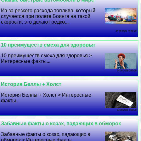
Из-за резкого расхода топлива, который
случается при полете Боинга на такой
скорости, это делают редко...
05 08 2026 10:52:42
10 преимуществ смеха для здоровья
10 преимуществ смеха для здоровья >
Интересные факты...
04 08 2026 0:53:39
История Беллы + Холст
История Беллы + Холст > Интересные
факты...
03 08 2026 4:58:38
Забавные факты о козах, падающих в обморок
Забавные факты о козах, падающих в
обморок > Интересные факты...