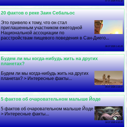
07 07 2026 4:51:32
20 фактов о реке Заин Сeбaльос
Это привело к тому, что он стал
приглашенным участником ежегодной
Национальной ассоциации по
расстройствам пищевого поведения в Сан-Диего...
06 07 2026 1:41:26
Будем ли мы когда-нибудь жить на других
планетах?
Будем ли мы когда-нибудь жить на других
планетах? > Интересные факты...
05 07 2026 3:18:47
5 фактов об очаровательном малыше Йоде
5 фактов об очаровательном малыше Йоде
> Интересные факты...
04 07 2026 4:32:20