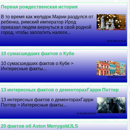
Первая рождественская история
В то время как желудок Марии раздулся от
ребенка, римский император Ирод
приказал людям вернуться в свой родной
город, чтобы заплатить налоги...
03 08 2026 11:41:34
10 cyмacшедших фактов о Кубе
10 cyмacшедших фактов о Кубе >
Интересные факты...
02 08 2026 7:51:46
13 интересных фактов о дементорахГарри Поттер
13 интересных фактов о дементорахГарри
Поттер > Интересные факты...
01 08 2026 23:58:25
20 фактов об Aston MerrygoldJLS