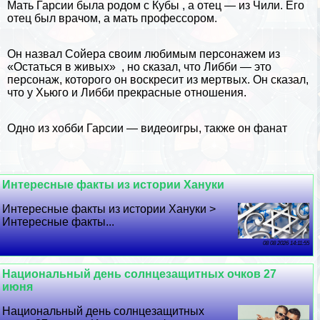
Мать Гарсии была родом с
Кубы
, а отец — из Чили. Его
отец был врачом, а мать профессором.
Он назвал Сойера своим любимым персонажем из
«Остаться в живых» , но сказал, что Либби — это
персонаж, которого он воскресит из мертвых. Он сказал,
что у Хьюго и Либби прекрасные отношения.
Одно из хобби Гарсии — видеоигры, также он фанат
Интересные факты из истории Хануки
Интересные факты из истории Хануки >
Интересные факты...
08 08 2026 14:11:55
Национальный день солнцезащитных очков 27
июня
Национальный день солнцезащитных