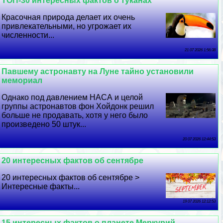
ТОП-30 интересных фактов о туканах
Красочная природа делает их очень
привлекательными, но угрожает их
численности...
21 07 2026 1:56:38
Павшему астронавту на Луне тайно установили
мемориал
Однако под давлением НАСА и целой
группы астронавтов фон Хойдонк решил
больше не продавать, хотя у него было
произведено 50 штук...
20 07 2026 12:44:53
20 интересных фактов об сентябре
20 интересных фактов об сентябре >
Интересные факты...
19 07 2026 12:12:53
15 интересных фактов о планете Меркурий