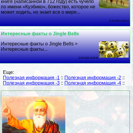
книге (написанной в 712 году) есть чучело
по имени «Куэбико», божество, которое не
может ходить, но знает все о мире...
21 06 2026 23:39:13
Интересные факты о Jingle Bells
Интересные факты о Jingle Bells >
Интересные факты...
20 06 2026 10:54:49
Еще:
Полезная информация -1
::
Полезная информация -2
::
Полезная информация -3
::
Полезная информация -4
::