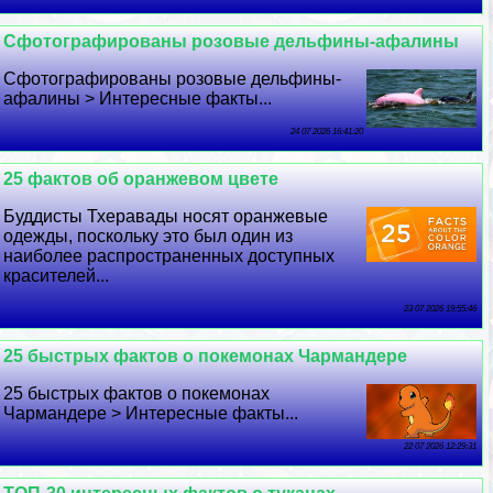
Сфотографированы розовые дельфины-афалины
Сфотографированы розовые дельфины-
афалины > Интересные факты...
24 07 2026 16:41:20
25 фактов об оранжевом цвете
Буддисты Тхеравады носят оранжевые
одежды, поскольку это был один из
наиболее распространенных доступных
красителей...
23 07 2026 19:55:46
25 быстрых фактов о покемонах Чармaндере
25 быстрых фактов о покемонах
Чармaндере > Интересные факты...
22 07 2026 12:29:31