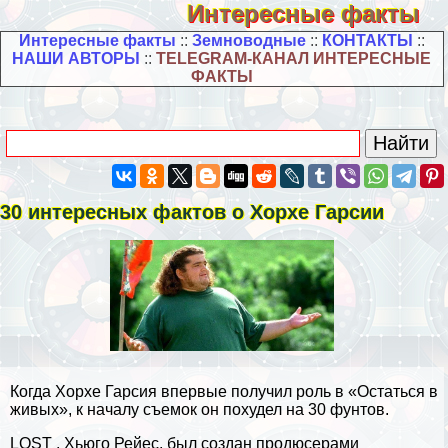
Интересные факты
Интересные факты
::
Земноводные
::
КОНТАКТЫ
::
НАШИ АВТОРЫ
::
TELEGRAM-КАНАЛ ИНТЕРЕСНЫЕ
ФАКТЫ
30 интересных фактов о Хорхе Гарсии
Когда Хорхе Гарсия впервые получил роль в «Остаться в
живых», к началу съемок он похудел на 30 фунтов.
LOST , Хьюго Рейес, был создан продюсерами