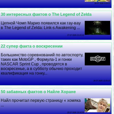
28 07 2026 9:59:57
30 интересных фактов о The Legend of Zelda
Цепной Чомп Марио появился как гау-вау
в The Legend of Zelda: Link-s Awakening ...
27 07 2026 21:22:23
22 супер факта о воскресении
Большинство соревнований по автоспорту,
таких как MotoGP , Формула-1 и гонки
NASCAR Sprint Cup , проводятся в
воскресенье, а в субботу обычно проходит
квалификация на гонку...
26 07 2026 10:20:21
50 забавных фактов о Найле Хоране
Найл прочитал первую страницу « хомяка
...
25 07 2026 19:34:56