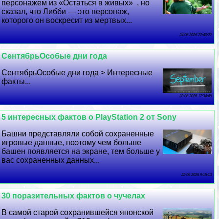
персонажем из «Остаться в живых» , но
сказал, что Либби — это персонаж,
которого он воскресит из мертвых...
24 06 2026 22:40:22
СентябрьОсобые дни года
СентябрьОсобые дни года > Интересные
факты...
23 06 2026 17:34:48
5 интересных фактов о PlayStation 2 от Sony
Башни представляли собой сохраненные
игровые данные, поэтому чем больше
башен появляется на экране, тем больше у
вас сохраненных данных...
22 06 2026 9:15:13
30 поразительных фактов о чучелах
В самой старой сохранившейся японской