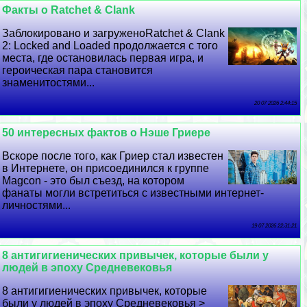
Факты о Ratchet & Clank
Заблокировано и загруженоRatchet & Clank
2: Locked and Loaded продолжается с того
места, где остановилась первая игра, и
героическая пара становится
знаменитостями...
20 07 2026 2:44:15
50 интересных фактов о Нэше Гриере
Вскоре после того, как Гриер стал известен
в Интернете, он присоединился к группе
Magcon - это был съезд, на котором
фанаты могли встретиться с известными интернет-
личностями...
19 07 2026 22:31:21
8 антигигиенических привычек, которые были у
людей в эпоху Средневековья
8 антигигиенических привычек, которые
были у людей в эпоху Средневековья >