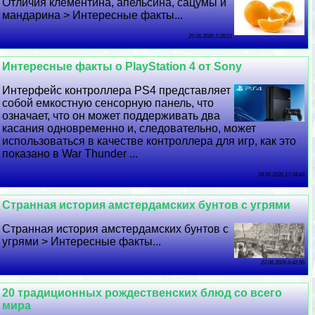
Отличия клементина, апельсина, сацумы и
мaндарина > Интересные факты...
25 06 2026 2:28:21
Интересные факты о PlayStation 4 от Sony
Интерфейс контроллера PS4 представляет
собой емкостную сенсорную панель, что
означает, что он может поддерживать два
касания одновременно и, следовательно, может
использоваться в качестве контроллера для игр, как это
показано в War Thunder ...
24 06 2026 17:34:43
Странная история амстердамских бунтов с угрями
Странная история амстердамских бунтов с
угрями > Интересные факты...
23 06 2026 6:42:56
20 традиционных рождественских блюд со всего
мира