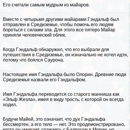
Его считали самым мудрым из майаров.
Вместе с четырьмя другими майарами Гэндальф был
отправлен в Средиземье, чтобы помочь его людям
бороться с силами зла. Для этого все пятеро Майар
приняли человеческий облик.
Когда Гэндальф обнаружил, что его выбрали для
путешествия в Средиземье, он изначально не хотел идти,
потому что боялся Саурона.
Настоящее имя Гэндальфа было Олорин. Древние люди
Средиземья назвали его Гэндальфом.
Имя Гэндальфа переводится со старого манниша как
«Эльф Жезла», имея в виду трость, с которой он всегда
ходил.
Будучи Майей, это означает, что дух Гэндальфа
бесcмepтен, а его тело — нет. Это продемонстрировано,
когда он умирает, сражаясь с Балрогом в Мории, но