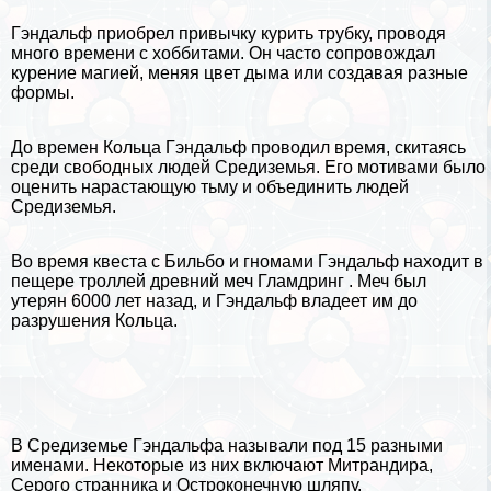
Гэндальф приобрел привычку курить трубку, проводя
много времени с хоббитами. Он часто сопровождал
курение магией, меняя цвет дыма или создавая разные
формы.
До времен Кольца Гэндальф проводил время, скитаясь
среди свободных людей Средиземья. Его мотивами было
оценить нарастающую тьму и объединить людей
Средиземья.
Во время квеста с Бильбо и гномами Гэндальф находит в
пещере троллей древний меч Гламдринг . Меч был
утерян 6000 лет назад, и Гэндальф владеет им до
разрушения Кольца.
В Средиземье Гэндальфа называли под 15 разными
именами. Некоторые из них включают Митрандира,
Серого странника и Остроконечную шляпу.