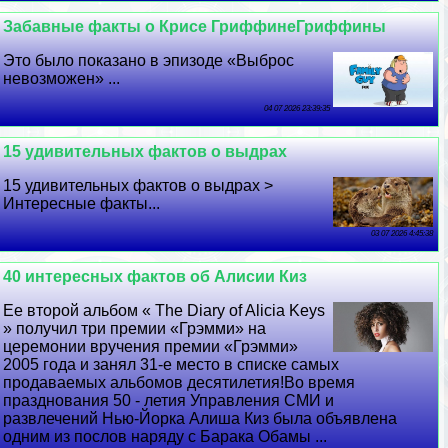
Забавные факты о Крисе ГриффинеГриффины
Это было показано в эпизоде ​​«Выброс
невозможен» ...
04 07 2026 23:39:35
15 удивительных фактов о выдрах
15 удивительных фактов о выдрах >
Интересные факты...
03 07 2026 4:45:38
40 интересных фактов об Алисии Киз
Ее второй альбом « The Diary of Alicia Keys
» получил три премии «Грэмми» на
церемонии вручения премии «Грэмми»
2005 года и занял 31-е место в списке самых
продаваемых альбомов десятилетия!Во время
празднования 50 - летия Управления СМИ и
развлечений Нью-Йорка Алиша Киз была объявлена ​​
одним из послов наряду с Баpaка Обамы ...