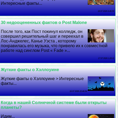
Интересные факты...
18 07 2026 6:46:59
30 недооцененных фактов о Post Malone
После того, как Пост покинул колледж, он
совершил решительный шаг и переехал в
Лос-Анджелес, Канье Уэста , которому
понравилась его музыка, что привело их к совместной
работе над синглом Post « Fade »...
17 07 2026 1:20:11
Жуткие факты о Хэллоуине
Жуткие факты о Хэллоуине > Интересные
факты...
16 07 2026 22:46:56
Когда в нашей Солнечной системе были открыты
планеты?
Идим...