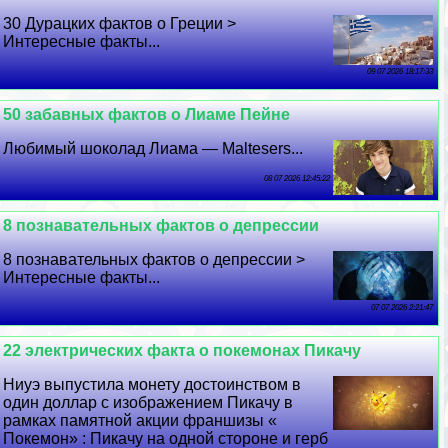
30 Дypaцких фактов о Греции >
Интересные факты...
09 07 2026 18:17:33
50 забавных фактов о Лиаме Пейне
Любимый шоколад Лиама — Maltesers...
08 07 2026 12:45:22
8 познавательных фактов о депрессии
8 познавательных фактов о депрессии >
Интересные факты...
07 07 2026 2:21:47
22 электрических факта о покемонах Пикачу
Ниуэ выпустила монету достоинством в
один доллар с изображением Пикачу в
рамках памятной акции франшизы «
Покемон» : Пикачу на одной стороне и герб