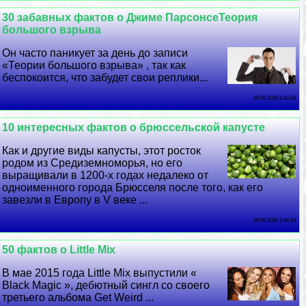
30 забавных фактов о Джиме ПарсонсеТеория
большого взрыва
Он часто паникует за день до записи
«Теории большого взрыва» , так как
беспокоится, что забудет свои реплики...
29 06 2026 2:42:34
10 интересных фактов о брюссельской капусте
Как и другие виды капусты, этот росток
родом из Средиземноморья, но его
выращивали в 1200-х годах недалеко от
одноименного города Брюсселя после того, как его
завезли в Европу в V веке ...
28 06 2026 2:46:34
50 фактов о Little Mix
В мае 2015 года Little Mix выпустили «
Black Magic », дебютный сингл со своего
третьего альбома Get Weird ...