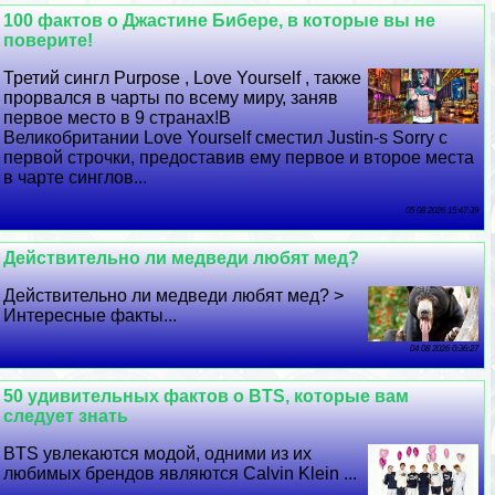
100 фактов о Джастине Бибере, в которые вы не
поверите!
Третий сингл Purpose , Love Yourself , также
прорвался в чарты по всему миру, заняв
первое место в 9 странах!В
Великобритании Love Yourself сместил Justin-s Sorry с
первой строчки, предоставив ему первое и второе места
в чарте синглов...
05 08 2026 15:47:39
Действительно ли медведи любят мед?
Действительно ли медведи любят мед? >
Интересные факты...
04 08 2026 0:36:27
50 удивительных фактов о BTS, которые вам
следует знать
BTS увлекаются модой, одними из их
любимых брендов являются Calvin Klein ...