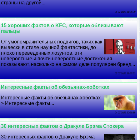
страны на другой...
06 07 2026 14:25:38
15 хороших фактов о KFC, которые облизывают
пальцы
От умопомрачительных подвигов, таких как
вывески в стиле научной фантастики, до
плохо переведенных лозунгов, эти
невероятные и почти невероятные достижения
показывают, насколько на самом деле популярен бренд...
05 07 2026 13:57:52
Интересные факты об обезьянах-хоботках
Интересные факты об обезьянах-хоботках
> Интересные факты...
04 07 2026 10:56:18
30 интересных фактов о Дpaкуле Брэма Стокера
30 интересных фактов о Дpaкуле Брэма