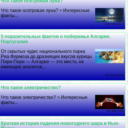
Что такое осетровая луна?
Что такое осетровая луна? > Интересные
факты...
29 07 2026 11:41:27
5 поразительных фактов о побережье Алгарве,
Португалия
От скрытых чудес национального парка
Риа Формоза до дразнящих вкусов курицы
Пири-Пири — Алгарве — это место, не
имеющее аналогов...
28 07 2026 16:41:54
Что такое электричество?
Что такое электричество? > Интересные
факты...
27 07 2026 1:24:52
Краткая история падения новогоднего шара в Нью-