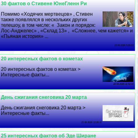
30 фактов о Стивене ЮнеГленн Ри
Помимо «Ходячих мертвецов» , Стивен
также появлялся в нескольких других
телешоу, в том числе: « Закон и порядок:
Лос-Анджелес» , «Склад 13» , «Сложнее, чем кажется» и
«Пьяная история» ...
23 06 2026 5:26:23
20 интересных фактов о кометах
20 интересных фактов о кометах >
Интересные факты...
22 06 2026 11:52:19
День сжигания снеговика 20 марта
День сжигания снеговика 20 марта >
Интересные факты...
21 06 2026 12:26:31
25 интересных фактов об Эде Ширане