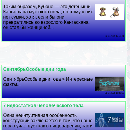
Таким образом, Кубоне — это детеныши
Кангасхана мужского пола, поэтому у них
нет сумки, хотя, если бы они
превратились во взрослого Кангасхана,
он стал бы женщиной...
24 07 2026 17:52:14
СентябрьОсобые дни года
СентябрьОсобые дни года > Интересные
факты...
21 07 2026 18:45:55
7 недостатков человеческого тела
Одна неинтуитивная особенность
конструкции заключается в том, что наше
горло участвует как в пищеварении, так и