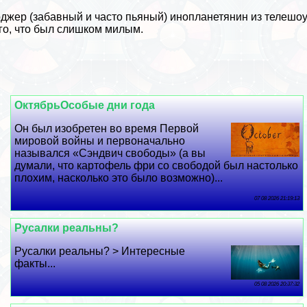
джер (забавный и часто пьяный) инопланетянин из телешо
го, что был слишком милым.
ОктябрьОсобые дни года
Он был изобретен во время Первой
мировой войны и первоначально
назывался «Сэндвич свободы» (а вы
думали, что картофель фри со свободой был настолько
плохим, насколько это было возможно)...
07 08 2026 21:19:13
Русалки реальны?
Русалки реальны? > Интересные
факты...
05 08 2026 20:37:32