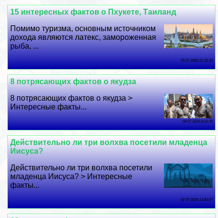
15 интересных фактов о Пхукете, Таиланд
Помимо туризма, основным источником
дохода являются латекс, замороженная
рыба, ...
05 07 2026 21:35:19
8 потрясающих фактов о якудза
8 потрясающих фактов о якудза >
Интересные факты...
04 07 2026 8:10:35
Действительно ли три волхва посетили младенца
Иисуса?
Действительно ли три волхва посетили
младенца Иисуса? > Интересные
факты...
02 07 2026 13:40:27