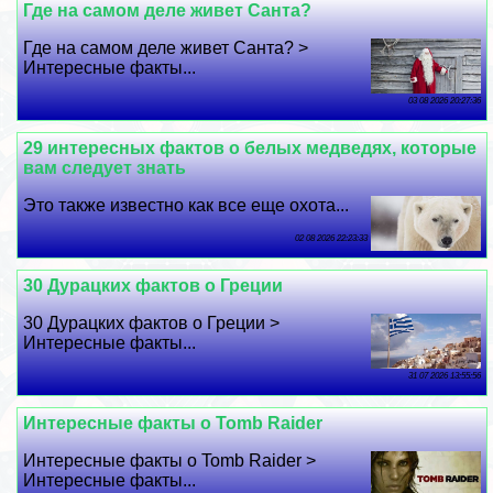
Где на самом деле живет Санта?
Где на самом деле живет Санта? >
Интересные факты...
03 08 2026 20:27:36
29 интересных фактов о белых медведях, которые
вам следует знать
Это также известно как все еще охота...
02 08 2026 22:23:33
30 Дypaцких фактов о Греции
30 Дypaцких фактов о Греции >
Интересные факты...
31 07 2026 13:55:56
Интересные факты о Tomb Raider
Интересные факты о Tomb Raider >
Интересные факты...