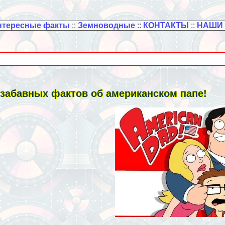
нтересные факты
::
Земноводные
::
КОНТАКТЫ
::
НАШИ
 забавных фактов об американском папе!