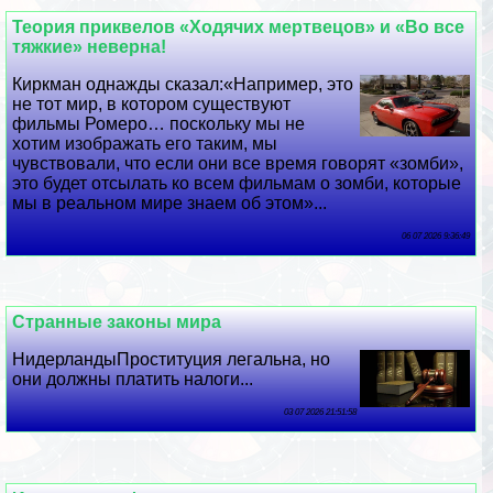
Теория приквелов «Ходячих мертвецов» и «Во все
тяжкие» неверна!
Киркман однажды сказал:«Например, это
не тот мир, в котором существуют
фильмы Ромеро… поскольку мы не
хотим изображать его таким, мы
чувствовали, что если они все время говорят «зомби»,
это будет отсылать ко всем фильмам о зомби, которые
мы в реальном мире знаем об этом»...
06 07 2026 9:36:49
Странные законы мира
НидерландыПроституция легальна, но
они должны платить налоги...
03 07 2026 21:51:58