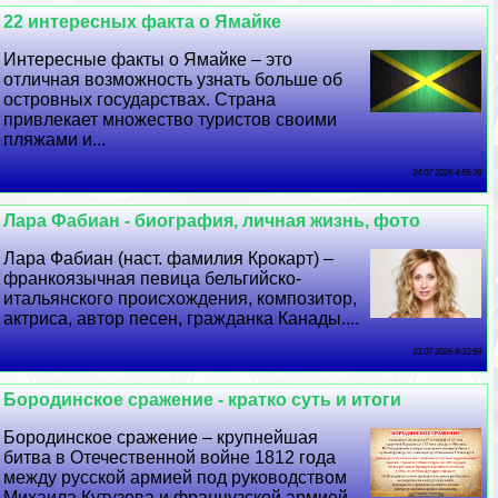
22 интересных факта о Ямайке
Интересные факты о Ямайке – это
отличная возможность узнать больше об
островных государствах. Страна
привлекает множество туристов своими
пляжами и...
24 07 2026 4:59:39
Лара Фабиан - биография, личная жизнь, фото
Лара Фабиан (наст. фамилия Крокарт) –
франкоязычная певица бельгийско-
итальянского происхождения, композитор,
актриса, автор песен, гражданка Канады....
23 07 2026 8:33:59
Бородинское сражение - кратко суть и итоги
Бородинское сражение – крупнейшая
битва в Отечественной войне 1812 года
между русской армией под руководством
Михаила Кутузова и французской армией