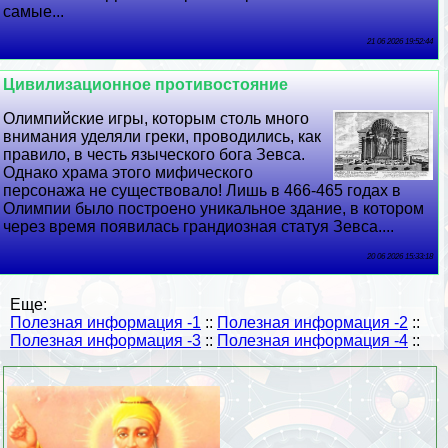
самые...
21 06 2026 19:52:44
Цивилизационное противостояние
Олимпийские игры, которым столь много
внимания уделяли греки, проводились, как
правило, в честь языческого бога Зевса.
Однако храма этого мифического
персонажа не существовало! Лишь в 466-465 годах в
Олимпии было построено уникальное здание, в котором
через время появилась грандиозная статуя Зевса....
20 06 2026 15:33:18
Еще:
Полезная информация -1
::
Полезная информация -2
::
Полезная информация -3
::
Полезная информация -4
::