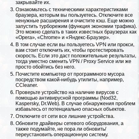
закрывайте их.
Ознакомьтесь с техническими хаpaктеристиками
браузера, которым вы пользуетесь. Отключите все
ненужные расширения и очистите кэш. Еще можно
запустить турборежим (функция экономии
трафика
).
Это можно сделать в таких известных браузерах как
«Opera», «Chrome» и «Яндекс-Браузер».
В том случае если вы пользуетесь VPN или прокси,
вам стоит отключить их, чтобы протестировать
скорость. Если это даст положительные результаты,
тогда уместно сменить VPN / Proxy Service или же
просто обойтись без него.
Почистите компьютер от программного мусора
посредством какой-нибудь утилиты, например,
CCleaner.
Проверьте устройство на наличие вирусов с
помощью антивирусной программы (Nod32,
Kaspersky, Dr.Web). В случае обнаружения проблем
избавьтесь от потенциально опасных объектов.
Отключите от сети все лишние устройства.
Обновите драйверы сетевого оборудования, а
также подумайте, не пора ли обновить/
переустановить операционную систему.