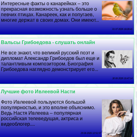
Интересные факты о канарейках – это
прекрасная возможность узнать больше о
певчих птицах. Канареек, как и попугаев,
многие держат в своих домах. Они имеют...
01 07 2026 18:28:41
Вальсы Грибоедова - слушать онлайн
Не все знают, что великий русский поэт и
дипломат Александр Грибоедов был еще и
талантливым композитором. Биография
Грибоедова наглядно демонстрирует его...
30 06 2026 16:47:14
Лучшие фото Ивлеевой Насти
Фото Ивлеевой пользуются большой
популярностью, и это вполне объяснимо.
Ведь Настя Ивлеева – популярная
российская телеведущая, актриса и
видеоблогер....
29 06 2026 12:51:57