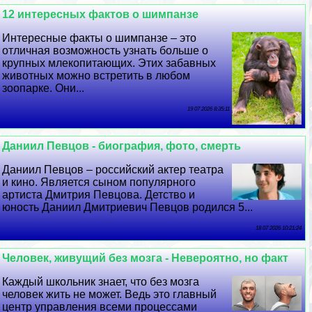
12 интересных фактов о шимпанзе
Интересные факты о шимпанзе – это
отличная возможность узнать больше о
крупных млекопитающих. Этих забавных
животных можно встретить в любом
зоопарке. Они...
19 07 2026 8:35:11
Даниил Певцов - биография, фото, cмepть
Даниил Певцов – российский актер театра
и кино. Является сыном популярного
артиста Дмитрия Певцова. Детство и
юность Даниил Дмитриевич Певцов родился 5...
18 07 2026 10:21:24
Человек, живущий без мозга - Невероятно, но факт
Каждый школьник знает, что без мозга
человек жить не может. Ведь это главный
центр управления всеми процессами