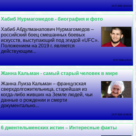
16 07 2026 18:10:18
Хабиб Нурмагомедов - биография и фото
Хабиб Абдулманапович Нурмагомедов –
российский боец смешанных боевых
искусств, выступающий под эгидой «UFC».
Положением на 2019 г. является
действующим...
15 07 2026 4:35:10
Жанна Кальман - самый старый человек в мире
Жанна Луиза Кальман – французская
сверхдолгожительница, старейшая из
когда-либо живших на Земле людей, чьи
данные о рождении и cмepти
документально...
14 07 2026 16:48:36
6 джентельменских истин – Интересные факты