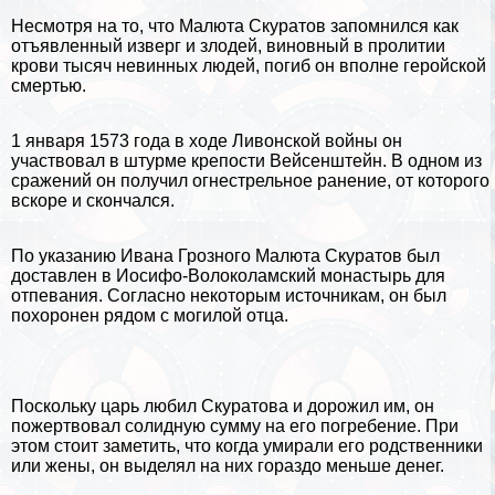
Несмотря на то, что Малюта Скуратов запомнился как
отъявленный изверг и злодей, виновный в пролитии
крови тысяч невинных людей, погиб он вполне геройской
cмepтью.
1 января 1573 года в ходе
Ливонской войны
он
участвовал в штурме крепости Вейсенштейн. В одном из
сражений он получил огнестрельное ранение, от которого
вскоре и скончался.
По указанию Ивана Грозного Малюта Скуратов был
доставлен в Иосифо-Волоколамский монастырь для
отпевания. Согласно некоторым источникам, он был
похоронен рядом с могилой отца.
Поскольку царь любил Скуратова и дорожил им, он
пожертвовал солидную сумму на его погребение. При
этом стоит заметить, что когда умирали его родственники
или жены, он выделял на них гораздо меньше денег.