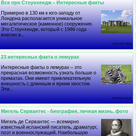
Все про Стоунхендж – Интересные факты
Примерно в 130 км к юго-западу от
Лондона располагается уникальное
мегалитическое (каменное) сооружение.
Это Стоунхендж, который с 1986 года
внесен в...
25 06 2026 7:58:48
23 интересных факта о лемурах
Интересные факты о лемурах – это
прекрасная возможность узнать больше о
приматах. Они имеют привлекательную
внешность с длинным и ярким хвостом.
Эти...
24 06 2026 20:36:30
Мигель Сервантес - биография, личная жизнь, фото
Мигель де Сервантес — всемирно
известный испанский писатель, драматург,
поэт и военнослужащий. Наибольшую