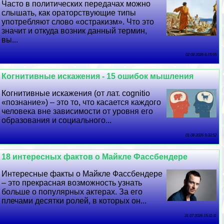
Часто в политических передачах можно
слышать, как ораторствующие типы
употрeбляют слово «остpaкизм». Что это
значит и откуда возник данный термин,
вы...
02 08 2026 6:15:55
Когнитивные искажения - 15 ошибок мышления
Когнитивные искажения (от лат. cognitiо
«познание») – это то, что касается каждого
человека вне зависимости от уровня его
образования и социального...
01 08 2026 9:33:52
18 интересных фактов о Майкле Фассбендере
Интересные факты о Майкле Фассбендере
– это прекрасная возможность узнать
больше о популярных актерах. За его
плечами десятки ролей, в которых он...
31 07 2026 15:11:11