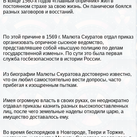
В конце 1560-х годов «главный опричник» жил в
постоянном страхе за свою жизнь. Он панически боялся
разных заговоров и восстаний.
По этой причине в 1569 г. Малюта Скуратов отдал приказ
организовать опричное сыскное ведомство,
представлявшее собой «высшую полицию по делам
государственной измены». По сути это была первая
служба госбезопасности в истории
России
.
Из биографии Малюты Скуратова достоверно известно,
что он любил самостоятельно вести допросы, часто
прибегая к изощренным пыткам.
Имея огромную власть в своих руках, он неоднократно
отдавал приказы казнить разных высокопоставленных
лиц, после чего земельные наделы отходили царю, а
имущество доставалось ему.
Во время беспорядков в Новгороде, Твери и Торжке,