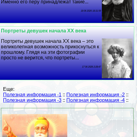
Именно его перу принадлежат такие...
18 06 2026 18:31:59
Портреты дeвyшек начала XX века
Портреты дeвyшек начала XX века – это
великолепная возможность прикоснуться к
прошлому. Глядя на эти фотографии
просто не верится, что портреты...
17 06 2026 2:28:47
Еще:
Полезная информация -1
::
Полезная информация -2
::
Полезная информация -3
::
Полезная информация -4
::