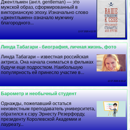
Джентльмен (англ. gentleman) — это
мужской образ, сформированный в
викторианскую эпоху. Изначально слово
«джентльмен» означало мужчину
благородного...
13 07 2026 4:11:55
Линда Табагари - биография, личная жизнь, фото
Линда Табагари – известная российская
актриса. Она начала сниматься в фильмах
будучи еще подростком. Наибольшую
популярность ей принесло участие в...
12 07 2026 8:16:12
Барометр и необычный студент
Однажды, пожелавший остаться
неизвестным преподаватель университета,
обратился к сэру Эрнесту Резерфорду,
президенту Королевской Академии и
лауреату...