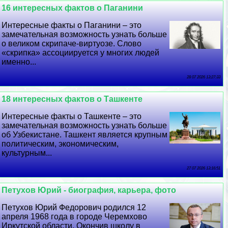
16 интересных фактов о Паганини
Интересные факты о Паганини – это
замечательная возможность узнать больше
о великом скрипаче-виртуозе. Слово
«скрипка» ассоциируется у многих людей
именно...
28 07 2026 13:27:33
18 интересных фактов о Ташкенте
Интересные факты о Ташкенте – это
замечательная возможность узнать больше
об Узбекистане. Ташкент является крупным
политическим, экономическим,
культурным...
27 07 2026 13:16:51
Пeтyxов Юрий - биография, карьера, фото
Пeтyxов Юрий Федорович родился 12
апреля 1968 года в городе Черемхово
Иркутской области. Окончив школу в