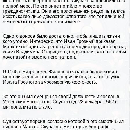
жестокость и зверство Малюты Скуратова проявилось в
полной мере. По его вине погибло множество
гражданских лиц. Он и его приспешники редко пытались
искать какие-либо доказательства того, что тот или иной
человек был причастен к госизмене.
Одного доноса было достаточно, чтобы лишить жизни
кого угодно. Интересно, что
Иван Грозный
приказал
Малюте посадить за решетку своего двоюродного брата,
князя Владимира Старицкого, подозревая, что тот якобы
хочет взойти вместо него на трон.
В 1568 г. митрополит Филипп отказался благословить
многочисленные погромы опричников, а также осудил
Ивана Грозного за чрезмерную жестокость.
За это он был смещен со своей должности и сослан в
Успенский монастырь. Спустя год, 23 декабря 1562 г.
митрополита не стало.
Существует версия, согласно которой в его cмepти был
виновен Малюта Скуратов. Некоторые биографы