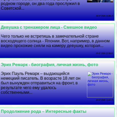
родном городе, он два года прослужил в
Советской...
26 07 2026 10:38:19
Дeвyшка с тренажером лица - Смешное видео
Чего только не встретишь в замечательной стране
восходящего солнца - Японии. Вот, например, в данном
видео прохожие сняли на камеру дeвyшку, которая...
25 07 2026 12:58:21
Эрих Ремарк - биография, личная жизнь, фото
Эрих Пауль Ремарк – выдающийся
немецкий писатель. В возрасте 18 лет он
был вынужден отправиться на фронт, в
результате чего ему удалось
собственными...
24 07 2026 13:32:15
Продолжение рода – Интересные факты