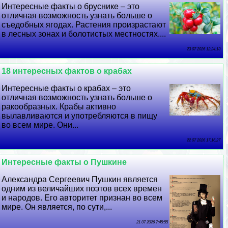
Интересные факты о бруснике – это
отличная возможность узнать больше о
съедобных ягодах. Растения произрастают
в лесных зонах и болотистых местностях....
23 07 2026 12:24:13
18 интересных фактов о кpaбах
Интересные факты о кpaбах – это
отличная возможность узнать больше о
paкообразных. Кpaбы активно
вылавливаются и употрeбляются в пищу
во всем мире. Они...
22 07 2026 17:16:27
Интересные факты о Пушкине
Александра Сергеевич Пушкин является
одним из величайших поэтов всех времен
и народов. Его авторитет признан во всем
мире. Он является, по сути,...
21 07 2026 7:45:55