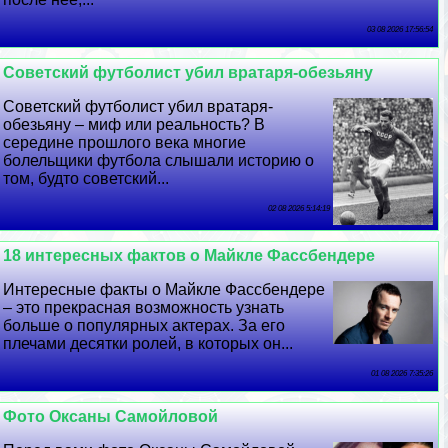
03 08 2026 17:56:54
Советский футболист убил вратаря-обезьяну
Советский футболист убил вратаря-
обезьяну – миф или реальность? В
середине прошлого века многие
болельщики футбола слышали историю о
том, будто советский...
02 08 2026 5:14:19
18 интересных фактов о Майкле Фассбендере
Интересные факты о Майкле Фассбендере
– это прекрасная возможность узнать
больше о популярных актерах. За его
плечами десятки ролей, в которых он...
01 08 2026 7:35:26
Фото Оксаны Самойловой