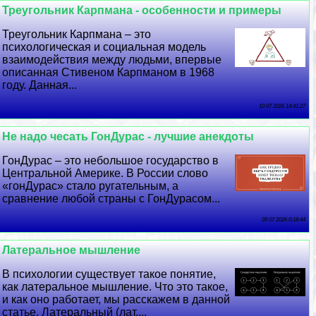
Треугольник Карпмана - особенности и примеры
Треугольник Карпмана – это
психологическая и социальная модель
взаимодействия между людьми, впервые
описанная Стивеном Карпманом в 1968
году. Данная...
10 07 2026 14:41:27
Не надо чесать ГонДypaс - лучшие анекдоты
ГонДypaс – это небольшое государство в
Центральной Америке. В России слово
«гонДypaс» стало ругательным, а
сравнение любой страны с ГонДypaсом...
09 07 2026 0:18:44
Латеральное мышление
В психологии существует такое понятие,
как латеральное мышление. Что это такое,
и как оно работает, мы расскажем в данной
статье. Латеральный (лат....