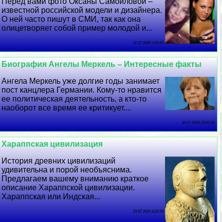
Перед вами фото Оксаны Самойловой –
известной российской модели и дизайнера.
О ней часто пишут в СМИ, так как она
олицетворяет собой пример молодой и...
31 07 2026 1:20:57
Биография Ангелы Меркель – Интересные факты
Ангела Меркель уже долгие годы занимает
пост канцлера Германии. Кому-то нравится
ее политическая деятельность, а кто-то
наоборот все время ее критикует....
30 07 2026 23:53:34
Хараппская цивилизация
История древних цивилизаций
удивительна и порой необъяснима.
Предлагаем вашему вниманию краткое
описание Хараппской цивилизации.
Хараппская или Индская...
29 07 2026 4:22:54