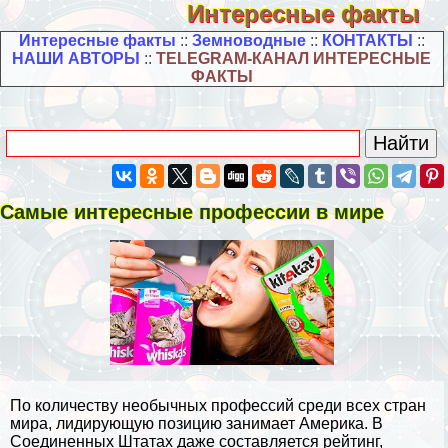
Интересные факты
Интересные факты
::
Земноводные
::
КОНТАКТЫ
::
НАШИ АВТОРЫ
::
TELEGRAM-КАНАЛ ИНТЕРЕСНЫЕ
ФАКТЫ
Самые интересные профессии в мире
По количеству необычных профессий среди всех
стран
мира
, лидирующую позицию занимает Америка. В
Соединенных Штатах даже составляется рейтинг,