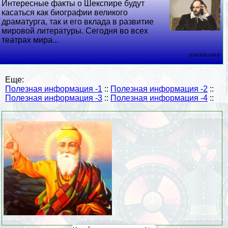
Интересные факты о Шекспире будут
касаться как биографии великого
драматурга, так и его вклада в развитие
мировой литературы. Сегодня во всех
театрах мира...
20 06 2026 0:49:30
Еще:
Полезная информация -1
::
Полезная информация -2
::
Полезная информация -3
::
Полезная информация -4
::