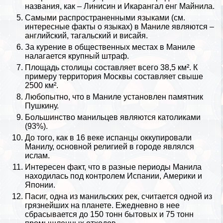
названия, как – Линисин и Икарангал енг Майнила.
Самыми распространенными языками (см.
интересные факты о языках
) в Маниле являются –
английский
, тагальский и висайя.
За курение в общественных местах в Маниле
налагается крупный штраф.
Площадь столицы составляет всего 38,5 км². К
примеру территория
Москвы
составляет свыше
2500 км².
Любопытно, что в Маниле установлен памятник
Пушкину
.
Большинство манильцев являются католиками
(93%).
До того, как в 16 веке испанцы оккупировали
Манилу, основной религией в городе являлся
ислам.
Интересен факт, что в разные периоды Манила
находилась под контролем
Испании
,
Америки
и
Японии
.
Пасиг, одна из манильских рек, считается одной из
грязнейших на планете. Ежедневно в нее
сбрасывается до 150 тонн бытовых и 75 тонн