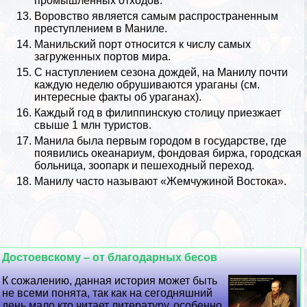
промышленных отходов.
Воровство является самым распространенным
преступлением в Маниле.
Манильский порт относится к числу самых
загруженных портов мира.
С наступлением сезона дождей, на Манилу почти
каждую неделю обрушиваются ураганы (см.
интересные факты об ураганах
).
Каждый год в филиппинскую столицу приезжает
свыше 1 млн туристов.
Манила была первым городом в государстве, где
появились океанариум, фондовая биржа, городская
больница, зоопарк и пешеходный переход.
Манилу часто называют «Жемчужиной Востока».
Достоевскому – от благодарных бесов
К сожалению, данная история может быть
не всеми понята, так как на сегодняшний
день мало кто читает литературу, особенно