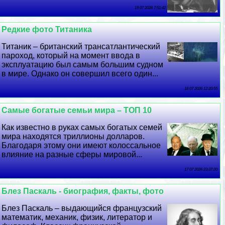
19 07 2026 7:51:42
Редкие фото Титаника
Титаник – британский трaнcатлантический
пароход, который на момент ввода в
эксплуатацию был самым большим судном
в мире. Однако он совершил всего один...
18 07 2026 12:20:55
Самые богатые семьи мира – ТОП 10
Как известно в руках самых богатых семей
мира находятся триллионы долларов.
Благодаря этому они имеют колоссальное
влияние на разные сферы мировой...
17 07 2026 23:37:20
Блез Паскаль - биография, факты, фото
Блез Паскаль – выдающийся французский
математик, механик, физик, литератор и