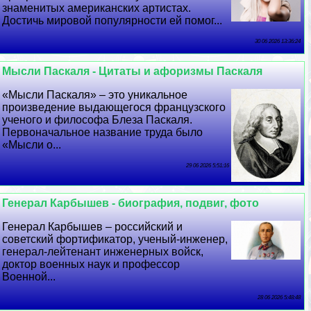
знаменитых американских артистах.
Достичь мировой популярности ей помог...
30 06 2026 13:36:24
Мысли Паскаля - Цитаты и афоризмы Паскаля
«Мысли Паскаля» – это уникальное
произведение выдающегося французского
ученого и философа Блеза Паскаля.
Первоначальное название труда было
«Мысли о...
29 06 2026 5:51:16
Генерал Карбышев - биография, подвиг, фото
Генерал Карбышев – российский и
советский фортификатор, ученый-инженер,
генерал-лейтенант инженерных войск,
доктор военных наук и профессор
Военной...
28 06 2026 5:48:48