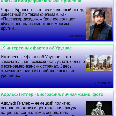
Краткая биография Чарльза Бронсона
Чарльз Бронсон – это великолепный актер,
известный по таким фильмам, как
«Пассажир дождя», «Красное солнце»,
«Великолепная семерка» и многим
другим....
02 08 2026 6:17:44
19 интересных фактов об Уругвае
Интересные факты об Уругвае – это
замечательная возможность узнать больше
о южноамериканских странах. Здесь
отмечается один из наиболее высоких
уровней...
01 08 2026 21:52:11
Адольф Гитлер - биография, личная жизнь, фото
Адольф Гитлер – немецкий политик,
основоположник и центральная фигура
национал-социализма, основатель