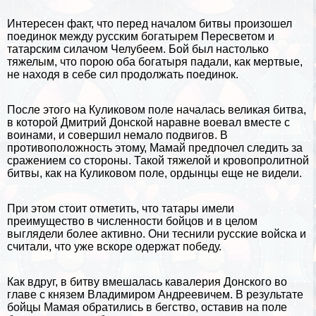
Интересен факт, что перед началом битвы произошел
поединок между русским богатырем Пересветом и
татарским силачом Челубеем. Бой был настолько
тяжелым, что порою оба богатыря падали, как мертвые,
не находя в себе сил продолжать поединок.
После этого на Куликовом поле началась великая битва,
в которой Дмитрий Донской наравне воевал вместе с
воинами, и совершил немало подвигов. В
противоположность этому, Мамай предпочел следить за
сражением со стороны. Такой тяжелой и кровопролитной
битвы, как на Куликовом поле, ордынцы еще не видели.
При этом стоит отметить, что татары имели
преимущество в численности бойцов и в целом
выглядели более активно. Они теснили русские войска и
считали, что уже вскоре одержат победу.
Как вдруг, в битву вмешалась кавалерия Донского во
главе с князем Владимиром Андреевичем. В результате
бойцы Мамая обратились в бегство, оставив на поле