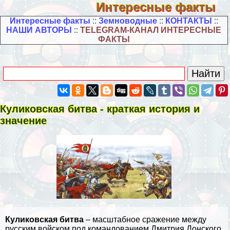
Интересные факты
Интересные факты
::
Земноводные
::
КОНТАКТЫ
::
НАШИ АВТОРЫ
::
TELEGRAM-КАНАЛ ИНТЕРЕСНЫЕ
ФАКТЫ
Куликовская битва - краткая история и
значение
Куликовская битва
– масштабное сражение между
русским войском под комaндованием Дмитрия Донского