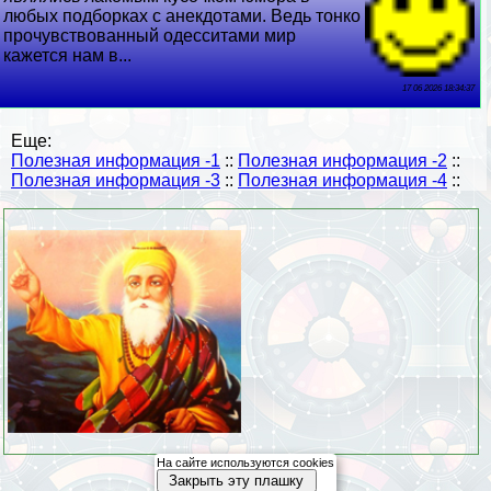
любых подборках с анекдотами. Ведь тонко
прочувствованный одесситами мир
кажется нам в...
17 06 2026 18:34:37
Еще:
Полезная информация -1
::
Полезная информация -2
::
Полезная информация -3
::
Полезная информация -4
::
На сайте используются cookies
Закрыть эту плашку