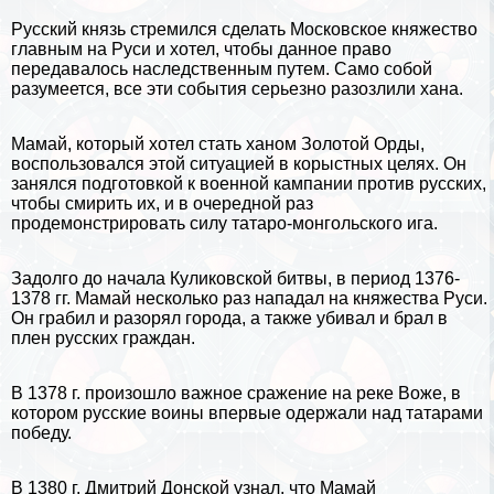
Русский князь стремился сделать Московское княжество
главным на Руси и хотел, чтобы данное право
передавалось наследственным путем. Само собой
разумеется, все эти события серьезно разозлили хана.
Мамай, который хотел стать ханом Золотой Орды,
воспользовался этой ситуацией в корыстных целях. Он
занялся подготовкой к военной кампании против русских,
чтобы смирить их, и в очередной раз
продемонстрировать силу
татаро-монгольского ига
.
Задолго до начала Куликовской битвы, в период 1376-
1378 гг. Мамай несколько раз нападал на княжества Руси.
Он грабил и разорял города, а также убивал и брал в
плен русских граждан.
В 1378 г. произошло важное сражение на реке Воже, в
котором русские воины впервые одержали над татарами
победу.
В 1380 г.
Дмитрий Донской
узнал, что Мамай