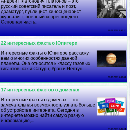
Андрей Платонович Платонов – это
русский советский писатель и поэт,
драматург, публицист, киносценарист,
журналист, военный корреспондент.
Основная часть...
28 07 2026 9:30:21
22 интересных факта о Юпитере
Интересные факты о Юпитере расскажут
вам о многих особенностях данной
планеты. Она относится к классу газовых
гигантов, как и Сатурн, Уран и Нептун....
27 07 2026 4:30:38
17 интересных фактов о доменах
Интересные факты о доменах – это
замечательная возможность узнать больше
об устройстве интернета. Сегодня в
интернете можно найти самую разную
информацию,...
26 07 2026 3:45:24