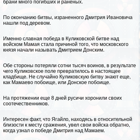
брани много погибших и раненых.
По окончанию битвы, израненного Дмитрия Ивановича
нашли под деревом.
Именно славная победа в Куликовской битве над
войском Мамая стала причиной того, что московского
князя начали называть Дмитрием Донским.
Обе стороны потеряли сотни тысяч воинов, в результате
чего Куликовское поле превратилось в настоящее
кладбище. Не случайно Куликовскую битву знают еще,
как Мамаево побоище, или Донское побоище.
На протяжении еще 8 дней русичи хоронили своих
соотечественников.
Интересен факт, что Ягайло, находясь в относительной
близости к месту сражения, увел свои войска обратно,
когда узнал о победе Дмитрия над Мамаем.