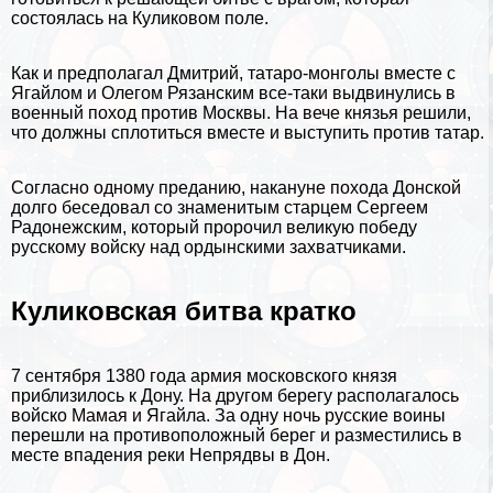
состоялась на Куликовом поле.
Как и предполагал Дмитрий, татаро-монголы вместе с
Ягайлом и Олегом Рязанским все-таки выдвинулись в
военный поход против Москвы. На вече князья решили,
что должны сплотиться вместе и выступить против татар.
Согласно одному преданию, накануне похода Донской
долго беседовал со знаменитым старцем
Сергеем
Радонежским
, который пророчил великую победу
русскому войску над ордынскими захватчиками.
Куликовская битва кратко
7 сентября 1380 года армия московского князя
приблизилось к Дону. На другом берегу располагалось
войско Мамая и Ягайла. За одну ночь русские воины
перешли на противоположный берег и разместились в
месте впадения реки Непрядвы в Дон.