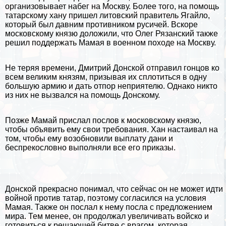
организовывает набег на
Москву
. Более того, на помощь
татарскому хану пришел литовский правитель Ягайло,
который был давним противником русичей. Вскоре
московскому князю доложили, что Олег Рязанский также
решил поддержать Мамая в военном походе на Москву.
Не теряя времени, Дмитрий Донской отправил гонцов ко
всем великим князям, призывая их сплотиться в одну
большую армию и дать отпор неприятелю. Однако никто
из них не вызвался на помощь Донскому.
Позже Мамай прислал послов к московскому князю,
чтобы объявить ему свои требования. Хан настаивал на
том, чтобы ему возобновили выплату дани и
беспрекословно выполняли все его приказы.
Донской прекрасно понимал, что сейчас он не может идти
войной против татар, поэтому согласился на условия
Мамая. Также он послал к нему посла с предложением
мира. Тем менее, он продолжал увеличивать войско и
готовиться к решающей битве с врагом, которая