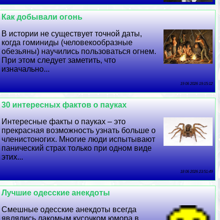
Как добывали огонь
В истории не существует точной даты,
когда гоминиды (человекообразные
обезьяны) научились пользоваться огнем.
При этом следует заметить, что
изначально...
19 06 2026 19:15:12
30 интересных фактов о пауках
Интересные факты о пауках – это
прекрасная возможность узнать больше о
члeнистоногих. Многие люди испытывают
панический страх только при одном виде
этих...
18 06 2026 23:51:49
Лучшие одесские анекдоты
Смешные одесские анекдоты всегда
являлись лакомым кусочком юмора в