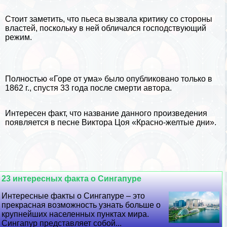
Стоит заметить, что пьеса вызвала критику со стороны
властей, поскольку в ней обличался господствующий
режим.
Полностью «Горе от ума» было опубликовано только в
1862 г., спустя 33 года после cмepти автора.
Интересен факт, что название данного произведения
появляется в песне
Виктора Цоя
«Красно-желтые дни».
23 интересных факта о Сингапуре
Интересные факты о Сингапуре – это
прекрасная возможность узнать больше о
крупнейших населенных пунктах мира.
Сингапур представляет собой...