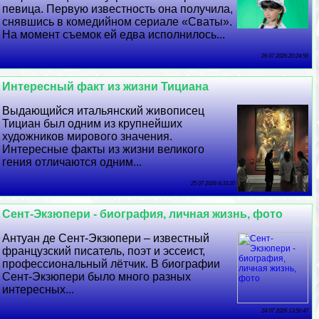
певица. Первую известность она получила,
снявшись в комедийном сериале «Сваты».
На момент съемок ей едва исполнилось...
26 07 2026 20:24:56
Интересный факт из жизни Тициана
Выдающийся итальянский живописец
Тициан был одним из крупнейших
художников мирового значения.
Интересные факты из жизни великого
гения отличаются одним...
25 07 2026 8:33:20
Сент-Экзюпери - биография, личная жизнь, фото
Антуан де Сент-Экзюпери – известный
французский писатель, поэт и эссеист,
профессиональный лётчик. В биографии
Сент-Экзюпери было много разных
интересных...
24 07 2026 13:56:47