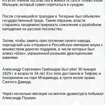
Из всех члeнов посольства в живых остался только Иван
Мальцев, который сумел спрятаться в сундуке.
После случившейся трагедии в Тегеране был объявлен
государственный траур. Таким образом, власти
старались продемонстрировать сожаление о разбойном
нападении на русское посольство.
Затем, чтобы замять преступление своего народа,
персидский шах отправил в Российскую империю внука с
множеством дорогих подарков, в числе которых был
алмаз «Шах», украшенный разными драгоценными
камнями.
Александр Сергеевич Грибоедов был убит 30 января
1829 г. в возрасте 34 лет. Его тело доставили в Тифлис и
похоронили на горе Мтацминда, в гроте возле храма
Святого Давида.
Через несколько месяцев на могиле драматурга побывал
Александр Пушкин.