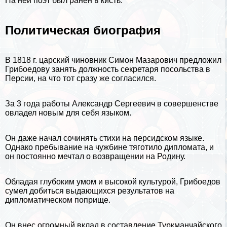
На ней поэт был ранен в кисть.
Политическая биография
В 1818 г. царский чиновник Симон Мазарович предложил
Грибоедову занять должность секретаря посольства в
Персии, на что тот сразу же согласился.
За 3 года работы Александр Сергеевич в совершенстве
овладел новым для себя языком.
Он даже начал сочинять стихи на персидском языке.
Однако пребывание на чужбине тяготило дипломата, и
он постоянно мечтал о возвращении на Родину.
Обладая глубоким умом и высокой культурой, Грибоедов
сумел добиться выдающихся результатов на
дипломатическом поприще.
Он внес огромный вклад в составление Туркманчайского