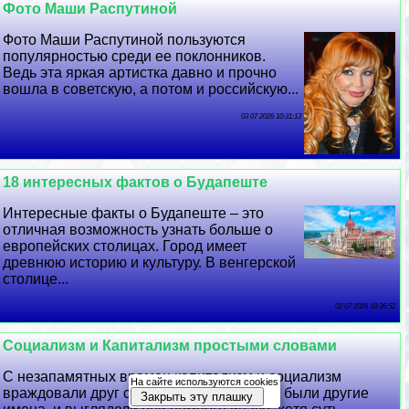
Фото Маши Распутиной
Фото Маши Распутиной пользуются
популярностью среди ее поклонников.
Ведь эта яркая артистка давно и прочно
вошла в советскую, а потом и российскую...
03 07 2026 10:31:13
18 интересных фактов о Будапеште
Интересные факты о Будапеште – это
отличная возможность узнать больше о
европейских столицах. Город имеет
древнюю историю и культуру. В венгерской
столице...
02 07 2026 18:36:52
Социализм и Капитализм простыми словами
С незапамятных времен капитализм и социализм
На сайте используются cookies
враждовали друг с другом. Раньше у них были другие
Закрыть эту плашку