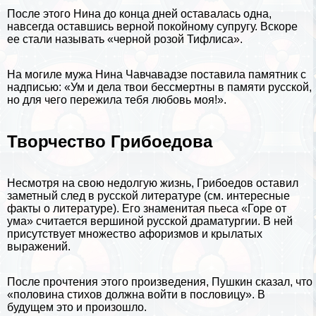
После этого Нина до конца дней оставалась одна,
навсегда оставшись верной покойному супругу. Вскоре
ее стали называть «черной розой Тифлиса».
На могиле мужа Нина Чавчавадзе поставила памятник с
надписью: «Ум и дела твои бесcмepтны в памяти русской,
но для чего пережила тебя любовь моя!».
Творчество Грибоедова
Несмотря на свою недолгую жизнь, Грибоедов оставил
заметный след в русской литературе (см.
интересные
факты о литературе
). Его знаменитая пьеса «Горе от
ума» считается вершиной русской драматургии. В ней
присутствует множество
афоризмов
и
крылатых
выражений
.
После прочтения этого произведения, Пушкин сказал, что
«половина стихов должна войти в пословицу». В
будущем это и произошло.