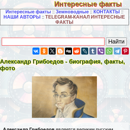
Интересные факты
Интересные факты
::
Земноводные
::
КОНТАКТЫ
::
НАШИ АВТОРЫ
::
TELEGRAM-КАНАЛ ИНТЕРЕСНЫЕ
ФАКТЫ
Александр Грибоедов - биография, факты,
фото
Александр Грибоедов
является великим русским