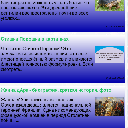
блестящая возможность узнать больше о
пресмыкающихся. Эти древнейшие
рептилии распространены почти во всех
уголках...
05 08 2026 10:36:20
Стишки Порошки в картинках
Что такое Стишки Порошки? Это
замечательные четверостишия, которые
имеют определённый размер и отличаются
блестящей точностью формулировки. Если
смотреть...
04 08 2026 8:23:18
Жанна дАрк - биография, краткая история, фото
Жанна д’Арк, также известная как
Орлеанская дева, является национальной
героиней Франции. Одна из комaндующих
французской армией в период Столетней
войны....