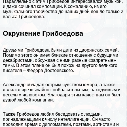
Параллельно с этим Грибоедов интересовался музыкой,
и даже сочинял композиции. К сожалению, из его
музыкального
творчества
до наших дней дошло только
2
вальса Грибоедова
.
Окружение Грибоедова
Друзьями Грибоедова были дети из дворянских семей.
Помимо этого он имел близкие отношения с будущими
декабристами
, обсуждая с ними разные «запретные»
темы. В этом плане он был похож на другого великого
писателя –
Федора Достоевского
.
Александр обладал острым чувством юмора, а также
являлся чрезвычайно сообразительным, находчивым и
веселым человеком. Благодаря этим качествам он был
душой любой компании.
Также Грибоедов любил беседовать с людьми,
принадлежащими к числу интеллигенции. Он часто
проводил время с дипломатами, поэтами, артистами и