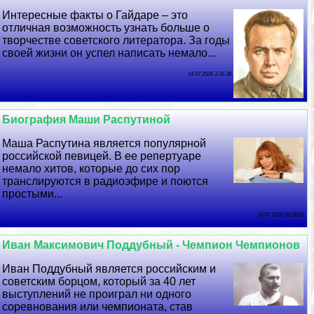
Интересные факты о Гайдаре – это
отличная возможность узнать больше о
творчестве советского литератора. За годы
своей жизни он успел написать немало...
14 07 2026 3:31:38
Биография Маши Распутиной
Маша Распутина является популярной
российской певицей. В ее репертуаре
немало хитов, которые до сих пор
трaнcлируются в радиоэфире и поются
простыми...
13 07 2026 16:18:22
Иван Максимович Поддубный - Чемпион Чемпионов
Иван Поддубный является российским и
советским борцом, который за 40 лет
выступлений не проиграл ни одного
соревнования или чемпионата, став