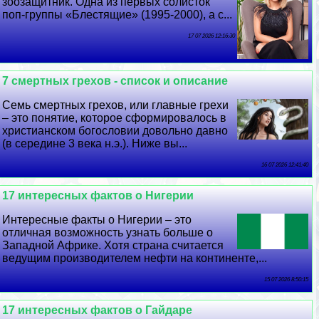
зоозащитник. Одна из первых солисток
поп-группы «Блестящие» (1995-2000), а с...
17 07 2026 12:16:30
7 cмepтных грехов - список и описание
Семь cмepтных грехов, или главные грехи
– это понятие, которое сформировалось в
христианском богословии довольно давно
(в середине 3 века н.э.). Ниже вы...
16 07 2026 12:41:40
17 интересных фактов о Нигерии
Интересные факты о Нигерии – это
отличная возможность узнать больше о
Западной Африке. Хотя страна считается
ведущим производителем нефти на континенте,...
15 07 2026 8:50:15
17 интересных фактов о Гайдаре