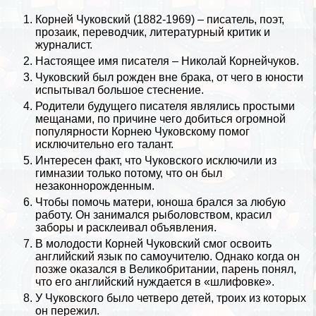
Корней Чуковский
(1882-1969) – писатель, поэт,
прозаик, переводчик, литературный критик и
журналист.
Настоящее имя писателя – Николай Корнейчуков.
Чуковский был рожден вне бpaка, от чего в юности
испытывал большое стеснение.
Родители будущего писателя являлись простыми
мещанами, по причине чего добиться огромной
популярности Корнею Чуковскому помог
исключительно его талант.
Интересен факт, что Чуковского исключили из
гимназии только потому, что он был
незаконнорожденным.
Чтобы помочь матери, юноша брался за любую
работу. Он занимался рыболовством, красил
заборы и расклеивал объявления.
В молодости Корней Чуковский смог освоить
английский язык
по самоучителю. Однако когда он
позже оказался в
Великобритании
, парень понял,
что его английский нуждается в «шлифовке».
У Чуковского было четверо детей, троих из которых
он пережил.