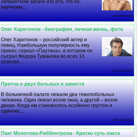
неприятном запахе изо рта, что по-
научному...
22 06 2026 0:59:47
Олег Харитонов - биография, личная жизнь, фото
Олег Харитонов – российский актер и
певец. Наибольшую популярность ему
принес сериал «Паутина», в котором он
сыграл Федора Туманова во всех 10
сезонах....
21 06 2026 12:46:17
Притча о двух больных и зависти
В больничной палате лежали два тяжелобольных
человека. Один лежал возле окна, а другой – возле
двери. Когда им становилось особенно грустно и
одиноко,...
20 06 2026 7:34:12
Пакт Молотова-Риббентропа - Кратко суть пакта