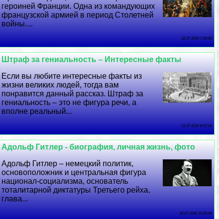
героиней Франции. Одна из комaндующих
французской армией в период Столетней
войны....
22 07 2026 7:28:48
Штраф за гениальность – Интересные факты
Если вы любите интересные факты из
жизни великих людей, тогда вам
понравится данный рассказ. Штраф за
гениальность – это не фигура речи, а
вполне реальный...
21 07 2026 8:57:16
Адольф Гитлер - биография, личная жизнь, фото
Адольф Гитлер – немецкий политик,
основоположник и центральная фигура
национал-социализма, основатель
тоталитарной диктатуры Третьего рейха,
глава...
20 07 2026 19:20:44