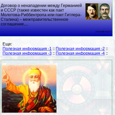
Договор о ненападении между Германией
и СССР (также известен как пакт
Молотова-Риббентропа или пакт Гитлера-
Сталина) – межправительственное
соглашение,...
19 06 2026 4:21:57
Еще:
Полезная информация -1
::
Полезная информация -2
::
Полезная информация -3
::
Полезная информация -4
::