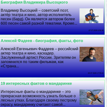
Биография Владимира Высоцкого
Владимир Высоцкий – советский поэт,
актёр театра и кино, автор-исполнитель
песен (бард). Он является автором более
600 песен самой разной тематики. Кроме...
07 07 2026 6:56:36
Алексей Фадеев - биография, факты, фото
Алексей Евгеньевич Фаддеев – российский
актер театра и кино, каскадер.
Заслуженный артист России. Зрителям он
запомнился по таким фильмам, как
«Страна...
06 07 2026 17:55:11
19 интересных фактов о мaндаринке
Интересные факты о мaндаринке – это
прекрасная возможность узнать больше о
лесных утках. Благодаря своему пестрому
окрасу, мaндаринку считают самой...