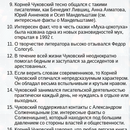
Корней Чуковский тесно общался с такими
писателями, как Бенедикт Лившиц,
Анна Ахматова
,
Юрий Анненков и
Осип Maндельштам
(см.
интересные факты о Maндельштаме
).
Интересен факт, что в честь сказки «Муха-цокотуха»
была названа одна из новых разновидностей мух,
открытая в 1992 г.
О творчестве литератора высоко отзывался
Федор
Сологуб
.
В течение всей жизни Чуковский неоднократно
помогал бедным и заступался за диссидентов и
арестованных.
Если верить словам современников, то Корней
Чуковский отличался непредсказуемым хаpaктером.
Он обладал весьма вспыльчивым и крутым нравом.
Чуковский занимался писательской деятельностью
пpaктически каждый день, не нуждаясь в отдыхе или
выходных.
Чуковский поддерживал контакты с
Александром
Солженицыным
(см.
интересные факты о
Солженицыне
), который находился под большим
давлением со стороны властей и общественности.
Корней Чуковский говорил, что любая детская книга