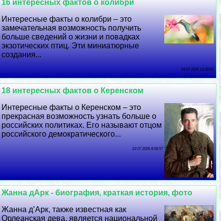
16 интересных фактов о колибри
Интересные факты о колибри – это
замечательная возможность получить
больше сведений о жизни и повадках
экзотических птиц. Эти миниатюрные
создания...
24 07 2026 12:30:52
18 интересных фактов о Керенском
Интересные факты о Керенском – это
прекрасная возможность узнать больше о
российских политиках. Его называют отцом
российского демократического...
23 07 2026 8:58:57
Жанна дАрк - биография, краткая история, фото
Жанна д’Арк, также известная как
Орлеанская дева, является национальной