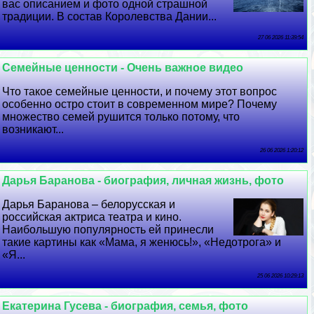
вас описанием и фото одной страшной
традиции. В состав Королевства Дании...
27 06 2026 11:39:54
Семейные ценности - Очень важное видео
Что такое семейные ценности, и почему этот вопрос
особенно остро стоит в современном мире? Почему
множество семей рушится только потому, что
возникают...
26 06 2026 1:20:12
Дарья Бapaнова - биография, личная жизнь, фото
Дарья Бapaнова – белорусская и
российская актриса театра и кино.
Наибольшую популярность ей принесли
такие картины как «Мама, я женюсь!», «Недотрога» и
«Я...
25 06 2026 10:29:13
Екатерина Гусева - биография, семья, фото