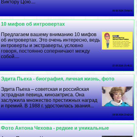
Виктору Цою....
06 08 2026 23:54:21
10 мифов об интровертах
Предлагаем вашему вниманию 10 мифов
об интровертах. Это очень интересно, ведь
интроверты и экстраверты, условно
говоря, постоянно соперничают между
собой....
05 08 2026 16:48:21
Эдита Пьеха - биография, личная жизнь, фото
Эдита Пьеха – советская и российская
эстрадная певица, киноактриса. Она
заслужила множество престижных наград
и премий. В 1988 г. удостоилась звания...
04 08 2026 22:42:16
Фото Антона Чехова - редкие и уникальные