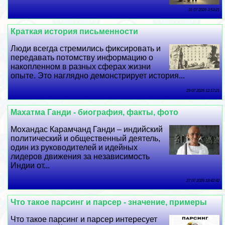
31 07 2026 3:53:21
Краткая история письменности
Люди всегда стремились фиксировать и
передавать потомству информацию о
накопленном в разных сферах жизни
опыте. Это наглядно демонстрирует история...
29 07 2026 12:17:21
Махатма Ганди - биография, факты, фото
Мохандас Карамчанд Ганди – индийский
политический и общественный деятель,
один из руководителей и идейных
лидеров движения за независимость
Индии от...
27 07 2026 18:42:42
Что такое парсинг и парсер - значение, примеры
Что такое парсинг и парсер интересует