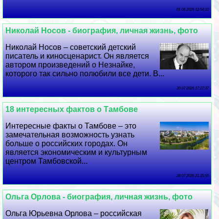
01 08 2026 12:54:10
Николай Носов - биография, личная жизнь, фото
Николай Носов – советский детский
писатель и киносценарист. Он является
автором произведений о Незнайке,
которого так сильно полюбили все дети. В...
30 07 2026 17:27:37
18 интересных фактов о Тамбове
Интересные факты о Тамбове – это
замечательная возможность узнать
больше о российских городах. Он
является экономическим и культурным
центром Тамбовской...
28 07 2026 21:35:55
Ольга Орлова - биография, личная жизнь, фото
Ольга Юрьевна Орлова – российская