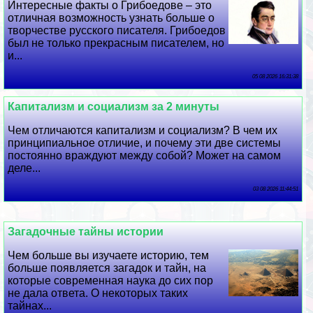
Интересные факты о Грибоедове – это
отличная возможность узнать больше о
творчестве русского писателя. Грибоедов
был не только прекрасным писателем, но
и...
05 08 2026 16:31:38
Капитализм и социализм за 2 минуты
Чем отличаются капитализм и социализм? В чем их
принципиальное отличие, и почему эти две системы
постоянно враждуют между собой? Может на самом
деле...
03 08 2026 11:44:51
Загадочные тайны истории
Чем больше вы изучаете историю, тем
больше появляется загадок и тайн, на
которые современная наука до сих пор
не дала ответа. О некоторых таких
тайнах...