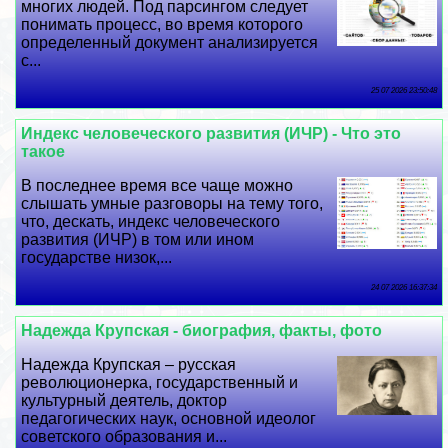
многих людей. Под парсингом следует
понимать процесс, во время которого
определенный документ анализируется
с...
25 07 2026 23:50:48
Индекс человеческого развития (ИЧР) - Что это
такое
В последнее время все чаще можно
слышать умные разговоры на тему того,
что, дескать, индекс человеческого
развития (ИЧР) в том или ином
государстве низок,...
24 07 2026 16:37:34
Надежда Крупская - биография, факты, фото
Надежда Крупская – русская
революционерка, государственный и
культурный деятель, доктор
педагогических наук, основной идеолог
советского образования и...