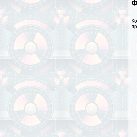
Ф
Ко
пр