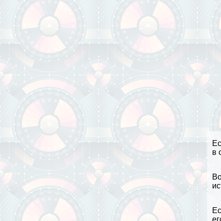
Е
в 
Во
ис
Ес
ег