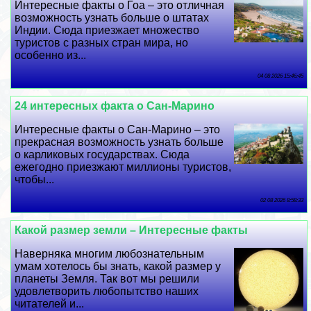
Интересные факты о Гоа – это отличная
возможность узнать больше о штатах
Индии. Сюда приезжает множество
туристов с разных стран мира, но
особенно из...
04 08 2026 15:46:45
24 интересных факта о Сан-Марино
Интересные факты о Сан-Марино – это
прекрасная возможность узнать больше
о карликовых государствах. Сюда
ежегодно приезжают миллионы туристов,
чтобы...
02 08 2026 8:58:33
Какой размер земли – Интересные факты
Наверняка многим любознательным
умам хотелось бы знать, какой размер у
планеты Земля. Так вот мы решили
удовлетворить любопытство наших
читателей и...