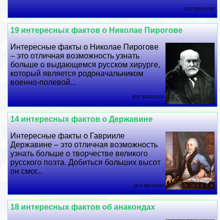
22 07 2026 9:10:25
19 интересных фактов о Николае Пирогове
Интересные факты о Николае Пирогове
– это отличная возможность узнать
больше о выдающемся русском хирурге,
который является родоначальником
военно-полевой...
20 07 2026 16:13:33
14 интересных фактов о Державине
Интересные факты о Гаврииле
Державине – это отличная возможность
узнать больше о творчестве великого
русского поэта. Добиться больших высот
он смог...
18 07 2026 8:40:57
18 интересных фактов об анакондах