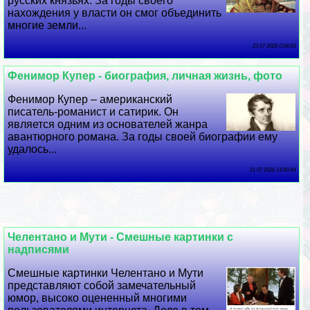
русских князьях. За годы своего
нахождения у власти он смог объединить
многие земли...
23 07 2026 0:24:53
Фенимор Купер - биография, личная жизнь, фото
Фенимор Купер – американский
писатель-романист и сатирик. Он
является одним из основателей жанра
авантюрного романа. За годы своей биографии ему
удалось...
21 07 2026 14:50:44
Челентано и Мути - Смешные картинки с
надписями
Смешные картинки Челентано и Мути
представляют собой замечательный
юмор, высоко оцененный многими