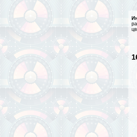
И
ра
цв
1