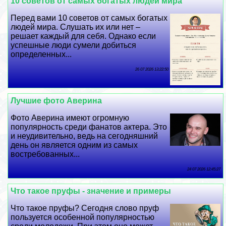
10 советов от самых богатых людей мира
Перед вами 10 советов от самых богатых
людей мира. Слушать их или нет –
решает каждый для себя. Однако если
успешные люди сумели добиться
определенных...
26 07 2026 13:22:50
Лучшие фото Аверина
Фото Аверина имеют огромную
популярность среди фанатов актера. Это
и неудивительно, ведь на сегодняшний
день он является одним из самых
востребованных...
24 07 2026 12:45:27
Что такое пруфы - значение и примеры
Что такое пруфы? Сегодня слово пруф
пользуется особенной популярностью