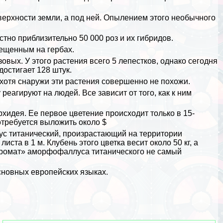
верхности земли, а под ней. Опылением этого необычного
стно приблизительно 50 000 роз и их гибридов.
ещенным на гербах.
овых. У этого растения всего 5 лепестков, однако сегодня
достигает 128 штук.
хотя снаружи эти растения совершенно не похожи.
еагируют на людей. Все зависит от того, как к ним
хидея. Ее первое цветение происходит только в 15-
отребуется выложить около $
с титанический, произрастающий на территории
листа в 1 м. Клубень этого цветка весит около 50 кг, а
«аромат» аморфофаллуса титанического не самый
сновных европейских языках.