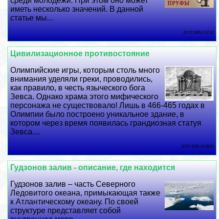
среди молодежи. При этом оно может
иметь несколько значений. В данной
статье мы...
22 07 2026 1:57:32
Цивилизационное противостояние
Олимпийские игры, которым столь много
внимания уделяли греки, проводились,
как правило, в честь языческого бога
Зевса. Однако храма этого мифического
персонажа не существовало! Лишь в 466-465 годах в
Олимпии было построено уникальное здание, в
котором через время появилась грандиозная статуя
Зевса....
20 07 2026 16:28:52
Гудзонов залив - описание, где находится
Гудзонов залив – часть Северного
Ледовитого океана, примыкающая также
к Атлантическому океану. По своей
структуре представляет собой