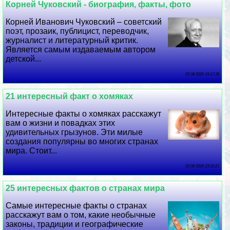
Корней Чуковский - биография, факты, фото
Корней Иванович Чуковский – советский
поэт, прозаик, публицист, переводчик,
журналист и литературный критик.
Является самым издаваемым автором
детской...
05 08 2026 19:17:36
21 интересный факт о хомяках
Интересные факты о хомяках расскажут
вам о жизни и повадках этих
удивительных грызунов. Эти милые
создания популярны во многих странах
мира. Стоит...
03 08 2026 23:10:21
25 интересных фактов о странах мира
Самые интересные факты о странах
расскажут вам о том, какие необычные
законы, традиции и географические