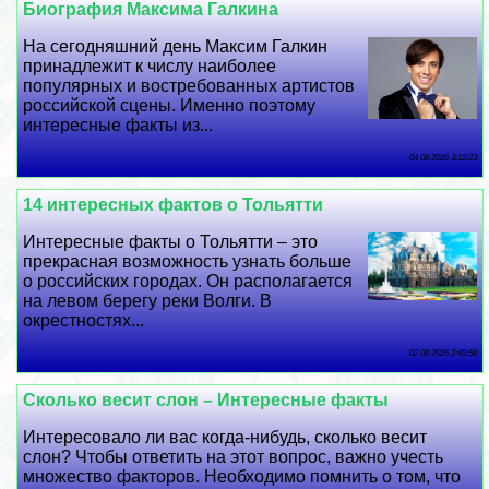
Биография Максима Галкина
На сегодняшний день Максим Галкин
принадлежит к числу наиболее
популярных и востребованных артистов
российской сцены. Именно поэтому
интересные факты из...
04 08 2026 3:12:23
14 интересных фактов о Тольятти
Интересные факты о Тольятти – это
прекрасная возможность узнать больше
о российских городах. Он располагается
на левом берегу реки Волги. В
окрестностях...
02 08 2026 2:48:58
Сколько весит слон – Интересные факты
Интересовало ли вас когда-нибудь, сколько весит
слон? Чтобы ответить на этот вопрос, важно учесть
множество факторов. Необходимо помнить о том, что