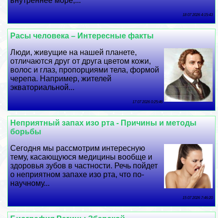
внутреннее море,...
18 07 2026 4:15:43
Расы человека – Интересные факты
Люди, живущие на нашей планете,
отличаются друг от друга цветом кожи,
волос и глаз, пропорциями тела, формой
черепа. Например, жителей
экваториальной...
17 07 2026 0:25:46
Неприятный запах изо рта - Причины и методы
борьбы
Сегодня мы рассмотрим интересную
тему, касающуюся медицины вообще и
здоровья зубов в частности. Речь пойдет
о неприятном запахе изо рта, что по-
научному...
15 07 2026 7:46:20