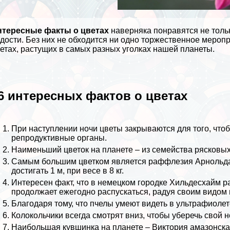
нтересные факты о цветах
наверняка понравятся не тол
дости. Без них не обходится ни одно торжественное меро
етах, растущих в самых разных уголках нашей планеты.
6 интересных фактов о цветах
При наступлении ночи цветы закрываются для того, что
репродуктивные органы.
Наименьший цветок на планете – из семейства рясковых,
Самым большим цветком является раффлезия Арнольда, 
достигать 1 м, при весе в 8 кг.
Интересен факт, что в немецком городке Хильдесхайм рас
продолжает ежегодно распускаться, радуя своим видом 
Благодаря тому, что
пчелы
умеют видеть в ультрафиолете,
Колокольчики всегда смотрят вниз, чтобы уберечь свой н
Наибольшая
кувшинка
на планете – Виктория амaзoнска