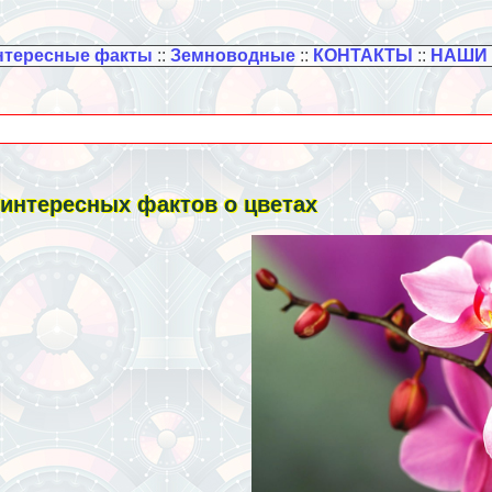
нтересные факты
::
Земноводные
::
КОНТАКТЫ
::
НАШИ
 интересных фактов о цветах