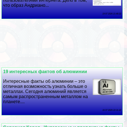
пользователями интернета. Дело в том,
что образ Андриано...
19 07 2026 21:48:32
19 интересных фактов об алюминии
Интересные факты об алюминии – это
отличная возможность узнать больше о
металлах. Сегодня алюминий является
самым распространенным металлом на
планете....
16 07 2026 22:31:32