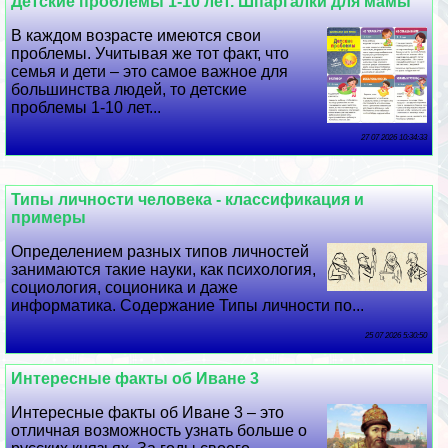
Детские проблемы 1-10 лет. Шпаргалки для мамы
В каждом возрасте имеются свои
проблемы. Учитывая же тот факт, что
семья и дети – это самое важное для
большинства людей, то детские
проблемы 1-10 лет...
27 07 2026 10:34:33
Типы личности человека - классификация и
примеры
Определением разных типов личностей
занимаются такие науки, как психология,
социология, соционика и даже
информатика. Содержание Типы личности по...
25 07 2026 5:30:50
Интересные факты об Иване 3
Интересные факты об Иване 3 – это
отличная возможность узнать больше о