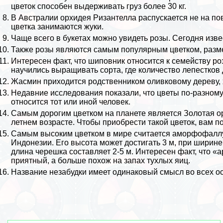
цветок способен выдерживать груз более 30 кг.
В
Австралии
орхидея
Ризантелла распускается не на по
цветка занимаются жуки.
Чаще всего в букетах можно увидеть розы. Сегодня изве
Также розы являются самым популярным цветком, разм
Интересен факт, что
шиповник
относится к семейству роз
научились выращивать сорта, где количество лепестков 
Жасмин приходится родственником оливковому дереву, 
Недавние исследования показали, что цветы по-разному р
относится тот или иной человек.
Самым дорогим цветком на планете является Золотая ор
летнем возрасте. Чтобы приобрести такой цветок, вам п
Самым высоким цветком в мире считается аморфофаллу
Индонезии
. Его высота может достигать 3 м, при ширине 
длина черешка составляет 2-5 м. Интересен факт, что 
приятный, а больше похож на запах тухлых яиц.
Название незабудки имеет одинаковый смысл во всех о