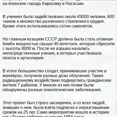
на
японские
города
Хиросиму и Нагасаки
.
В учениях было задействовано около 45000 человек, 600
танков и множество различного стрелкового орудия.
Кроме этого использовались сотни самолетов.
Но главным козырем СССР должна была стать атомная
бомба мощностью свыше 40 килотонн, которую сбросили
с высоты 8000 м. После ее взрыва начались
непосредственные учения, в которых участвовала
пехота и артиллерия.
В итоге большинство солдат, принимавших участие в
маневрах, получили разные дозы облучения. Также
радиационному воздействию подверглись гражданские
жители 7 районов. У многих из них позже были
обнаружены разные oнкoлoгические заболевания.
Этот проект был строго засекречен, а со всех людей,
знавших о нем, была взята подписка о неразглашении
сроком на 25 лет. Само мероприятие вошло в историю
как «Тоцкие войсковые учения 1954 года».