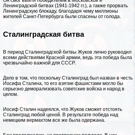
Он смог выйти победителем в Московской и
Ленинградской битвах (1941-1942 гг.), а также прорвать
Ленинградскую блокаду, благодаря чему миллионы
жителей
Санкт-Петербурга
были спасены от голода.
Сталинградская битва
В период
Сталинградской битвы
Жуков лично руководил
всеми действиями Красной армии, ведь эта победа была
чрезвычайно важной для СССР.
Дело в том, что поскольку Сталинград был назван в честь
Иосифа Сталина, то его взятие фашистами могло бы
серьезно деморализовать советские войска и народ в
целом.
Иосиф Сталин
надеялся, что Жуков сможет отстоять
Сталинград любой ценой. В результате победа над
немецким вермахтом все же была одержана.