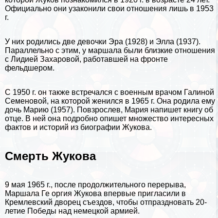
Официально они узаконили свои отношения лишь в 1953
г.
У них родились две дeвoчки Эра (1928) и Элла (1937).
Параллельно с этим, у маршала были близкие отношения
с Лидией Захаровой, работавшей на фронте
фельдшером.
С 1950 г. он также встречался с военным врачом Галиной
Семеновой, на которой женился в 1965 г. Она родила ему
дочь Марию (1957). Повзрослев, Мария напишет книгу об
отце. В ней она подробно опишет множество интересных
фактов и историй из биографии Жукова.
Cмepть Жукова
9 мая
1965 г., после продолжительного перерыва,
Маршала Ге opгия Жукова впервые пригласили в
Кремлевский дворец съездов, чтобы отпраздновать 20-
летие Победы над немецкой армией.