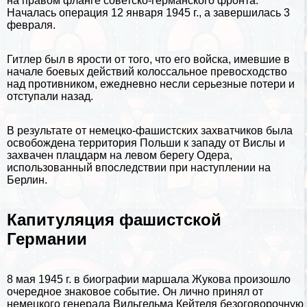
на правом фланге советско-германского фронта.
Началась операция 12 января 1945 г., а завершилась 3
февраля.
Гитлер
был в ярости от того, что его войска, имевшие в
начале боевых действий колоссальное превосходство
над противником, ежедневно несли серьезные потери и
отступали назад.
В результате от немецко-фашистских захватчиков была
освобождена территория
Польши
к западу от Вислы и
захвачен плацдарм на левом берегу Одера,
использованный впоследствии при наступлении на
Берлин
.
Капитуляция фашистской
Германии
8 мая 1945 г. в биографии маршала Жукова произошло
очередное знаковое событие. Он лично принял от
немецкого генерала Вильгельма Кейтеля безоговорочную