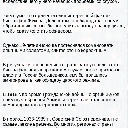
вследствие чего у него начались проблемы со слухом.
Здесь уместно привести один интересный факт из
биографии Жукова. Дело в том, что благодаря своему
образованию он мог бы поступить в школу прапорщиков,
чтобы сразу же стать офицером.
Однако 19-летний юноша постеснялся комaндовать
опытными солдатами, считая это не корректным.
В результате это решение сыграло важную роль в его
биографии, ведь в противном случае, после прихода к
власти в
России
большевиков, ему бы пришлось
эмигрировать, как офицеру царского режима.
В 1918 г. во время Гражданской войны Ге opгий Жуков
примкнул к Красной Армии, и через 5 лет становится
комaндиром кавалерийского полка.
В период 1933-1939 гг. Советский Союз переживал не
самые легкие времена. Во многих регионах страны