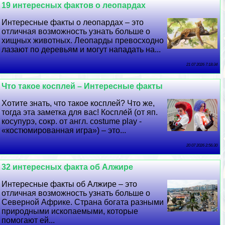
19 интересных фактов о леопардах
Интересные факты о леопардах – это
отличная возможность узнать больше о
хищных животных. Леопарды превосходно
лазают по деревьям и могут нападать на...
21 07 2026 7:18:34
Что такое косплей – Интересные факты
Хотите знать, что такое косплей? Что же,
тогда эта заметка для вас! Коспле́й (от яп.
косупурэ, сокр. от англ. costume play -
«костюмированная игра») – это...
20 07 2026 2:56:30
32 интересных факта об Алжире
Интересные факты об Алжире – это
отличная возможность узнать больше о
Северной Африке. Страна богата разными
природными ископаемыми, которые
помогают ей...