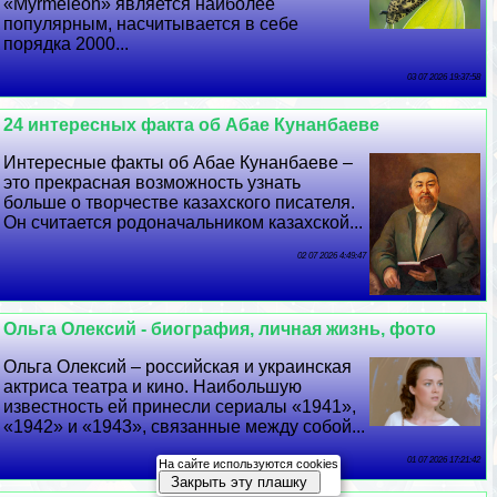
«Myrmeleon» является наиболее
популярным, насчитывается в себе
порядка 2000...
03 07 2026 19:37:58
24 интересных факта об Абае Кунанбаеве
Интересные факты об Абае Кунанбаеве –
это прекрасная возможность узнать
больше о творчестве казахского писателя.
Он считается родоначальником казахской...
02 07 2026 4:49:47
Ольга Олексий - биография, личная жизнь, фото
Ольга Олексий – российская и украинская
актриса театра и кино. Наибольшую
известность ей принесли сериалы «1941»,
«1942» и «1943», связанные между собой...
01 07 2026 17:21:42
На сайте используются cookies
Закрыть эту плашку