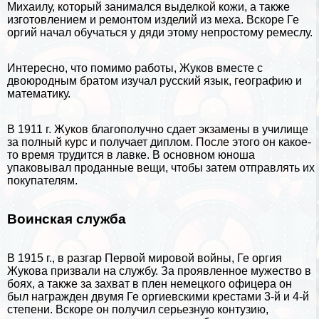
Михаилу, который занимался выделкой кожи, а также
изготовлением и ремонтом изделий из меха. Вскоре Ге
opгий начал обучаться у дяди этому непростому ремеслу.
Интересно, что помимо работы, Жуков вместе с
двоюродным братом изучал
русский язык
, географию и
математику
.
В 1911 г. Жуков благополучно сдает экзамены в училище
за полный курс и получает диплом. После этого он какое-
то время трудится в лавке. В основном юноша
упаковывал проданные вещи, чтобы затем отправлять их
покупателям.
Воинская служба
В 1915 г., в разгар Первой мировой войны, Ге opгия
Жукова призвали на службу. За проявленное мужество в
боях, а также за захват в плен немецкого офицера он
был награжден двумя Ге opгиевскими крестами 3-й и 4-й
степени. Вскоре он получил серьезную контузию,