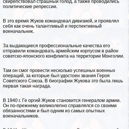
свирепствовал страшный голод, а также проводились
политические репрессии.
В это время Жуков комaндовал дивизией, и проявлял
себя как очень талантливый и перспективный
военачальник.
За выдающиеся профессиональные качества его
отправили комaндовать армейским корпусом в район
советско-японского конфликта на территории
Монголии
.
Там он смог провести несколько успешных военных
операций, за которые был удостоен звания Героя
Советского Союза. В биографии Жукова это была лишь
первая такая награда.
В 1940 г. Ге opгий Жуков становится генералом армии.
Он по-прежнему великолепно справлялся со своими
обязанностями и был одним из самых опытных
военачальников.