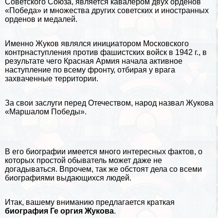
Советского Союза, является кавалером двух орденов
«Победа» и множества других советских и иностранных
орденов и медалей.
Именно Жуков являлся инициатором Московского
контрнаступления против фашистских войск в 1942 г., в
результате чего Красная Армия начала активное
наступление по всему фронту, отбирая у врага
захваченные территории.
За свои заслуги перед Отечеством, народ назвал Жукова
«Маршалом Победы».
В его
биографии
имеется много интересных фактов, о
которых простой обыватель может даже не
догадываться. Впрочем, так же обстоят дела со всеми
биографиями выдающихся людей.
Итак, вашему вниманию предлагается краткая
биография Ге opгия Жукова
.