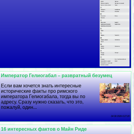
Император Гелиогабал – рaзвpaтный безумец
Если вам хочется знать интересные
исторические факты про римского
императора Гелиогабала, тогда вы по
адресу. Сразу нужно сказать, что это,
пожалуй, один...
04 08 2026 0:27:20
16 интересных фактов о Майн Риде