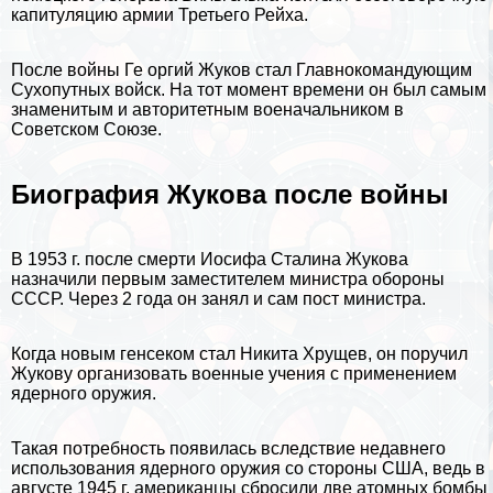
капитуляцию армии Третьего Рейха.
После войны Ге opгий Жуков стал Главнокомaндующим
Сухопутных войск. На тот момент времени он был самым
знаменитым и авторитетным военачальником в
Советском Союзе.
Биография Жукова после войны
В 1953 г. после cмepти Иосифа Сталина Жукова
назначили первым заместителем министра обороны
СССР. Через 2 года он занял и сам пост министра.
Когда новым генсеком стал
Никита Хрущев
, он поручил
Жукову организовать военные учения с применением
ядерного оружия.
Такая потребность появилась вследствие недавнего
использования ядерного оружия со стороны
США
, ведь в
августе 1945 г. американцы сбросили две атомных бомбы