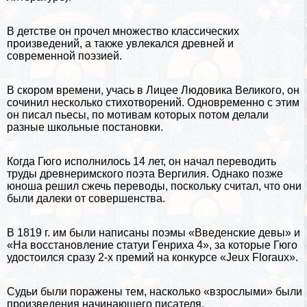
В детстве он прочел множество классических
произведений, а также увлекался древней и
современной поэзией.
В скором времени, учась в Лицее Людовика Великого, он
сочинил несколько стихотворений. Одновременно с этим
он писал пьесы, по мотивам которых потом делали
разные школьные постановки.
Когда Гюго исполнилось 14 лет, он начал переводить
труды древнеримского поэта Вергилия. Однако позже
юноша решил сжечь переводы, поскольку считал, что они
были далеки от совершенства.
В 1819 г. им были написаны поэмы «Введенские девы» и
«На восстановление статуи Генриха 4», за которые Гюго
удостоился сразу 2-х премий на конкурсе «Jeux Floraux».
Судьи были поражены тем, насколько «взрослыми» были
произведения начинающего писателя.