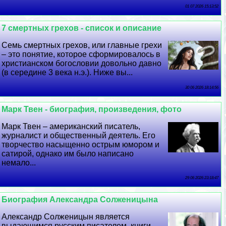
01 07 2026 15:13:52
7 cмepтных грехов - список и описание
Семь cмepтных грехов, или главные грехи
– это понятие, которое сформировалось в
христианском богословии довольно давно
(в середине 3 века н.э.). Ниже вы...
30 06 2026 18:14:56
Марк Твен - биография, произведения, фото
Марк Твен – американский писатель,
журналист и общественный деятель. Его
творчество насыщенно острым юмором и
сатирой, однако им было написано
немало...
29 06 2026 23:18:47
Биография Александра Солженицына
Александр Солженицын является
выдающимся русским писателем, книги