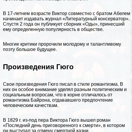
В 17-летнем возрасте Виктор совместно с братом Абелем
начинает издавать журнал «Литературный консерватор».
Спустя 2 года он публикует сборник «Оды», принесший
ему определенную популярность в обществе.
Многие критики пророчили молодому и талантливому
поэту большое будущее.
Произведения Гюго
Свои произведения Гюго писал в стиле романтизма. В
них он особое внимание уделял разным политическим и
социальным вопросам, что в корне отличалось от
романтизма
Байрона
, отдававшего предпочтение
человеческим качествам.
В 1829 г. из-под пера Виктора Гюго вышел роман
«Последний день приговоренного к cмepти», в котором
он выступал за отмену cмepтной казни.