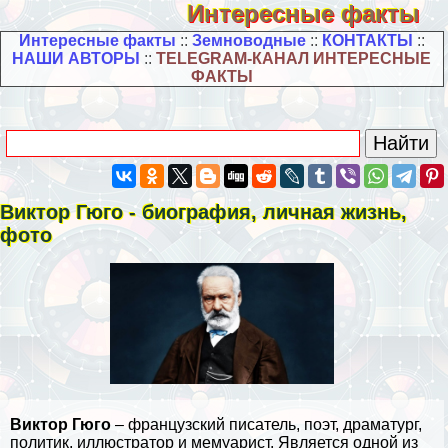
Интересные факты
Интересные факты
::
Земноводные
::
КОНТАКТЫ
::
НАШИ АВТОРЫ
::
TELEGRAM-КАНАЛ ИНТЕРЕСНЫЕ
ФАКТЫ
Виктор Гюго - биография, личная жизнь,
фото
Виктор Гюго
– французский писатель, поэт, драматург,
политик, иллюстратор и мемуарист. Является одной из