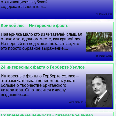
отличающиеся глубокой
содержательностью и...
06 07 2026 1:51:22
Кривой лес – Интересные факты
Наверняка мало кто из читателей слышал
о таком загадочном месте, как кривой лес.
На первый взгляд может показаться, что
это просто образное выражение....
05 07 2026 6:20:13
24 интересных факта о Герберте Уэллсе
Интересные факты о Герберте Уэллсе –
это замечательная возможность узнать
больше о творчестве британского
литератора. Он относится к числу
выдающихся...
04 07 2026 4:25:19
Современные ценности - Интересное видео