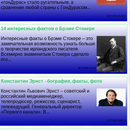
«гонДypaс» стало ругательным, а
сравнение любой страны с ГонДypaсом...
29 07 2026 16:19:54
14 интересных фактов о Брэме Стокере
Интересные факты о Брэме Стокере – это
замечательная возможность узнать больше
о творчестве ирландского писателя.
Всемирно знаменитым Стокера сделало
его...
28 07 2026 2:35:32
Константин Эрнст - бография, факты, фото
Константин Львович Эрнст – советский и
российский медиаменеджер,
телепродюсер, режиссер, сценарист,
телеведущий. Генеральный директор
«Первого канала». В...
27 07 2026 22:52:19