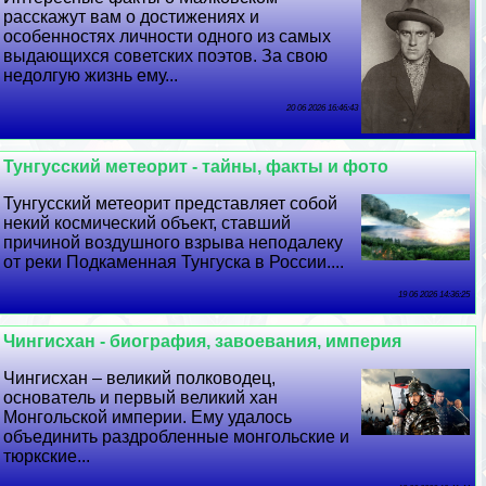
расскажут вам о достижениях и
особенностях личности одного из самых
выдающихся советских поэтов. За свою
недолгую жизнь ему...
20 06 2026 16:46:43
Тунгусский метеорит - тайны, факты и фото
Тунгусский метеорит представляет собой
некий космический объект, ставший
причиной воздушного взрыва неподалеку
от реки Подкаменная Тунгуска в России....
19 06 2026 14:36:25
Чингисхан - биография, завоевания, империя
Чингисхан – великий полководец,
основатель и первый великий хан
Монгольской империи. Ему удалось
объединить раздробленные монгольские и
тюркские...