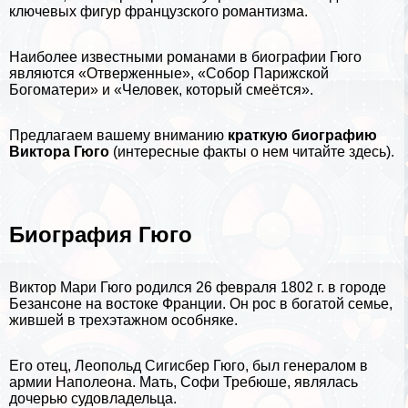
ключевых фигур французского романтизма.
Наиболее известными романами в
биографии
Гюго
являются «Отверженные», «Собор Парижской
Богоматери» и «Человек, который смеётся».
Предлагаем вашему вниманию
краткую биографию
Виктора Гюго
(
интересные факты о нем читайте здесь
).
Биография Гюго
Виктор Мари Гюго родился 26 февраля 1802 г. в городе
Безансоне на востоке
Франции
. Он рос в богатой семье,
жившей в трехэтажном особняке.
Его отец, Леопольд Сигисбер Гюго, был генералом в
армии
Наполеона
. Мать, Софи Требюше, являлась
дочерью судовладельца.