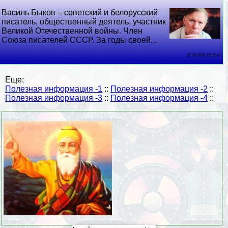
Василь Быков – советский и белорусский
писатель, общественный деятель, участник
Великой Отечественной войны. Члeн
Союза писателей СССР. За годы своей...
20 06 2026 15:51:42
Еще:
Полезная информация -1
::
Полезная информация -2
::
Полезная информация -3
::
Полезная информация -4
::