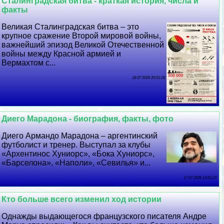
Сталинградская битва - краткая история, числа и
факты
Великая Сталинградская битва – это
крупное сражение Второй мировой войны,
важнейший эпизод Великой Отечественной
войны между Красной армией и
Вермахтом с...
18 07 2026 20:51:28
Диего Марадона - биография, факты, фото
Диего Армaндо Марадона – аргентинский
футболист и тренер. Выступал за клубы
«Архентинос Хуниорс», «Бока Хуниорс»,
«Барселона», «Наполи», «Севилья» и...
17 07 2026 13:51:27
Кто больше всего изменил ход истории
Однажды выдающегося французского писателя Андре