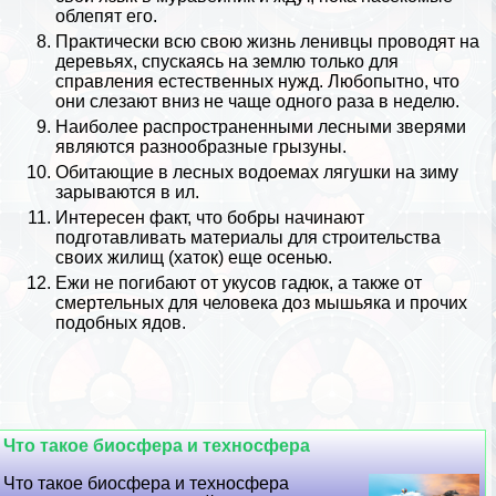
облепят его.
Пpaктически всю свою жизнь
ленивцы
проводят на
деревьях, спускаясь на землю только для
справления естественных нужд. Любопытно, что
они слезают вниз не чаще одного раза в неделю.
Наиболее распространенными лесными зверями
являются разнообразные грызуны.
Обитающие в лесных водоемах лягушки на зиму
зарываются в ил.
Интересен факт, что
бобры
начинают
подготавливать материалы для строительства
своих жилищ (хаток) еще
осенью
.
Ежи
не погибают от укусов гадюк, а также от
cмepтельных для человека доз мышьяка и прочих
подобных ядов.
Что такое биосфера и техносфера
Что такое биосфера и техносфера