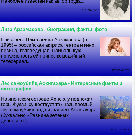
Наиболее известен как автор труда...
28 06 2026 5:13:35
Лиза Арзамасова - биография, факты, фото
Елизавета Николаевна Арзамасова (р.
1995) – российская актриса театра и кино,
певица, телеведущая. Наибольшую
популярность ей принес комедийный
телесериал...
27 06 2026 8:57:28
Лес самоубийц Аокигахара - Интересные факты и
фотографии
На японском острове Хонсю, у подножия
горы Фудзи, существует так называемый
лес самоубийц под названием Аокигахара
(буквально «Равнина зеленых
деревьев»)....
26 06 2026 10:44:42