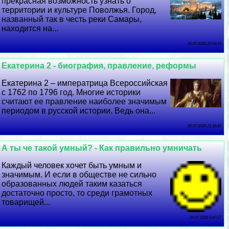
прекрасная возможность узнать о
территории и культуре Поволжья. Город,
названный так в честь реки Самары,
находится на...
26 07 2026 20:54:16
Екатерина 2 - биография, правление, реформы
Екатерина 2 – императрица Всероссийская
с 1762 по 1796 год. Многие историки
считают ее правление наиболее значимым
периодом в русской истории. Ведь она...
25 07 2026 21:18:42
А ты че такой умный? - Как правильно умничать
Каждый человек хочет быть умным и
значимым. И если в обществе не сильно
образованных людей таким казаться
достаточно просто, то среди грамотных
товарищей...
24 07 2026 5:47:27