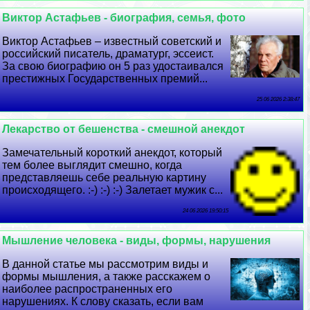
Виктор Астафьев - биография, семья, фото
Виктор Астафьев – известный советский и
российский писатель, драматург, эссеист.
За свою биографию он 5 раз удостаивался
престижных Государственных премий...
25 06 2026 2:38:47
Лекарство от бешенства - смешной анекдот
Замечательный короткий анекдот, который
тем более выглядит смешно, когда
представляешь себе реальную картину
происходящего. :-) :-) :-) Залетает мужик с...
24 06 2026 19:50:15
Мышление человека - виды, формы, нарушения
В данной статье мы рассмотрим виды и
формы мышления, а также расскажем о
наиболее распространенных его
нарушениях. К слову сказать, если вам