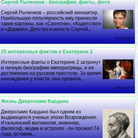
Сергeй Рыченков - биография, факты, фото
Сергeй Рыченков – российский киноактер.
Наибольшую популярность ему принесли
такие картины, как «Сволочи», «Кадетство»
и «Дарвин». Детство и юность Сергeй...
31 07 2026 8:40:53
25 интересных фактов о Екатерине 2
Интересные факты о Екатерине 2 затронут
и личную биографию императрицы, и ее
достижения на русском престоле. За время
нахождения у власти, она провела...
30 07 2026 0:57:48
Жизнь Джероламо Кардано
Джероламо Кардано был одним из
выдающихся ученых эпохи Возрождения.
Итальянский математик, инженер,
философ, медик и астролог - он прожил 74
года, оставив...