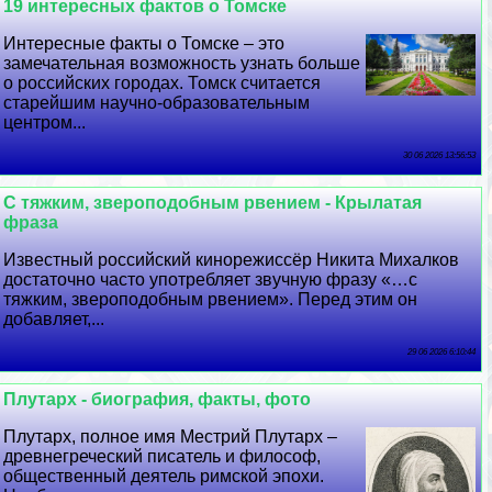
19 интересных фактов о Томске
Интересные факты о Томске – это
замечательная возможность узнать больше
о российских городах. Томск считается
старейшим научно-образовательным
центром...
30 06 2026 13:56:53
С тяжким, звероподобным рвением - Крылатая
фраза
Известный российский кинорежиссёр Никита Михалков
достаточно часто употрeбляет звучную фразу «…с
тяжким, звероподобным рвением». Перед этим он
добавляет,...
29 06 2026 6:10:44
Плутарх - биография, факты, фото
Плутарх, полное имя Местрий Плутарх –
древнегреческий писатель и философ,
общественный деятель римской эпохи.