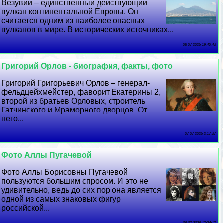
Везувий – единственный действующий
вулкан континентальной Европы. Он
считается одним из наиболее опасных
вулканов в мире. В исторических источниках...
08 07 2026 19:40:43
Григорий Орлов - биография, факты, фото
Григорий Григорьевич Орлов – генерал-
фельдцейхмейстер, фаворит Екатерины 2,
второй из братьев Орловых, строитель
Гатчинского и Мраморного дворцов. От
него...
07 07 2026 2:17:37
Фото Аллы Пугачевой
Фото Аллы Борисовны Пугачевой
пользуются большим спросом. И это не
удивительно, ведь до сих пор она является
одной из самых знаковых фигур
российской...
06 07 2026 17:34:17