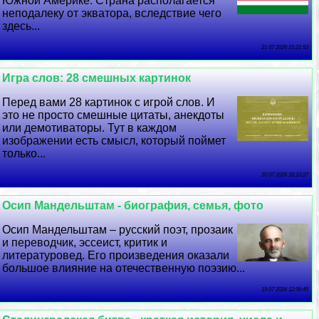
Южной Америке. Страна располагается
неподалеку от экватора, вследствие чего
здесь...
21 07 2026 21:21:53
Игра слов: 28 смешных картинок
Перед вами 28 картинок с игрой слов. И
это не просто смешные цитаты, анекдоты
или демотиваторы. Тут в каждом
изображении есть смысл, который поймет
только...
20 07 2026 18:10:27
Осип Maндельштам - биография, семья, фото
Осип Maндельштам – русский поэт, прозаик
и переводчик, эссеист, критик и
литературовед. Его произведения оказали
большое влияние на отечественную поэзию...
19 07 2026 12:56:45