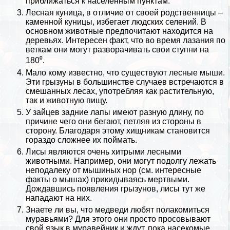
приближаться к населенным пунктам.
Лесная кyница, в отличие от своей родственницы –
каменной кyницы, избегает людских селений. В
основном животные предпочитают находится на
деревьях. Интересен факт, что во время лазания по
веткам они могут разворачивать свои ступни на
180⁰.
Мало кому известно, что существуют лесные мыши.
Эти грызуны в большинстве случаев встречаются в
смешанных лесах, употрeбляя как растительную,
так и животную пищу.
У
зайцев
задние лапы имеют разную длину, по
причине чего они бегают, петляя из стороны в
сторону. Благодаря этому хищникам становится
гораздо сложнее их поймать.
Лисы являются очень хитрыми лесными
животными. Например, они могут подолгу лежать
неподалеку от мышиных нор (см.
интересные
факты о мышах
) прикидываясь мертвыми.
Дождавшись появления грызунов, лисы тут же
нападают на них.
Знаете ли вы, что
медведи
любят полакомиться
муравьями? Для этого они просто просовывают
свой язык в муравейник и ждут, пока насекомые