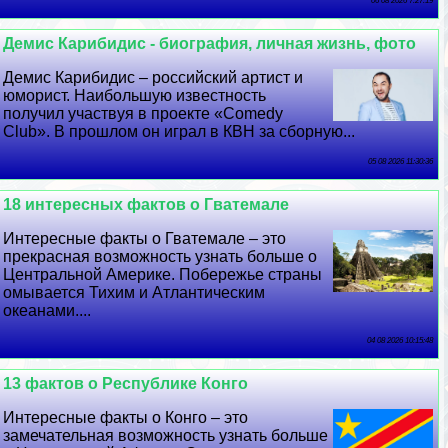
06 08 2026 7:27:19
Демис Карибидис - биография, личная жизнь, фото
Демис Карибидис – российский артист и
юморист. Наибольшую известность
получил участвуя в проекте «Comedy
Club». В прошлом он играл в КВН за сборную...
05 08 2026 11:30:36
18 интересных фактов о Гватемале
Интересные факты о Гватемале – это
прекрасная возможность узнать больше о
Центральной Америке. Побережье страны
омывается Тихим и Атлантическим
океанами....
04 08 2026 10:15:48
13 фактов о Республике Конго
Интересные факты о Конго – это
замечательная возможность узнать больше