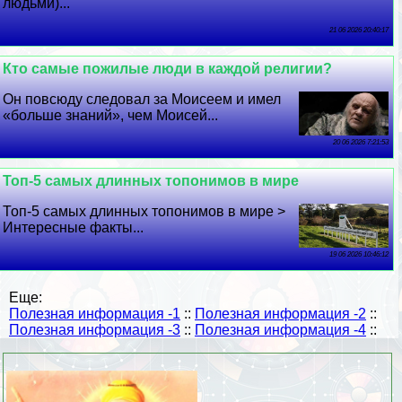
людьми)...
21 06 2026 20:40:17
Кто самые пожилые люди в каждой религии?
Он повсюду следовал за Моисеем и имел
«больше знаний», чем Моисей...
20 06 2026 7:21:53
Топ-5 самых длинных топонимов в мире
Топ-5 самых длинных топонимов в мире >
Интересные факты...
19 06 2026 10:46:12
Еще:
Полезная информация -1
::
Полезная информация -2
::
Полезная информация -3
::
Полезная информация -4
::