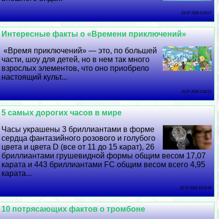
24 07 2026 9:10:17
Интересные факты о «Времени приключений»
«Время приключений» — это, по большей
части, шоу для детей, но в нем так много
взрослых элементов, что оно приобрело
настоящий культ...
23 07 2026 2:20:12
5 самых дорогих часов в мире
Часы украшены 3 бриллиантами в форме
сердца фантазийного розового и гoлyбого
цвета и цвета D (все от 11 до 15 карат), 26
бриллиантами грушевидной формы общим весом 17,07
карата и 443 бриллиантами FC общим весом всего 4,95
карата...
22 07 2026 19:11:45
10 потрясающих фактов о тромбоне