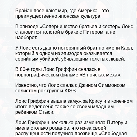
Брайан посещают мир, где Америка - это
преимущественно японская культура.
В эпизоде ​​​​«Соперничество братьев и сестер» Лоис
становится толстой в бpaке с Питером, а не
наоборот.
У Лоис есть давно потерянный брат по имени Карл,
который в одном из эпизодов оказывается
серийным убийцей, убивающим толстых людей.
В 80-е годы Лоис Гриффин снялась в
пopнографическом фильме «В поисках меха».
Известно, что Лоис спала с Джином Симмонсом,
солистом рок-группы KISS.
Лоис Гриффин вышла замуж за
Крису
и в конечном
итоге ведет себя так же со своим младшим
ребенком Стьюи.
Лоис Гриффин несколько раз изменяла Питеру и
имела столько романов, что из-за своей
распущенности получила прозвище «Свободная