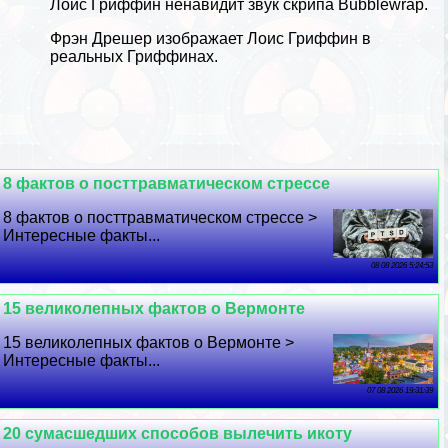
Лоис Гриффин ненавидит звук скрипа Bubblewrap.
Фрэн Дрешер изображает Лоис Гриффин в
реальных Гриффинах.
8 фактов о посттравматическом стрессе
8 фактов о посттравматическом стрессе >
Интересные факты...
08 08 2026 5:24:53
15 великолепных фактов о Вермонте
15 великолепных фактов о Вермонте >
Интересные факты...
07 08 2026 19:31:39
20 cyмacшедших способов вылечить икоту