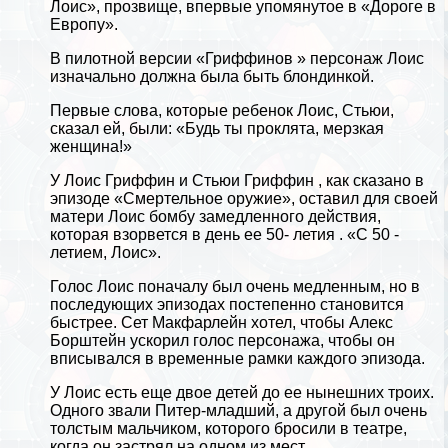
Лоис», прозвище, впервые упомянутое в «Дороге в
Европу».
В пилотной версии «Гриффинов » персонаж Лоис
изначально должна была быть блондинкой.
Первые слова, которые ребенок Лоис, Стьюи,
сказал ей, были: «Будь ты проклята, мерзкая
женщина!»
У Лоис Гриффин и
Стьюи Гриффин
, как сказано в
эпизоде ​​«Cмepтельное оружие», оставил для своей
матери Лоис бомбу замедленного действия,
которая взорвется в день ее 50- летия . «С 50 -
летием, Лоис».
Голос Лоис поначалу был очень медленным, но в
последующих эпизодах постепенно становится
быстрее. Сет Макфарлейн хотел, чтобы Алекс
Борштейн ускорил голос персонажа, чтобы он
вписывался в временные рамки каждого эпизода.
У Лоис есть еще двое детей до ее нынешних троих.
Одного звали Питер-младший, а другой был очень
толстым мальчиком, которого бросили в театре,
когда он застрял на одном из мест.