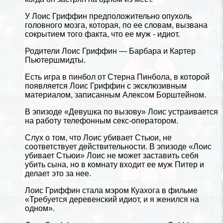
У Лоис Гриффин предположительно опухоль
головного мозга, которая, по ее словам, вызвана
сокрытием того факта, что ее муж - идиот.
Родители Лоис Гриффин — Барбара и Картер
Пьютершмидты.
Есть игра в пинбол от Стерна Пинбола, в которой
появляется Лоис Гриффин с эксклюзивным
материалом, записанным Алексом Борштейном.
В эпизоде ​​«Дeвyшка по вызову» Лоис устраивается
на работу телефонным ceкc-оператором.
Слух о том, что Лоис убивает Стьюи, не
соответствует действительности. В эпизоде ​​«Лоис
убивает Стьюи» Лоис не может заставить себя
убить сына, но в комнату входит ее муж Питер и
делает это за нее.
Лоис Гриффин стала мэром Куахога в фильме
«Требуется деревенский идиот, и я женился на
одном».