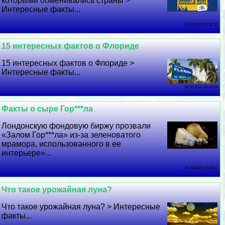
которыми обменивались страны >
Интересные факты...
03 08 2026 16:12:56
15 интересных фактов о Флориде
15 интересных фактов о Флориде >
Интересные факты...
02 08 2026 20:14:14
Факты о сыре Гор***ла
Лондонскую фондовую биржу прозвали
«Залом Гор***ла» из-за зеленоватого
мрамора, использованного в ее
интерьере»...
01 08 2026 16:30:12
Что такое урожайная луна?
Что такое урожайная луна? > Интересные
факты...