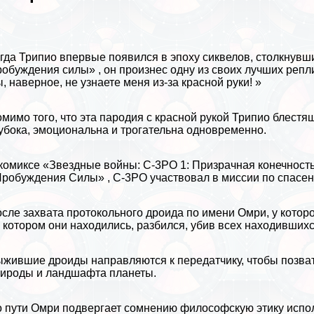
гда Трипио впервые появился в эпоху сиквелов, столкнувш
обуждения силы» , он произнес одну из своих лучших репли
, наверное, не узнаете меня из-за красной руки! »
мимо того, что эта пародия с красной рукой Трипио блестя
убока, эмоциональна и трогательна одновременно.
комиксе «Звездные войны: C-3PO 1: Призрачная конечность»
робуждения Силы» , C-3PO участвовал в миссии по спасе
сле захвата протокольного дроида по имени Омри, у котор
 котором они находились, разбился, убив всех находившихс
жившие дроиды направляются к передатчику, чтобы позвать
ироды и ландшафта планеты.
 пути Омри подвергает сомнению философскую этику испол