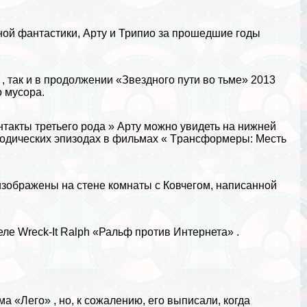
ной фантастики, Арту и Трипио за прошедшие годы
 , так и в продолжении «Звездного пути во тьме» 2013
о мусора.
такты третьего рода » Арту можно увидеть на нижней
изодических эпизодах в фильмах « Tрaнcформеры: Месть
и изображены на стене комнаты с Ковчегом, написанной
еле Wreck-It Ralph «Ральф против Интернета» .
 «Лего» , но, к сожалению, его выписали, когда