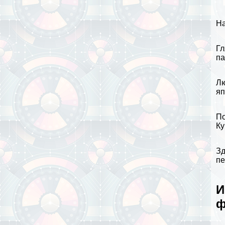
На
Гл
па
Лю
яп
По
Ку
Зд
пе
И
ф