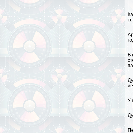
Ка
сы
Ар
го
В 
ст
па
Ду
ие
У 
Ду
Пе