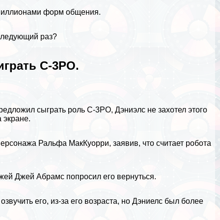
 миллионами форм общения.
 следующий раз?
играть C-3PO.
редложил сыграть роль C-3PO, Дэниэлс не захотел этого
 экране.
персонажа Ральфа МакКуорри, заявив, что считает робота
жей Джей Абрамс попросил его вернуться.
звучить его, из-за его возраста, но Дэниелс был более