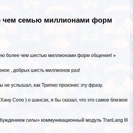
ее чем семью миллионами форм
адею более чем шестью миллионами форм общения! »
ное , добрых шесть миллионов раз!
ы не услышал, как Трипио произнес эту фразу.
о
Хану Соло
) о шансах, я бы сказал, что это самое близкое
уждением силы» коммуникационный модуль TranLang III