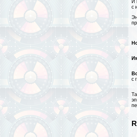
И 
с 
Эн
пр
Н
И
В
с 
Та
эп
пе
R