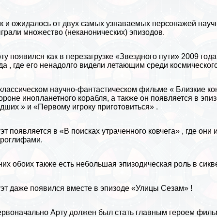
к и ожидалось от двух самых узнаваемых персонажей науч
грали множество (неканонических) эпизодов.
ту появился как в перезагрузке «Звездного пути» 2009 года
да , где его ненадолго видели летающим среди космическог
классическом научно-фантастическом фильме « Близкие кон
ороне инопланетного корабля, а также он появляется в эп
дших » и «Первому игроку приготовиться» .
эт появляется в «В поисках утраченного ковчега» , где он
роглифами.
них обоих также есть небольшая эпизодическая роль в сикв
эт даже появился вместе в эпизоде ​​«Улицы Сезам» !
рвоначально Арту должен был стать главным героем фильма