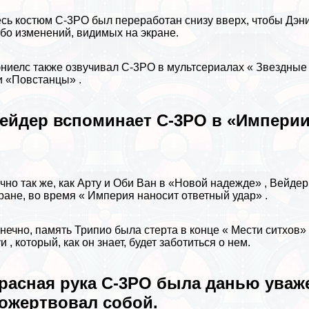
сь костюм C-3PO был переработан снизу вверх, чтобы Дэние
бо изменений, видимых на экране.
ниелс также озвучивал C-3PO в мультсериалах « Звездные
и «Повстанцы» .
ейдер вспоминает C-3PO в «Империи
чно так же, как Арту и Оби Ван в «Новой надежде» , Вейдер 
ране, во время « Империя наносит ответный удар» .
нечно, память Трипио была стерта в конце « Мести ситхов» ,
уи
, который, как он знает, будет заботиться о нем.
расная рука C-3PO была данью уваж
ожертвовал собой.