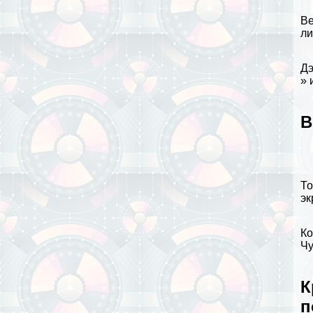
Ве
ли
Дэ
» 
В
То
эк
Ко
Ч
К
п