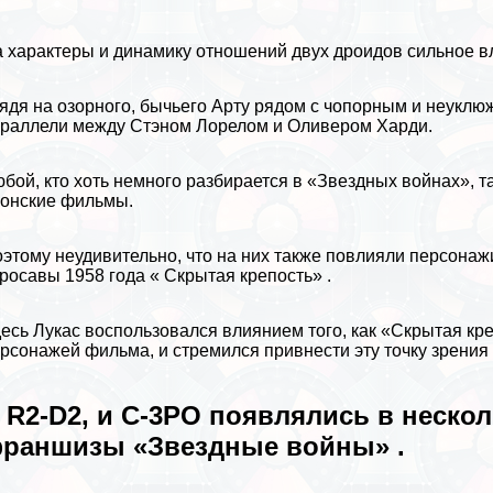
 хаpaктеры и динамику отношений двух дроидов сильное в
ядя на озорного, бычьего Арту рядом с чопopным и неуклю
раллели между Стэном Лорелом и Оливером Харди.
бой, кто хоть немного разбирается в «Звездных войнах», т
онские фильмы.
этому неудивительно, что на них также повлияли персона
росавы 1958 года « Скрытая крепость» .
есь Лукас воспользовался влиянием того, как «Скрытая кр
рсонажей фильма, и стремился привнести эту точку зрения
 R2-D2, и C-3PO появлялись в неско
раншизы «Звездные войны» .