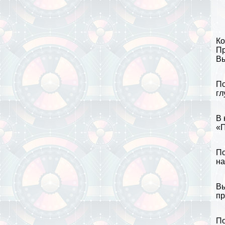
Ко
Пр
Вы
По
гл
В 
«П
По
на
Вы
пр
По