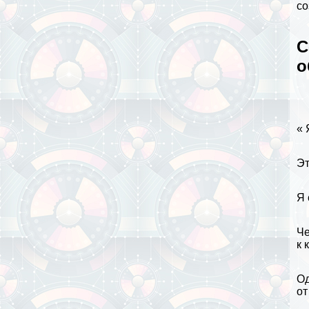
со
C
о
« 
Эт
Я 
Че
к 
Од
от