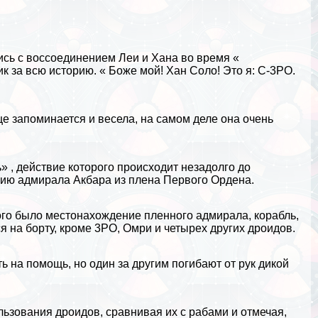
ись с воссоединением Леи и Хана во время «
к за всю историю. « Боже мой! Хан Соло! Это я: C-3PO.
ще запоминается и весела, на самом деле она очень
 , действие которого происходит незадолго до
нию адмирала Акбара из плена Первого Ордена.
ого было местонахождение пленного адмирала, корабль,
я на борту, кроме 3PO, Омри и четырех других дроидов.
 на помощь, но один за другим погибают от рук дикой
ьзования дроидов, сравнивая их с paбами и отмечая,