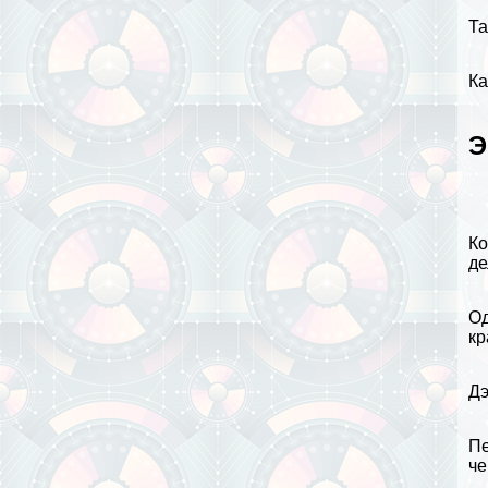
Та
Ка
Э
Ко
де
Од
кр
Дэ
Пе
че