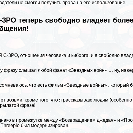
здатели не смогли получить права на его использование.
-3PO теперь свободно владеет бол
бщения!
Я C-3PO, отношения человека и киборга, и я свободно вл
у фразу слышал любой фанат «Звездных войн» … ну, навер
сомневаюсь, что есть фильм «Звездные войны» , который б
рт возьми, кроме того, что я рассказываю людям (особенн
крылатой фразе!
нако в промежутке между «Возвращением джедая» и «Проб
 Threepio был модернизирован.