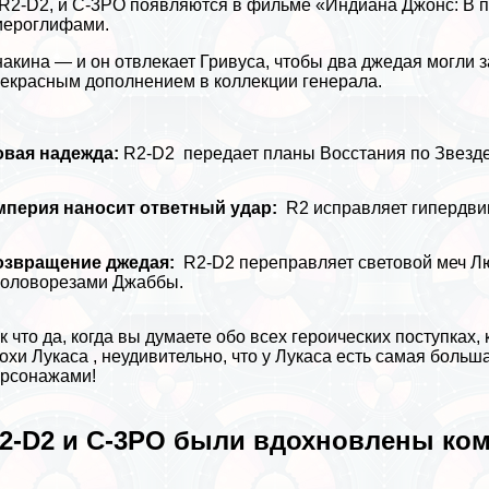
R2-D2, и C-3PO появляются в фильме «Индиана Джонс: В по
иероглифами.
акина — и он отвлекает Гривуса, чтобы два джедая могли з
екрасным дополнением в коллекции генерала.
овая надежда:
R2-D2 передает планы Восстания по Звезде
мперия наносит ответный удар:
R2 исправляет гипердвиг
озвращение джедая:
R2-D2 переправляет световой меч Люк
головорезами Джаббы.
к что да, когда вы думаете обо всех героических поступка
охи Лукаса , неудивительно, что у Лукаса есть самая больш
рсонажами!
2-D2 и C-3PO были вдохновлены ком