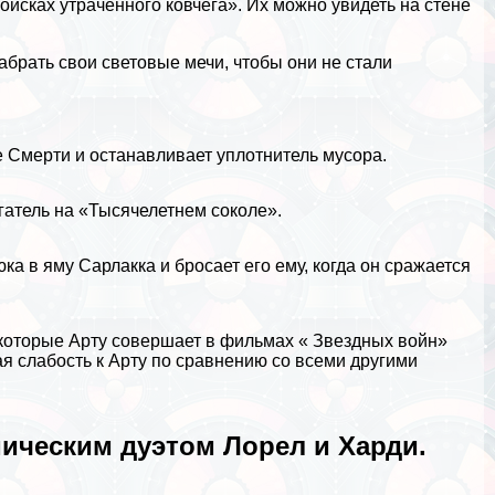
исках утраченного ковчега». Их можно увидеть на стене
абрать свои световые мечи, чтобы они не стали
 Cмepти и останавливает уплотнитель мусора.
атель на «Тысячелетнем соколе».
а в яму Сарлакка и бросает его ему, когда он сражается
х, которые Арту совершает в фильмах « Звездных войн»
ая слабость к Арту по сравнению со всеми другими
ическим дуэтом Лорел и Харди.