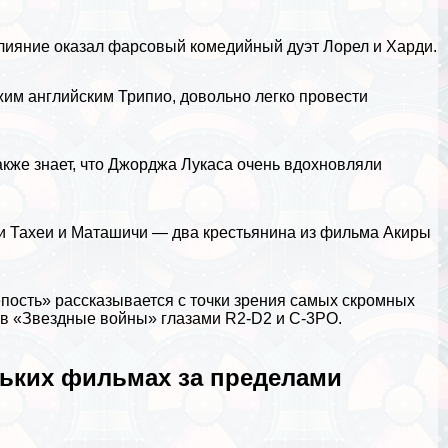
лияние оказал фарсовый комедийный дуэт Лорел и Харди.
жим английским Трипио, довольно легко провести
акже знает, что Джорджа Лукаса очень вдохновляли
жи Тахеи и Маташичи — два крестьянина из фильма Акиры
епость» рассказывается с точки зрения самых скромных
 в «Звездные войны» глазами R2-D2 и C-3PO.
льких фильмах за пределами