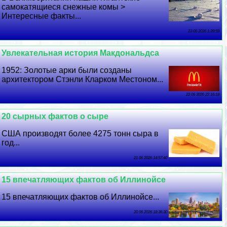
самокатящиеся снежные комы >
Интересные факты...
23 06 2026 1:39:59
Увлекательная история Макдональдса
1952: Золотые арки были созданы
архитектором Стэнли Кларком Местоном...
22 06 2026 22:16:18
20 сырных фактов о сыре
США производят более 4275 тонн сыра в
год...
21 06 2026 14:57:40
15 впечатляющих фактов об Иллинойсе
15 впечатляющих фактов об Иллинойсе...
20 06 2026 18:36:30