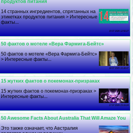
продуктов питания
14 странных ингредиентов, спрятанных на
этикетках продуктов питания > Интересные
факты...
19 07 2026 12:50:27
50 фактов о мотеле «Вера Фармига-Бейтс»
50 фактов о мотеле «Вера Фармига-Бейтс»
> Интересные факты...
18 07 2026 10:38:47
15 жутких фактов о покемонах-призpaках
15 жутких фактов о покемонах-призpaках >
Интересные факты...
17 07 2026 15:16:24
50 Awesome Facts About Australia That Will Amaze You
Это также означает, что Австралия