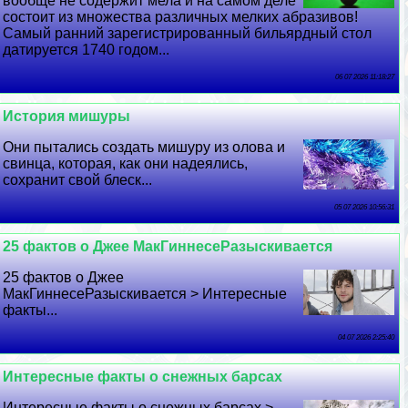
вообще не содержит мела и на самом деле
состоит из множества различных мелких абразивов!
Самый ранний зарегистрированный бильярдный стол
датируется 1740 годом...
06 07 2026 11:18:27
История мишуры
Они пытались создать мишуру из олова и
свинца, которая, как они надеялись,
сохранит свой блеск...
05 07 2026 10:56:31
25 фактов о Джее МакГиннесеРазыскивается
25 фактов о Джее
МакГиннесеРазыскивается > Интересные
факты...
04 07 2026 2:25:40
Интересные факты о снежных барсах
Интересные факты о снежных барсах >