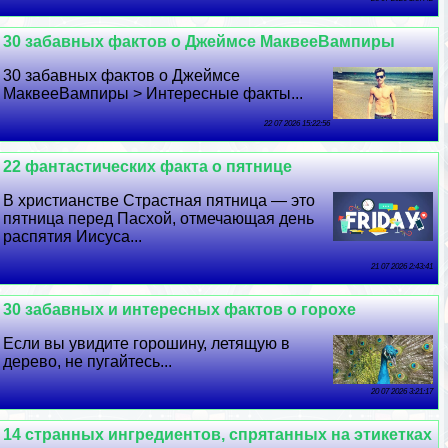
30 забавных фактов о Джеймсе МаквееВампиры
30 забавных фактов о Джеймсе
МаквееВампиры > Интересные факты...
22 07 2026 15:22:56
22 фантастических факта о пятнице
В христианстве Страстная пятница — это
пятница перед Пасхой, отмечающая день
распятия Иисуса...
21 07 2026 2:43:41
30 забавных и интересных фактов о горохе
Если вы увидите горошину, летящую в
дерево, не пугайтесь...
20 07 2026 3:21:17
14 странных ингредиентов, спрятанных на этикетках