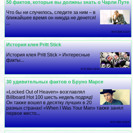
50 фактов, которые вы должны знать о Чарли Путе
Что бы ни случилось, следите за ним – в
ближайшее время он никуда не денется!
...
09 07 2026 2:12:27
История клея Pritt Stick
История клея Pritt Stick > Интересные
факты...
07 07 2026 1:52:20
30 удивительных фактов о Бруно Марсе
«Locked Out of Heaven» возглавлял
Billboard Hot 100 шесть недель подряд!
Он также вошел в десятку лучших в 20
разных странах! «When I Was Your Man» также занял
первое место...
05 07 2026 12:50:57