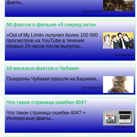
факты...
01 08 2026 12:33:46
50 фактов о фильме «5 секунд лета»
«Out of My Limit» получил более 100 000
просмотров на YouTube в течение
первых 24 часов после выпуска...
30 07 2026 2:41:29
19 веселых фактов о Чубакке
Похороны Чубакки прошли на Кашиике...
29 07 2026 13:47:35
Что такое страница ошибки 404?
Что такое страница ошибки 404? >
Интересные факты...
27 07 2026 0:27:32