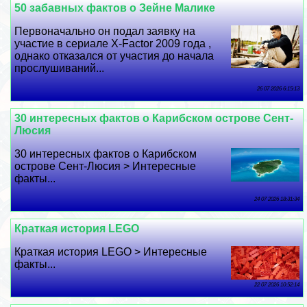
50 забавных фактов о Зейне Малике
Первоначально он подал заявку на
участие в сериале X-Factor 2009 года ,
однако отказался от участия до начала
прослушиваний...
26 07 2026 6:15:13
30 интересных фактов о Карибском острове Сент-
Люсия
30 интересных фактов о Карибском
острове Сент-Люсия > Интересные
факты...
24 07 2026 18:31:34
Краткая история LEGO
Краткая история LEGO > Интересные
факты...
22 07 2026 10:52:14