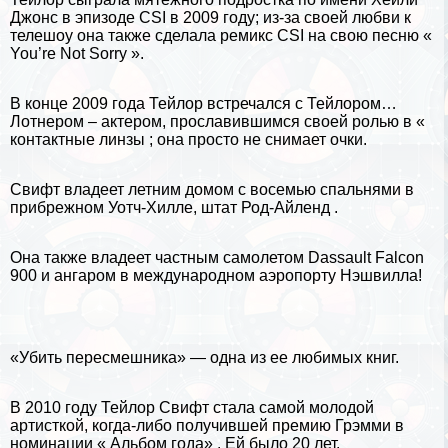
Джонс в эпизоде ​​CSI в 2009 году; из-за своей любви к
телешоу она также сделала ремикс CSI на свою песню «
You’re Not Sorry ».
В конце 2009 года Тейлор встречался с Тейлором…
Лотнером – актером, прославившимся своей ролью в «
контактные линзы
; она просто не снимает очки.
Свифт владеет летним домом с восемью спальнями в
прибрежном Уотч-Хилле,
штат Род-Айленд
.
Она также владеет частным самолетом Dassault Falcon
900 и ангаром в международном аэропорту Нэшвилла!
«Убить пересмешника» — одна из ее любимых книг.
В 2010 году Тейлор Свифт стала самой молодой
артисткой, когда-либо получившей премию Грэмми в
номинации « Альбом года» . Ей было 20 лет.