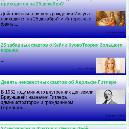
приходится на 25 декабря?
Действительно ли день рождения Иисуса
приходится на 25 декабря? > Интересные
факты...
30 07 2026 23:27:43
25 забавных фактов о Кейли КуокоТеория большого
взрыва
...
29 07 2026 2:15:29
Девять неизвестных фактов об Адольфе Гитлере
В 1932 году министр внутренних дел земли
Брауншвейг назначил Гитлера
администратором и гражданином
Германии...
28 07 2026 23:25:22
27 интересных фактов о Джесси Джей