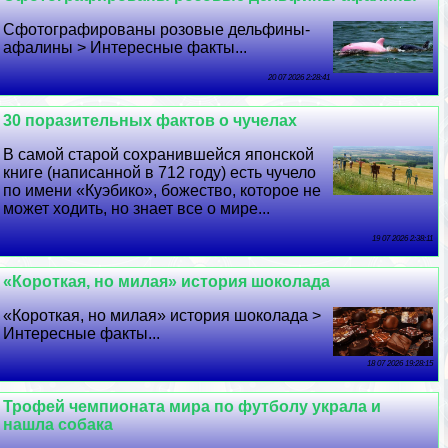
Сфотографированы розовые дельфины-
афалины > Интересные факты...
20 07 2026 2:28:41
30 поразительных фактов о чучелах
В самой старой сохранившейся японской
книге (написанной в 712 году) есть чучело
по имени «Куэбико», божество, которое не
может ходить, но знает все о мире...
19 07 2026 2:38:11
«Короткая, но милая» история шоколада
«Короткая, но милая» история шоколада >
Интересные факты...
18 07 2026 19:28:15
Трофей чемпионата мира по футболу украла и
нашла собака