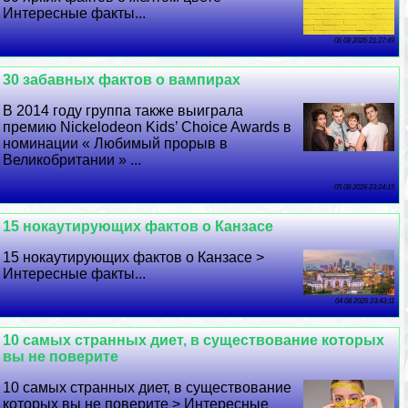
Интересные факты...
06 08 2026 21:27:49
30 забавных фактов о вампирах
В 2014 году группа также выиграла
премию Nickelodeon Kids’ Choice Awards в
номинации « Любимый прорыв в
Великобритании » ...
05 08 2026 23:24:15
15 нокаутирующих фактов о Канзасе
15 нокаутирующих фактов о Канзасе >
Интересные факты...
04 08 2026 23:43:11
10 самых странных диет, в существование которых
вы не поверите
10 самых странных диет, в существование
которых вы не поверите > Интересные