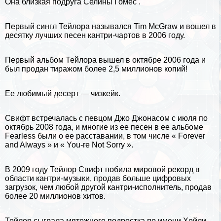
Она близкая подруга
Селины Гомес
.
Первый сингл Тейлора назывался Tim McGraw и вошел в
десятку лучших песен кантри-чартов в 2006 году.
Первый альбом Тейлора вышел в октябре 2006 года и
был продан тиражом более 2,5 миллионов копий!
Ее любимый десерт — чизкейк.
Свифт встречалась с певцом Джо Джонасом с
июля
по
октябрь
2008 года, и многие из ее песен в ее альбоме
Fearless были о ее расставании, в том числе « Forever
and Always » и « You-re Not Sorry ».
В 2009 году Тейлор Свифт побила мировой рекорд в
области кантри-музыки, продав больше цифровых
загрузок, чем любой другой кантри-исполнитель, продав
более 20 миллионов хитов.
Тейлор сыграла мятежного подростка по имени Хейли