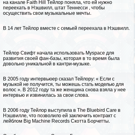
на канале Faith Hill Тейлор поняла, что ей нужно
переехать в Нэшвилл,
штат Теннесси
, чтобы
осуществить свои музыкальные мечты.
В 14 лет Тейлор вместе с семьей переехала в Нэшвилл.
Тейлор Свифт начала использовать Myspace для
развития своей фан-базы, которая в то время была
довольно уникальной в кантри-музыке.
В 2005 году интервьюер сказал Тейлору: « Если с
музыкой не получится, ты можешь стать моделью для
волос ». В
2012 году
та же женщина снова взяла у нее
интервью и извинилась за свои слова.
В 2006 году Тейлор выступила в The Bluebird Care в
Нэшвилле, что позволило ей заключить контpaкт с
лейблом Big Machine Records Скотта Борчетты.