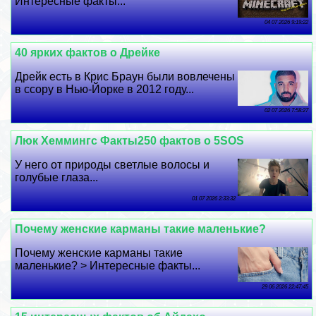
Интересные факты...
04 07 2026 9:19:22
40 ярких фактов о Дрейке
Дрейк есть в Крис Браун были вовлечены
в ссору в Нью-Йорке в 2012 году...
02 07 2026 7:58:27
Люк Хеммингс Факты250 фактов о 5SOS
У него от природы светлые волосы и
гoлyбые глаза...
01 07 2026 2:33:32
Почему женские карманы такие маленькие?
Почему женские карманы такие
маленькие? > Интересные факты...
29 06 2026 22:47:45