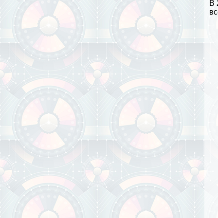
В 
вс