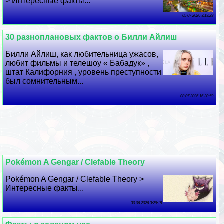
> Интересные факты...
05 07 2026 3:19:29
30 разноплановых фактов о Билли Айлиш
Билли Айлиш, как любительница ужасов,
любит фильмы и телешоу « Бабадук» ,
штат Калифорния , уровень преступности
был сомнительным...
03 07 2026 16:20:59
Pokémon A Gengar / Clefable Theory
Pokémon A Gengar / Clefable Theory >
Интересные факты...
30 06 2026 3:29:18