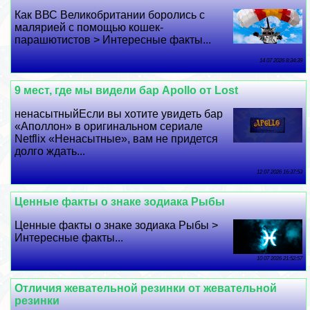
Как ВВС Великобритании боролись с
малярией с помощью кошек-
парашютистов > Интересные факты...
14 07 2026 8:34:39
9 мест, где мы видели бар Apollo от Lost
ненасытныйЕсли вы хотите увидеть бар
«Аполлон» в оригинальном сериале
Netflix «Ненасытные», вам не придется
долго ждать...
12 07 2026 16:37:53
Ценные факты о знаке зодиака Рыбы
Ценные факты о знаке зодиака Рыбы >
Интересные факты...
10 07 2026 21:52:57
Отличия жевательной резинки от жевательной
резинки