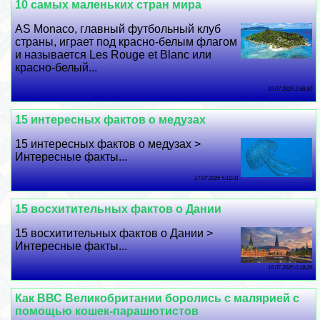
10 самых маленьких стран мира
AS Monaco, главный футбольный клуб
страны, играет под красно-белым флагом
и называется Les Rouge et Blanc или
красно-белый...
19 07 2026 2:58:10
15 интересных фактов о медузах
15 интересных фактов о медузах >
Интересные факты...
17 07 2026 5:12:31
15 восхитительных фактов о Дании
15 восхитительных фактов о Дании >
Интересные факты...
16 07 2026 0:18:26
Как ВВС Великобритании боролись с малярией с
помощью кошек-парашютистов