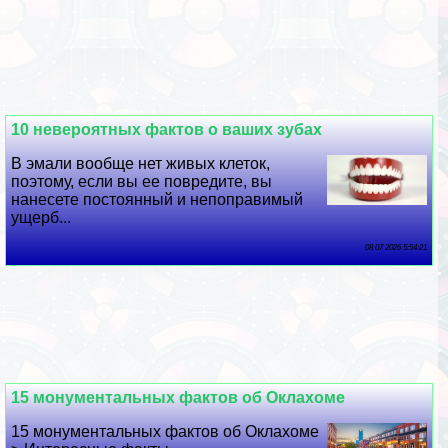
10 невероятных фактов о ваших зубах
В эмали вообще нет живых клеток,
поэтому, если вы ее повредите, вы
нанесете постоянный и непоправимый
ущерб...
08 07 2026 5:54:21
15 монументальных фактов об Оклахоме
15 монументальных фактов об Оклахоме