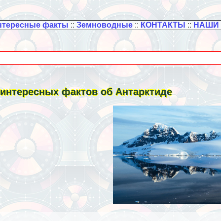
нтересные факты
::
Земноводные
::
КОНТАКТЫ
::
НАШИ
 интересных фактов об Антарктиде