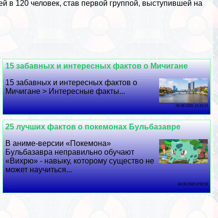
ей в 120 человек, став первой группой, выступившей на
15 забавных и интересных фактов о Мичигане
15 забавных и интересных фактов о
Мичигане > Интересные факты...
06 08 2026 12:43:15
25 лучших фактов о покемонах Бульбазавре
В аниме-версии «Покемона»
Бульбазавра неправильно обучают
«Вихрю» - навыку, которому существо не
может научиться...
04 08 2026 8:50:58