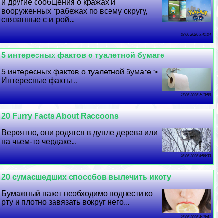
и другие сообщения о кражах и
вооруженных грабежах по всему округу,
связанные с игрой...
28 06 2026 5:41:24
5 интересных фактов о туалетной бумаге
5 интересных фактов о туалетной бумаге >
Интересные факты...
27 06 2026 2:13:59
20 Furry Facts About Raccoons
Вероятно, они родятся в дупле дерева или
на чьем-то чердаке...
26 06 2026 6:56:33
20 cyмacшедших способов вылечить икоту
Бумажный пакет необходимо поднести ко
рту и плотно завязать вокруг него...
25 06 2026 3:19:41