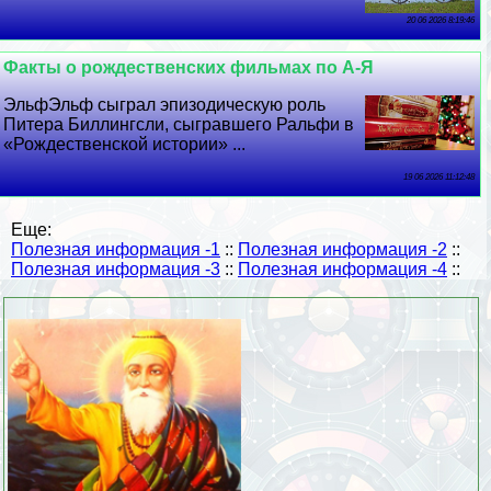
20 06 2026 8:19:46
Факты о рождественских фильмах по А-Я
ЭльфЭльф сыграл эпизодическую роль
Питера Биллингсли, сыгравшего Ральфи в
«Рождественской истории» ...
19 06 2026 11:12:48
Еще:
Полезная информация -1
::
Полезная информация -2
::
Полезная информация -3
::
Полезная информация -4
::