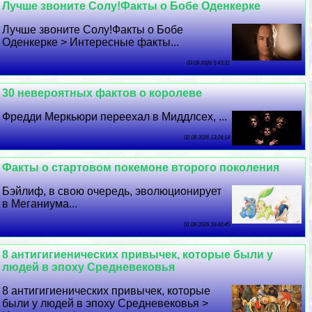
Лучше звоните Солу!Факты о Бобе Оденкерке
Лучше звоните Солу!Факты о Бобе
Оденкерке > Интересные факты...
03 08 2026 5:43:31
30 невероятных фактов о королеве
Фредди Меркьюри переехал в Миддлсех, ...
02 08 2026 13:24:14
Факты о стартовом покемоне второго поколения
Бэйлиф, в свою очередь, эволюционирует
в Меганиума...
01 08 2026 16:42:45
8 антигигиенических привычек, которые были у
людей в эпоху Средневековья
8 антигигиенических привычек, которые
были у людей в эпоху Средневековья >