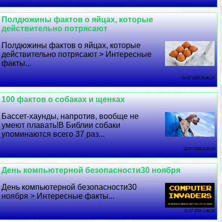
Полдюжины фактов о яйцах, которые
действительно потрясают
Полдюжины фактов о яйцах, которые
действительно потрясают > Интересные
факты...
23 07 2026 20:40:15
100 фактов о собаках и щенках
Бассет-хаунды, напротив, вообще не
умеют плавать!В Библии собаки
упоминаются всего 37 раз...
22 07 2026 2:26:24
День компьютерной безопасности30 ноября
День компьютерной безопасности30
ноября > Интересные факты...
21 07 2026 1:48:28