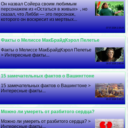
Он назвал Сойера своим любимым
персонажем из «Остаться в живых» , но
сказал, что Либби — это персонаж,
которого он воскресит из мертвых...
07 07 2026 2:39:24
Факты о Мелиссе МакБрайдКэрол Пелетье
Факты о Мелиссе МакБрайдКэрол Пелетье
> Интересные факты...
06 07 2026 3:45:44
15 замечательных фактов о Вашингтоне
15 замечательных фактов о Вашингтоне >
Интересные факты...
05 07 2026 5:32:12
Можно ли умереть от разбитого сердца?
Можно ли умереть от разбитого сердца? >
Интересные факты...