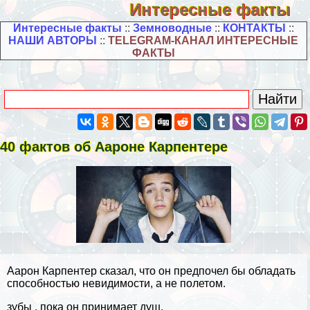
Интересные факты
Интересные факты
::
Земноводные
::
КОНТАКТЫ
::
НАШИ АВТОРЫ
::
TELEGRAM-КАНАЛ ИНТЕРЕСНЫЕ
ФАКТЫ
40 фактов об Аароне Карпентере
Аарон Карпентер сказал, что он предпочел бы обладать
способностью невидимости, а не полетом.
зубы , пока он принимает душ.